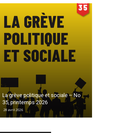
Le droit au log
La grève politique et sociale – No
démarchandisa
35, printemps 2026
automne 2025
28 avril 2026
17 décembre 2025