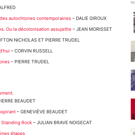
ma
 ALFRED
uttes autochtones contemporaines
– DALIE GIROUX
. Ou la décolonisation assujettie
– JEAN MORISSET
IFTON NICHOLAS ET PIERRE TRUDEL
d’hui
– CORVIN RUSSELL
tones
– PIERRE TRUDEL
ement.
– PIERRE BEAUDET
spirant
– GENEVIÈVE BEAUDET
de Standing Rock
– JULIAN BRAVE NOISECAT
aines étapes