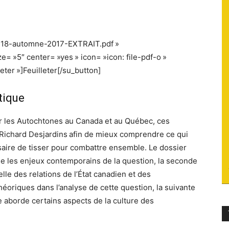
du
S-18-automne-2017-EXTRAIT.pdf »
e= »5″ center= »yes » icon= »icon: file-pdf-o »
eter »]Feuilleter[/su_button]
socialisme
tique
sur les Autochtones au Canada et au Québec, ces
 Richard Desjardins
afin de mieux comprendre ce qui
essaire de tisser pour combattre ensemble. Le dossier
se les enjeux contemporains de la question, la seconde
elle des relations de l’État canadien et des
oriques dans l’analyse de cette question, la suivante
re aborde certains aspects de la culture des