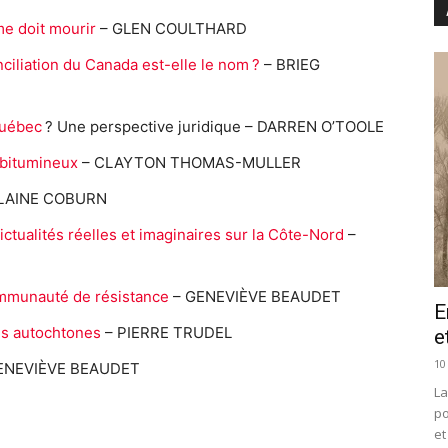
me doit mourir
– GLEN COULTHARD
ciliation du Canada est-elle le nom ?
– BRIEG
Québec
? Une perspective juridique – DARREN O’TOOLE
 bitumineux
– CLAYTON THOMAS-MULLER
LAINE COBURN
ctualités réelles et imaginaires sur la Côte-Nord
–
ommunauté de résistance
– GENEVIÈVE BEAUDET
E
es autochtones
– PIERRE TRUDEL
e
10
ENEVIÈVE BEAUDET
La
po
et