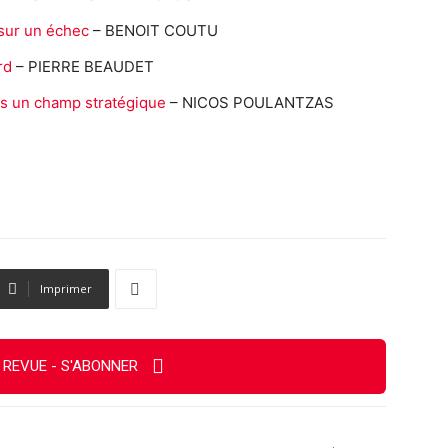
 sur un échec
– BENOIT COUTU
rd
– PIERRE BEAUDET
ais un champ stratégique
– NICOS POULANTZAS
Imprimer
 REVUE - S'ABONNER