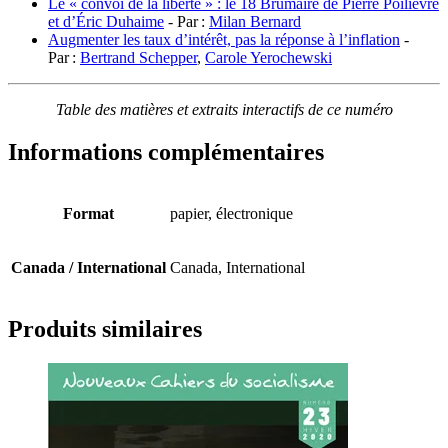
Le « convoi de la liberté » : le 18 Brumaire de Pierre Poilievre
et d’Éric Duhaime
­- Par :
Milan Bernard
Augmenter les taux d’intérêt, pas la réponse à l’inflation
­-
Par :
Bertrand Schepper
,
Carole Yerochewski
Table des matières et extraits interactifs de ce numéro
Informations complémentaires
Format
papier, électronique
Canada / International
Canada, International
Produits similaires