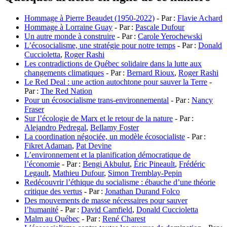
Hommage à Pierre Beaudet (1950-2022)
­- Par :
Flavie Achard
Hommage à Lorraine Guay
­- Par :
Pascale Dufour
Un autre monde à construire
­- Par :
Carole Yerochewski
L’écosocialisme, une stratégie pour notre temps
­- Par :
Donald
Cuccioletta
,
Roger Rashi
Les contradictions de Québec solidaire dans la lutte aux
changements climatiques
­- Par :
Bernard Rioux
,
Roger Rashi
Le Red Deal : une action autochtone pour sauver la Terre
­-
Par :
The Red Nation
Pour un écosocialisme trans-environnemental
­- Par :
Nancy
Fraser
Sur l’écologie de Marx et le retour de la nature
­- Par :
Alejandro Pedregal
,
Bellamy Foster
La coordination négociée, un modèle écosocialiste
­- Par :
Fikret Adaman
,
Pat Devine
L’environnement et la planification démocratique de
l’économie
­- Par :
Bengi Akbulut
,
Éric Pineault
,
Frédéric
Legault
,
Mathieu Dufour
,
Simon Tremblay-Pepin
Redécouvrir l’éthique du socialisme : ébauche d’une théorie
critique des vertus
­- Par :
Jonathan Durand Folco
Des mouvements de masse nécessaires pour sauver
l’humanité
­- Par :
David Camfield
,
Donald Cuccioletta
Malm au Québec
­- Par :
René Charest