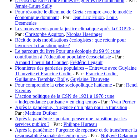
L’écosocialisme contre toutes les guerres de domination
­- Par :
Jennie-Laure Sully
Pour résoudre le dilemme de Greta : rompre avec le modèle
économique dominant
­- Par :
Jean-Luc Filion
,
Louis
Desmeules
Les mouvements pour la justice climatique après la COP26
­-
Par :
Christophe Aguiton
,
Nicolas Haeringer
Récit de trois mobilisations écologistes : que retenir pour
favoriser la transition juste ?
Le parcours du livre Pour une écologie du 99 % : une
contribution à l’éducation populaire écosocialiste
­- Par :
Arnaud Theurillat-Cloutier
,
Frédéric Legault
Pionnières des garderies populaires – Entrevue avec Guylaine
Thauvette et Francine Godin
­- Par :
Francine Godin
,
Guillaume Tremblay-Boily
,
Guylaine Thauvette
Pour comprendre la crise sociopolitique haïtienne
­- Par :
Renel
Exentus
L’action politique de la CSN de 1921 à 1976 : une
« indépendance partisane » en cinq temps
­- Par :
Yvan Perrier
Après la pandémie, l’urgence d’un plan pour la transition
­-
Par :
Mathieu Dufour
Après la pandémie : peut-on penser une transition par les
services publics ?
­- Par :
Philippe Hurteau
Après la pandémie : l’urgence de repenser et de transformer la
responsabilité sociale des entreprises
­- Par :
Nolywé Delannon