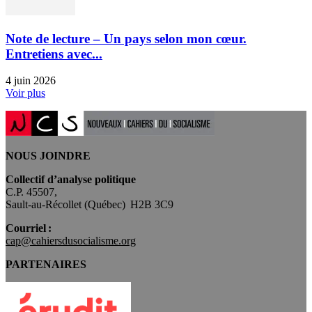
Note de lecture – Un pays selon mon cœur.
Entretiens avec...
4 juin 2026
Voir plus
NOUS JOINDRE
Collectif d’analyse politique
C.P. 45507,
Sault-au-Récollet (Québec) H2B 3C9
Courriel :
cap@cahiersdusocialisme.org
PARTENAIRES