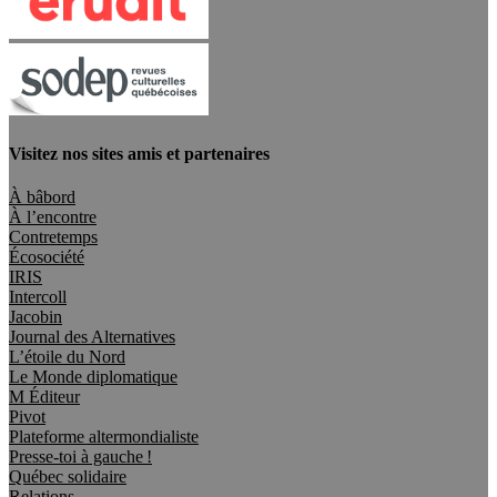
Visitez nos sites amis et partenaires
À bâbord
À l’encontre
Contretemps
Écosociété
IRIS
Intercoll
Jacobin
Journal des Alternatives
L’étoile du Nord
Le Monde diplomatique
M Éditeur
Pivot
Plateforme altermondialiste
Presse-toi à gauche !
Québec solidaire
Relations