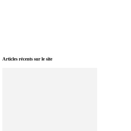
La grève politique et sociale – No 35, printemps 2026
28 avril 2026
Articles récents sur le site