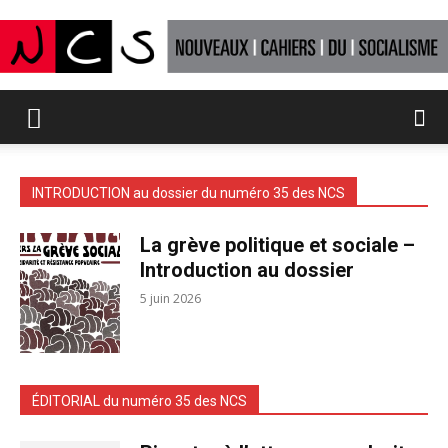
Nouveaux
INTRODUCTION au dossier du numéro 35 des NCS
Cahiers
La grève politique et sociale –
Introduction au dossier
du
5 juin 2026
socialisme
ÉDITORIAL du numéro 35 des NCS