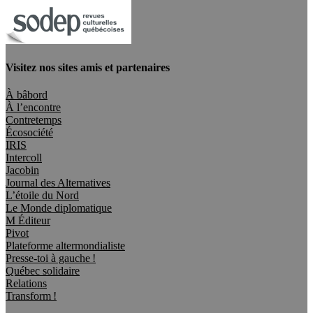
Visitez nos sites amis et partenaires
À bâbord
À l’encontre
Contretemps
Écosociété
IRIS
Intercoll
Jacobin
Journal des Alternatives
L’étoile du Nord
Le Monde diplomatique
M Éditeur
Pivot
Plateforme altermondialiste
Presse-toi à gauche !
Québec solidaire
Relations
Transform !