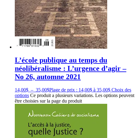
L’école publique au temps du
néolibéralisme : L’urgence d’agir –
No 26, automne 2021
14,00
$
–
35,00
$
Plage de prix : 14,00$ à 35,00$
Choix des
options
Ce produit a plusieurs variations. Les options peuvent
être choisies sur la page du produit