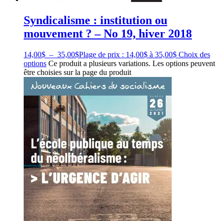
Syndicalisme : institution ou
mouvement ? – No 19, hiver 2018
14,00
$
–
35,00
$
Plage de prix : 14,00$ à 35,00$
Choix des
options
Ce produit a plusieurs variations. Les options peuvent
être choisies sur la page du produit