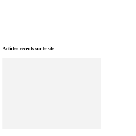
La grève politique et sociale – No 35, printemps 2026
28 avril 2026
Articles récents sur le site