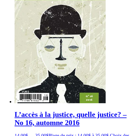
L’accès à la justice, quelle justice? –
No 16, automne 2016
14,00
$
–
35,00
$
Plage de prix : 14,00$ à 35,00$
Choix des