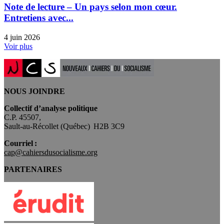
Note de lecture – Un pays selon mon cœur.
Entretiens avec...
4 juin 2026
Voir plus
NOUS JOINDRE
Collectif d’analyse politique
C.P. 45507,
Sault-au-Récollet (Québec) H2B 3C9
Courriel :
cap@cahiersdusocialisme.org
PARTENAIRES