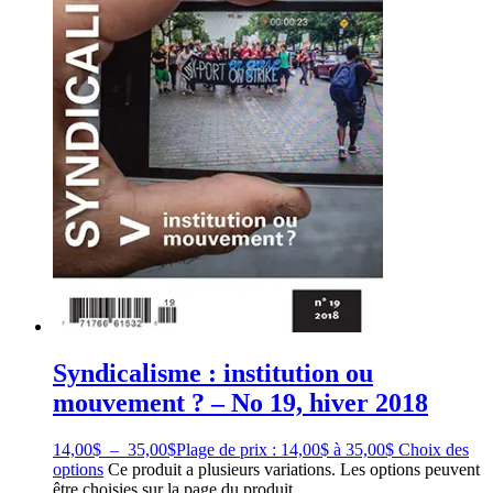
Syndicalisme : institution ou
mouvement ? – No 19, hiver 2018
14,00
$
–
35,00
$
Plage de prix : 14,00$ à 35,00$
Choix des
options
Ce produit a plusieurs variations. Les options peuvent
être choisies sur la page du produit