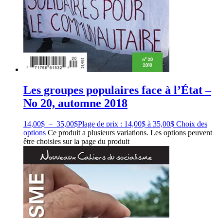
Les groupes populaires face à l’État –
No 20, automne 2018
14,00
$
–
35,00
$
Plage de prix : 14,00$ à 35,00$
Choix des
options
Ce produit a plusieurs variations. Les options peuvent
être choisies sur la page du produit