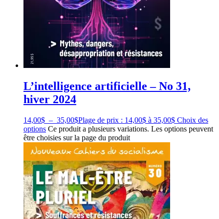
L’intelligence artificielle – No 31,
hiver 2024
14,00
$
–
35,00
$
Plage de prix : 14,00$ à 35,00$
Choix des
options
Ce produit a plusieurs variations. Les options peuvent
être choisies sur la page du produit