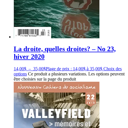
La droite, quelles droites? – No 23,
hiver 2020
14,00
$
–
35,00
$
Plage de prix : 14,00$ à 35,00$
Choix des
options
Ce produit a plusieurs variations. Les options peuvent
être choisies sur la page du produit