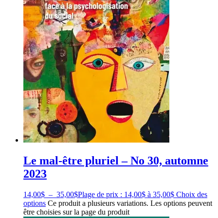
Le mal-être pluriel – No 30, automne
2023
14,00
$
–
35,00
$
Plage de prix : 14,00$ à 35,00$
Choix des
options
Ce produit a plusieurs variations. Les options peuvent
être choisies sur la page du produit