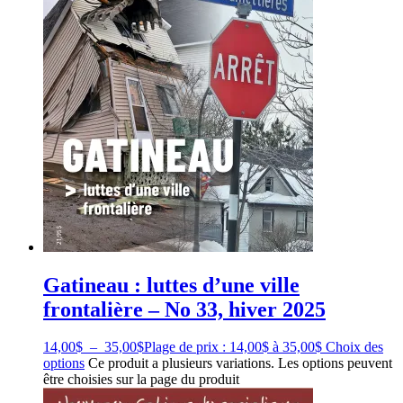
Gatineau : luttes d’une ville
frontalière – No 33, hiver 2025
14,00
$
–
35,00
$
Plage de prix : 14,00$ à 35,00$
Choix des
options
Ce produit a plusieurs variations. Les options peuvent
être choisies sur la page du produit