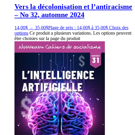
Vers la décolonisation et l’antiracisme
– No 32, automne 2024
14,00
$
–
35,00
$
Plage de prix : 14,00$ à 35,00$
Choix des
options
Ce produit a plusieurs variations. Les options peuvent
être choisies sur la page du produit