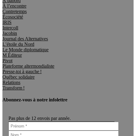
À bâbord
À l’encontre
Contretemps
Écosociété
IRIS
Intercoll
Jacobin
Journal des Alternatives
L’étoile du Nord
Le Monde diplomatique
M Éditeur
Pivot
Plateforme altermondialiste
Presse-toi à gauche !
Québec solidaire
Relations
Transform !
Abonnez-vous à notre infolettre
Pas plus de 12 envois par année.