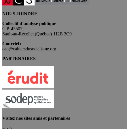
NOUS JOINDRE
Collectif d’analyse politique
C.P. 45507,
Sault-au-Récollet (Québec) H2B 3C9
Courriel :
cap@cahiersdusocialisme.org
PARTENAIRES
Visitez nos sites amis et partenaires