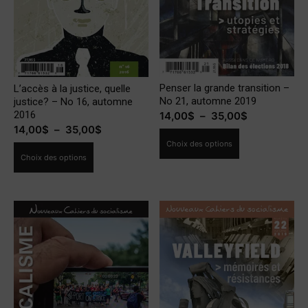
Penser la grande transition –
L’accès à la justice, quelle
No 21, automne 2019
justice? – No 16, automne
2016
Plage
14,00
$
–
35,00
$
Plage
14,00
$
–
35,00
$
de
Ce
de
Choix des options
prix :
Ce
produit
Choix des options
prix :
14,00$
produit
a
14,00$
à
a
plusieurs
à
35,00$
plusieurs
variations.
35,00$
variations.
Les
Les
options
options
peuvent
peuvent
être
être
choisies
choisies
sur