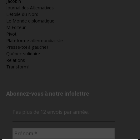
Jacobin
Journal des Alternatives
L’étoile du Nord
Le Monde diplomatique
M Éditeur
Pivot
Plateforme altermondialiste
Presse-toi à gauche !
Québec solidaire
Relations
Transform !
Abonnez-vous à notre infolettre
Pas plus de 12 envois par année.