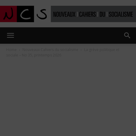
Nouveaux
Home
Nouveaux Cahiers du socialisme
La grève politique et
sociale – No 35, printemps 2026
Cahiers
du
socialisme