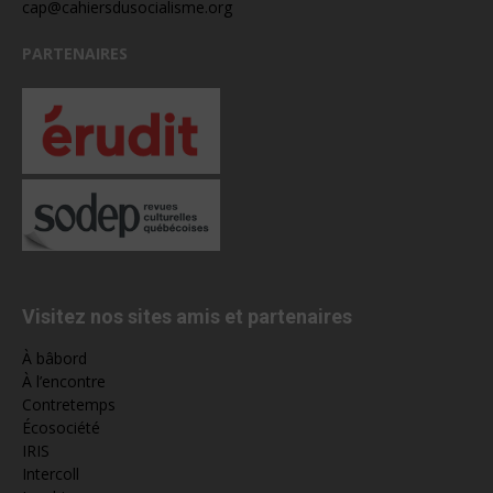
cap@cahiersdusocialisme.org
PARTENAIRES
Visitez nos sites amis et partenaires
À bâbord
À l’encontre
Contretemps
Écosociété
IRIS
Intercoll