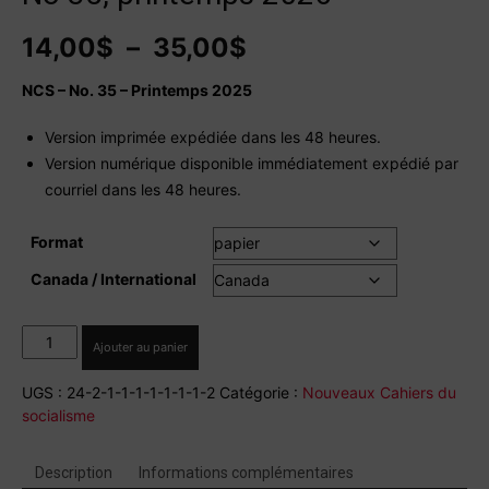
Plage
14,00
$
–
35,00
$
de
prix :
NCS – No. 35 – Printemps 2025
14,00$
à
Version imprimée expédiée dans les 48 heures.
35,00$
Version numérique disponible immédiatement expédié par
courriel dans les 48 heures.
Format
Canada / International
quantité
Ajouter au panier
de
La
UGS :
24-2-1-1-1-1-1-1-1-2
Catégorie :
Nouveaux Cahiers du
grève
socialisme
politique
et
sociale
Description
Informations complémentaires