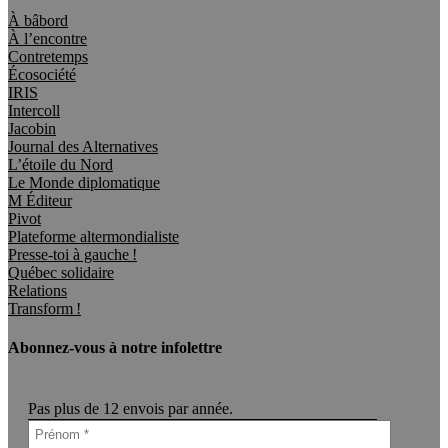
À bâbord
À l’encontre
Contretemps
Écosociété
IRIS
Intercoll
Jacobin
Journal des Alternatives
L’étoile du Nord
Le Monde diplomatique
M Éditeur
Pivot
Plateforme altermondialiste
Presse-toi à gauche !
Québec solidaire
Relations
Transform !
Abonnez-vous à notre infolettre
Pas plus de 12 envois par année.