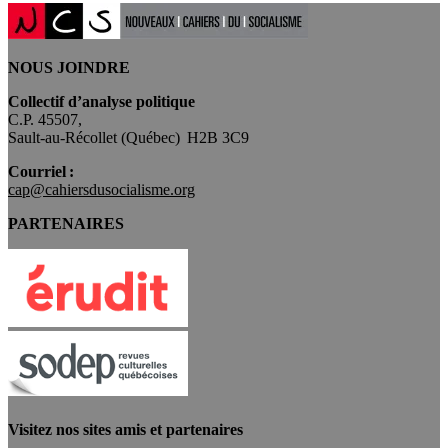
NOUS JOINDRE
Collectif d’analyse politique
C.P. 45507,
Sault-au-Récollet (Québec) H2B 3C9
Courriel :
cap@cahiersdusocialisme.org
PARTENAIRES
Visitez nos sites amis et partenaires