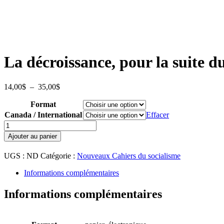
La décroissance, pour la suite 
Plage
14,00
$
–
35,00
$
de
Format
prix :
14,00$
Canada / International
Effacer
à
quantité
35,00$
de
Ajouter au panier
La
décroissance,
UGS :
ND
Catégorie :
Nouveaux Cahiers du socialisme
pour
la
Informations complémentaires
suite
du
Informations complémentaires
monde
–
No
14,