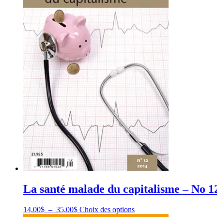
peuvent
être
choisies
sur
la
page
du
produit
La santé malade du capitalisme – No 1
Plage
Ce
14,00
$
–
35,00
$
Choix des options