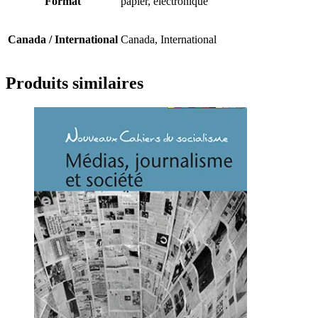
Format
papier, électronique
automne
2015
Canada / International
Canada, International
Produits similaires