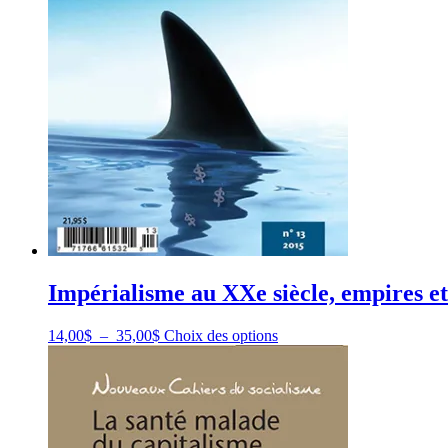
page
du
produit
Impérialisme au XXe siècle, empires et
Plage
Ce
14,00
$
–
35,00
$
Choix des options
de
produit
prix :
a
14,00$
plusieurs
à
variations.
35,00$
Les
options