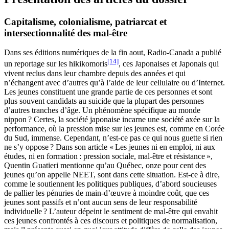
Capitalisme, colonialisme, patriarcat et
intersectionnalité des mal-être
Dans ses éditions numériques de la fin aout, Radio-Canada a publié
[14]
un reportage sur les hikikomoris
, ces Japonaises et Japonais qui
vivent reclus dans leur chambre depuis des années et qui
n’échangent avec d’autres qu’à l’aide de leur cellulaire ou d’Internet.
Les jeunes constituent une grande partie de ces personnes et sont
plus souvent candidats au suicide que la plupart des personnes
d’autres tranches d’âge. Un phénomène spécifique au monde
nippon ? Certes, la société japonaise incarne une société axée sur la
performance, où la pression mise sur les jeunes est, comme en Corée
du Sud, immense. Cependant, n’est-ce pas ce qui nous guette si rien
ne s’y oppose ? Dans son article « Les jeunes ni en emploi, ni aux
études, ni en formation : pression sociale, mal-être et résistance »,
Quentin Guatieri mentionne qu’au Québec, onze pour cent des
jeunes qu’on appelle NEET, sont dans cette situation. Est-ce à dire,
comme le soutiennent les politiques publiques, d’abord soucieuses
de pallier les pénuries de main-d’œuvre à moindre coût, que ces
jeunes sont passifs et n’ont aucun sens de leur responsabilité
individuelle ? L’auteur dépeint le sentiment de mal-être qui envahit
ces jeunes confrontés à ces discours et politiques de normalisation,