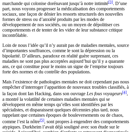
[3]
marchande qui colonise dorénavant jusqu’à notre intimité
. D’une
part, nous voyons progresser la médicalisation des comportements
sociaux, une façon de dénier les ressorts structurels des nouvelles
formes de stress ou d’anxiété produits par les modes de
développement de nos sociétés, ou un moyen de dépolitiser ces
comportements et de tenter de les vider de leur substance critique
incontrôlable.
Loin de nous l’idée qu’il n’y aurait pas de maladies mentales, source
d’importantes souffrances, comme le sont la dépression ou la
bipolarité. D’ailleurs, paradoxe en réalité guère surprenant, ces
maladies ne sont pas plus acceptées aujourd’hui qu’il y a quarante
ans, ce qui constitue pour le moins un signe de l’emprise toujours
forte des normes et du contrôle des populations.
Mais l’existence de pathologies mentales ne doit cependant pas nous
empêcher d’interroger l’apparition de nouveaux troubles classifiés, à
[4]
la façon dont Ian Hacking, dans son ouvrage
Les fous voyageurs
,
a montré la volatilité de certaines maladies mentales qui se
développent en même temps qu’elles sont identifiées par les
spécialistes, et disparaissent quelques décennies plus tard, nous
rappelant que certaines époques de bouleversements ou de chaos,
[5]
comme l’est la nôtre
, sont propres à engendrer des comportements
atypiques. Durkheim l’avait déjà souligné avec son étude sur le