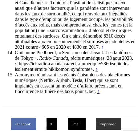
et Canadiennes ». Toutefois l’institut de statistiques relève
aussi que d’autres facteurs que la pandémie sont intervenus
dans les taux de surmortalité, ce qui renvoie aux inégalités
dans le type d’emploi ou de logement occupé, les possibilités
d’accès aux soins, mais comprend aussi chez les jeunes (et la
population) une « surconsommation » d’alcool et de drogues
entrainant des surdoses. On a ainsi dénombré 6310 décès
attribuables aux empoisonnements et surdoses accidentelles en
2021 contre 4605 en 2020 et 4830 en 2017.
↑
Guillaume Piedboeuf, « Seuls au soleil-levant. Les fantômes
de Tokyo »,
Radio-Canada,
récits numériques, 28 aout 2023,
< https://ici.radio-canada.ca/recit-numerique/5860/solitude-
isolement-ermite-hikikomori-syndrome>.
↑
Acronyme réunissant les géants étatsuniens des plateformes
numériques (Netflix, Airbnb, Tesla, Uber) qui se sont
implantés en cassant un modèle d’affaire préexistant, en
l’occurrence la filière des taxis pour Uber.
↑
Facebook
X
Email
Imprimer