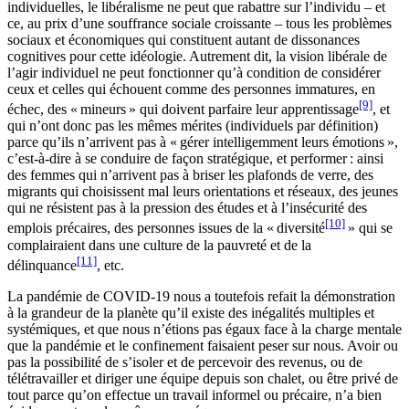
individuelles, le libéralisme ne peut que rabattre sur l’individu – et
ce, au prix d’une souffrance sociale croissante – tous les problèmes
sociaux et économiques qui constituent autant de dissonances
cognitives pour cette idéologie. Autrement dit, la vision libérale de
l’agir individuel ne peut fonctionner qu’à condition de considérer
ceux et celles qui échouent comme des personnes immatures, en
[9]
échec, des « mineurs » qui doivent parfaire leur apprentissage
, et
qui n’ont donc pas les mêmes mérites (individuels par définition)
parce qu’ils n’arrivent pas à « gérer intelligemment leurs émotions »,
c’est-à-dire à se conduire de façon stratégique, et performer : ainsi
des femmes qui n’arrivent pas à briser les plafonds de verre, des
migrants qui choisissent mal leurs orientations et réseaux, des jeunes
qui ne résistent pas à la pression des études et à l’insécurité des
[10]
emplois précaires, des personnes issues de la « diversité
» qui se
complairaient dans une culture de la pauvreté et de la
[11]
délinquance
, etc.
La pandémie de COVID-19 nous a toutefois refait la démonstration
à la grandeur de la planète qu’il existe des inégalités multiples et
systémiques, et que nous n’étions pas égaux face à la charge mentale
que la pandémie et le confinement faisaient peser sur nous. Avoir ou
pas la possibilité de s’isoler et de percevoir des revenus, ou de
télétravailler et diriger une équipe depuis son chalet, ou être privé de
tout parce qu’on effectue un travail informel ou précaire, n’a bien