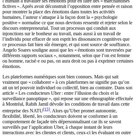
l’humain à travailler ses émotions pour en faire des « marchandises
fictives ». Après avoir déconstruit l’opposition entre pensée et raison
pour montrer la place des émotions dans toutes les activités
humaines, l’auteur s’attaque à la façon dont la « psychologie
positive » normalise ce que nous devrions ressentir et rejeter selon le
discours entrepreneurial. Tout un processus qui conduit aux
injonctions sur le bonheur au travail, mais aussi à un travail de
l’individu pour effacer de son esprit les dissonances cognitives que
ce processus fait bien sûr émerger, et qui sont source de souffrance.
Angelo Soares souligne aussi que les « émotions sont traversées par
différents rapports sociaux », notamment, selon que l’on est femme
ou homme, racisé·e ou pas, on aura droit ou pas à exprimer certaines
émotions.
Les plateformes numériques sont bien connues. Mais qui sait
vraiment que « collaborer » à ces plateformes ne signifie pas qu’on
ait un tel pouvoir individuel ou collectif, bien au contraire. Dans son
article « Les conducteurs Uber : entre l’illusion du choix et la
surveillance panoptique », qui repose sur une ethnographie effectuée
à Montréal, Rabih Jamil dévoile les conditions de travail dans cette
[15]
entreprise des NATU
. Alors qu’Uber promet autonomie,
flexibilité, liberté, les conducteurs doivent se conformer à un
comportement de façade très dépersonnalisant car ils se savent
surveillés par l’application Uber, à chaque instant de leurs
interactions avec les clientes et clients, ceux-ci les évaluant en outre