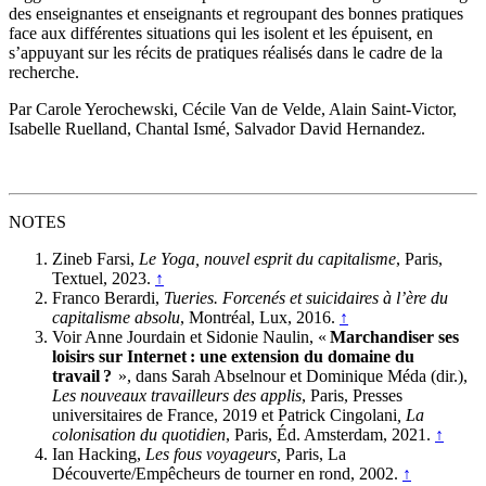
des enseignantes et enseignants et regroupant des bonnes pratiques
face aux différentes situations qui les isolent et les épuisent, en
s’appuyant sur les récits de pratiques réalisés dans le cadre de la
recherche.
Par Carole Yerochewski, Cécile Van de Velde, Alain Saint-Victor,
Isabelle Ruelland, Chantal Ismé, Salvador David Hernandez.
NOTES
Zineb Farsi,
Le Yoga, nouvel esprit du capitalisme
, Paris,
Textuel, 2023.
↑
Franco Berardi,
Tueries. Forcenés et suicidaires à l’ère du
capitalisme absolu
, Montréal, Lux, 2016.
↑
Voir Anne Jourdain et Sidonie Naulin, «
Marchandiser ses
loisirs sur Internet : une extension du domaine du
travail ?
», dans Sarah Abselnour et Dominique Méda (dir.),
Les nouveaux travailleurs des applis
, Paris, Presses
universitaires de France, 2019 et Patrick Cingolani
, La
colonisation du quotidien
, Paris, Éd. Amsterdam, 2021.
↑
Ian Hacking,
Les fous voyageurs,
Paris, La
Découverte/Empêcheurs de tourner en rond, 2002.
↑