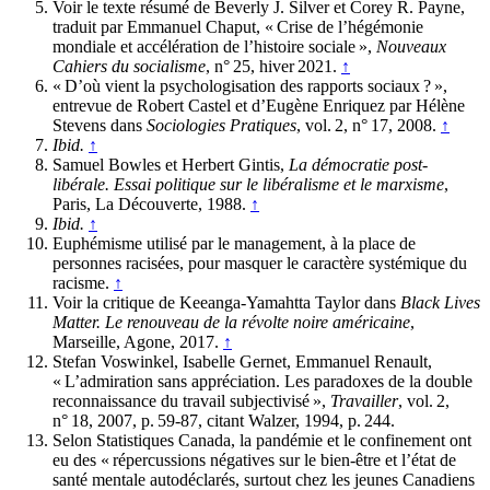
Voir le texte résumé de Beverly J. Silver et Corey R. Payne,
traduit par Emmanuel Chaput, « Crise de l’hégémonie
mondiale et accélération de l’histoire sociale »,
Nouveaux
Cahiers du socialisme
, n° 25, hiver 2021.
↑
« D’où vient la psychologisation des rapports sociaux ? »,
entrevue de Robert Castel et d’Eugène Enriquez par Hélène
Stevens dans
Sociologies Pratiques
, vol. 2, n° 17, 2008.
↑
Ibid.
↑
Samuel Bowles et Herbert Gintis,
La démocratie post-
libérale. Essai politique sur le libéralisme et le marxisme
,
Paris, La Découverte, 1988.
↑
Ibid.
↑
Euphémisme utilisé par le management, à la place de
personnes racisées, pour masquer le caractère systémique du
racisme.
↑
Voir la critique de Keeanga-Yamahtta Taylor dans
Black Lives
Matter. Le renouveau de la révolte noire américaine
,
Marseille, Agone, 2017.
↑
Stefan Voswinkel, Isabelle Gernet, Emmanuel Renault,
« L’admiration sans appréciation. Les paradoxes de la double
reconnaissance du travail subjectivisé »,
Travailler
, vol. 2,
n° 18, 2007, p. 59-87, citant Walzer, 1994, p. 244.
Selon Statistiques Canada, la pandémie et le confinement ont
eu des « répercussions négatives sur le bien-être et l’état de
santé mentale autodéclarés, surtout chez les jeunes Canadiens