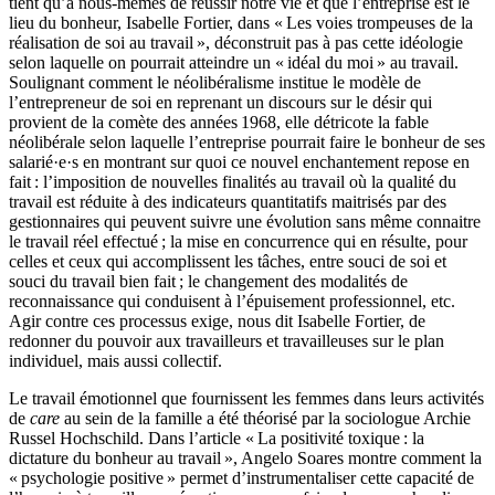
tient qu’à nous-mêmes de réussir notre vie et que l’entreprise est le
lieu du bonheur, Isabelle Fortier, dans « Les voies trompeuses de la
réalisation de soi au travail », déconstruit pas à pas cette idéologie
selon laquelle on pourrait atteindre un « idéal du moi » au travail.
Soulignant comment le néolibéralisme institue le modèle de
l’entrepreneur de soi en reprenant un discours sur le désir qui
provient de la comète des années 1968, elle détricote la fable
néolibérale selon laquelle l’entreprise pourrait faire le bonheur de ses
salarié·e·s en montrant sur quoi ce nouvel enchantement repose en
fait : l’imposition de nouvelles finalités au travail où la qualité du
travail est réduite à des indicateurs quantitatifs maitrisés par des
gestionnaires qui peuvent suivre une évolution sans même connaitre
le travail réel effectué ; la mise en concurrence qui en résulte, pour
celles et ceux qui accomplissent les tâches, entre souci de soi et
souci du travail bien fait ; le changement des modalités de
reconnaissance qui conduisent à l’épuisement professionnel, etc.
Agir contre ces processus exige, nous dit Isabelle Fortier, de
redonner du pouvoir aux travailleurs et travailleuses sur le plan
individuel, mais aussi collectif.
Le travail émotionnel que fournissent les femmes dans leurs activités
de
care
au sein de la famille a été théorisé par la sociologue Archie
Russel Hochschild. Dans l’article « La positivité toxique : la
dictature du bonheur au travail », Angelo Soares montre comment la
« psychologie positive » permet d’instrumentaliser cette capacité de