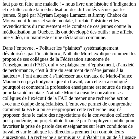
faut pas en faire une maladie ! » nous livre une histoire d’indignation
et de lutte contre la médicalisation des difficultés vécues par les
jeunes. Signé par Myriam Lepage Lamazzi et Jimmy Chabot du
Mouvement Jeunes et santé mentale, il relate l’histoire et les
revendications du mouvement et le combat de ces jeunes contre la
médicalisation au Québec. Ils ont développé des outils : une affiche,
une vidéo, un manifeste et une déclaration commune.
Dans l’entrevue,
«
Politiser les “plaintes” systématiquement
dévalorisées par l’institution », Nathalie Morel explique comment les
propos de ses collègues de la Fédéraation autonome de
l’enseignement (FAE), qui «
se plaignaient d’épuisement, d’anxiété
de performance, c’est-à-dire du sentiment de n’être jamais à la
hauteur », l’ont amenée à s’intéresser aux travaux de Marie-France
Maranda en psychodynamique du travail, car celle-ci a souligné
pourquoi et comment la profession enseignante est source de risque
pour la santé mentale. Nathalie Morel a ensuite convaincu ses
collègues de l’exécutif de la FAE de mener une recherche-action
avec une équipe de spécialistes. L’entrevue permet de comprendre
comment la FAE a pu se réapproprier cette recherche jusqu’à
proposer, dans le cadre des négociations de la convention collective
post-pandémie, un projet-pilote financé par l’employeur public pour
favoriser la prise de parole des enseignantes sur leurs conditions de
travail et sur le fait que les directions prennent en compte leurs
suggestions. La recherche a permis aussi d’établir un guide à l’usage