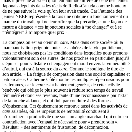
mais il présente aussi en quoi leur attitude diffère de celle des jeunes
Japonais dépeints dans les récits de Radio-Canada comme honteux
de ne pas suivre la voie qu’on leur avait tracée. Car l’attitude des
jeunes NEEF représente à la fois une critique du fonctionnement du
marché du travail, qui ne leur offre que la précarité, et une façon de
mettre à distance « ces injonctions sociales à “se changer” et à se
“réintégrer” à n’importe quel prix ».
La compassion est au cœur du
care
. Mais dans cette société où la
marchandisation grignote toutes les sphères de la vie quotidienne,
nous ne choisissons pas les conditions dans lesquelles nous prenons
volontairement soin des autres, de nos proches en particulier, jusqu’à
s’épuiser pour satisfaire cet engagement moral envers la vulnérabilité
d’autrui, qui est à la source du
care
. Comme le souligne le titre de
son article, « La fatigue de compassion dans une société capitaliste et
patriarcale », Catherine Côté montre les multiples répercussions pour
les femmes, car le
care
est « hautement genré », de cette activité
bénévole qui oblige le plus souvent à réduire son temps de travail
rémunéré et donc ses revenus, faute d’une reconnaissance par l’État
de la proche aidance, et qui finit par conduire à des formes
d’épuisement. Cet épuisement se retrouve aussi dans les activités de
care
salariées, où les impératifs de rentabilité conduisent à
n’examiner la productivité que sous un angle marchand qui entre en
contradiction avec l’empathie nécessaire pour « prendre soin ».
Résultat : « des sentiments de frustration, de déconnexion,