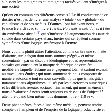
subissent les immigrantes et immigrants racisés voulant s’intégrer à
une société.
Qu’ont en commun ces différents constats ? Le fil conducteur de ce
dossier n’est pas de livrer une analyse « totale » ou « globale » du
capitalisme et de ses méfaits. D’autres l’ont fait avant nous, tel
Franco Berardi avec son livre
Tueries. Forcenés et suicidaires à l’ère
[2]
du capitalisme absolu
qui s’intéresse à l’augmentation des taux de
suicide dans certains pays et aux tueries qui se répètent comme
symptômes d’une logique systémique à l’œuvre.
Nous voulons plutôt attirer l’attention, comme on tire une sonnette
d’alarme, sur la façon dont nous sommes piégés – et même
consentants – par un discours idéologique et des représentations
sociales qui constituent la marque de fabrique de cette ère
néolibérale laquelle réclame un engagement total, et surtout excessif,
au travail, aux études ; qui nous somment de nous comporter de
manière autonome tout en nous surveillant plus que jamais grâce
notamment aux algorithmes utilisés par les plateformes numériques
et les différents réseaux sociaux ; finalement, qui nous amènent à
nous dévaloriser, à nous sentir toujours en dessous de l’objectif à
atteindre quand bien même nous donnons notre « 110 % ».
Deux phénomènes, faces d’une même médaille, peuvent rendre
compte de l’ampleur et de l’emprise de la logique productiviste et