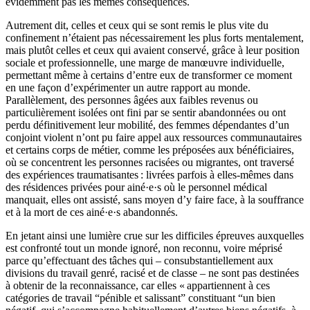
évidemment pas les mêmes conséquences.
Autrement dit, celles et ceux qui se sont remis le plus vite du
confinement n’étaient pas nécessairement les plus forts mentalement,
mais plutôt celles et ceux qui avaient conservé, grâce à leur position
sociale et professionnelle, une marge de manœuvre individuelle,
permettant même à certains d’entre eux de transformer ce moment
en une façon d’expérimenter un autre rapport au monde.
Parallèlement, des personnes âgées aux faibles revenus ou
particulièrement isolées ont fini par se sentir abandonnées ou ont
perdu définitivement leur mobilité, des femmes dépendantes d’un
conjoint violent n’ont pu faire appel aux ressources communautaires
et certains corps de métier, comme les préposées aux bénéficiaires,
où se concentrent les personnes racisées ou migrantes, ont traversé
des expériences traumatisantes : livrées parfois à elles-mêmes dans
des résidences privées pour ainé·e·s où le personnel médical
manquait, elles ont assisté, sans moyen d’y faire face, à la souffrance
et à la mort de ces ainé·e·s abandonnés.
En jetant ainsi une lumière crue sur les difficiles épreuves auxquelles
est confronté tout un monde ignoré, non reconnu, voire méprisé
parce qu’effectuant des tâches qui – consubstantiellement aux
divisions du travail genré, racisé et de classe – ne sont pas destinées
à obtenir de la reconnaissance, car elles « appartiennent à ces
catégories de travail “pénible et salissant” constituant “un bien