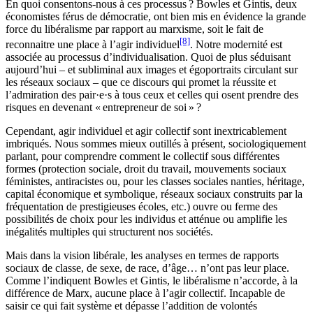
En quoi consentons-nous à ces processus ? Bowles et Gintis, deux
économistes férus de démocratie, ont bien mis en évidence la grande
force du libéralisme par rapport au marxisme, soit le fait de
[8]
reconnaitre une place à l’agir individuel
. Notre modernité est
associée au processus d’individualisation. Quoi de plus séduisant
aujourd’hui – et subliminal aux images et égoportraits circulant sur
les réseaux sociaux – que ce discours qui promet la réussite et
l’admiration des pair·e·s à tous ceux et celles qui osent prendre des
risques en devenant « entrepreneur de soi » ?
Cependant, agir individuel et agir collectif sont inextricablement
imbriqués. Nous sommes mieux outillés à présent, sociologiquement
parlant, pour comprendre comment le collectif sous différentes
formes (protection sociale, droit du travail, mouvements sociaux
féministes, antiracistes ou, pour les classes sociales nanties, héritage,
capital économique et symbolique, réseaux sociaux construits par la
fréquentation de prestigieuses écoles, etc.) ouvre ou ferme des
possibilités de choix pour les individus et atténue ou amplifie les
inégalités multiples qui structurent nos sociétés.
Mais dans la vision libérale, les analyses en termes de rapports
sociaux de classe, de sexe, de race, d’âge… n’ont pas leur place.
Comme l’indiquent Bowles et Gintis, le libéralisme n’accorde, à la
différence de Marx, aucune place à l’agir collectif. Incapable de
saisir ce qui fait système et dépasse l’addition de volontés