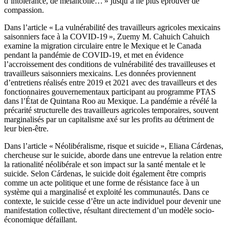
d’intolérance, de mélancolie… » jusqu’à ne plus éprouver de
compassion.
Dans l’article « La vulnérabilité des travailleurs agricoles mexicains
saisonniers face à la COVID-19 », Zuemy M. Cahuich Cahuich
examine la migration circulaire entre le Mexique et le Canada
pendant la pandémie de COVID-19, et met en évidence
l’accroissement des conditions de vulnérabilité des travailleuses et
travailleurs saisonniers mexicains. Les données proviennent
d’entretiens réalisés entre 2019 et 2021 avec des travailleurs et des
fonctionnaires gouvernementaux participant au programme PTAS
dans l’État de Quintana Roo au Mexique. La pandémie a révélé la
précarité structurelle des travailleurs agricoles temporaires, souvent
marginalisés par un capitalisme axé sur les profits au détriment de
leur bien-être.
Dans l’article « Néolibéralisme, risque et suicide », Eliana Cárdenas,
chercheuse sur le suicide, aborde dans une entrevue la relation entre
la rationalité néolibérale et son impact sur la santé mentale et le
suicide. Selon Cárdenas, le suicide doit également être compris
comme un acte politique et une forme de résistance face à un
système qui a marginalisé et exploité les communautés. Dans ce
contexte, le suicide cesse d’être un acte individuel pour devenir une
manifestation collective, résultant directement d’un modèle socio-
économique défaillant.