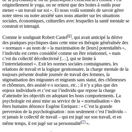
originellement le yoga, on ne retient que des boites à outils pour
mener « un travail sur soi ». Et nous voilà sommés de savoir gérer
notre stress ou notre anxiété sans nous attarder sur les situations
sociales, économiques, culturelles avec lesquelles la santé mentale se
construit et interagit.
[6]
Comme le soulignait Robert Castel
, qui avait anticipé la dérive
des pratiques psychiques dans cette mise en thérapie généralisée des
« normaux » au nom de « la maximisation de [leurs] potentialités »,
l’individu est certes considéré comme un être relationnel, « mais
c’est du collectif décollectivisé […], qui se limite à
l’interrelationnel ». Exit les normes sociales contraignantes, les
relations de travail et la logique gestionnaire, la charge mentale de la
toujours présente double journée de travail des femmes, la
stigmatisation des migrantes et migrants sans statut, des chômeuses
et chômeurs, des assisté·e·s sociaux, etc. ; il n’y a plus que des
enjeux individuels et c’est sur l’individu que repose la charge
d’atteindre les objectifs en adoptant les bons comportements. La
psychologie est ainsi mise au service de la « normalisation » des
êtres humains dénonce Eugène Enriquez : « C’est la grande
perversion de la psychologisation : non seulement c’est l’individu –
et jamais le collectif de travail – qui est jugé sur son travail, et en
[7]
même temps, il est jugé sur sa personnalité
».