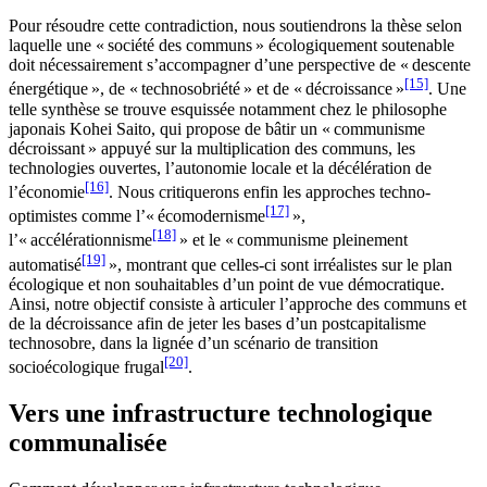
Pour résoudre cette contradiction, nous soutiendrons la thèse selon
laquelle une « société des communs » écologiquement soutenable
doit nécessairement s’accompagner d’une perspective de « descente
[15]
énergétique », de « technosobriété » et de « décroissance »
. Une
telle synthèse se trouve esquissée notamment chez le philosophe
japonais Kohei Saito, qui propose de bâtir un « communisme
décroissant » appuyé sur la multiplication des communs, les
technologies ouvertes, l’autonomie locale et la décélération de
[16]
l’économie
. Nous critiquerons enfin les approches techno-
[17]
optimistes comme l’« écomodernisme
»,
[18]
l’« accélérationnisme
» et le « communisme pleinement
[19]
automatisé
», montrant que celles-ci sont irréalistes sur le plan
écologique et non souhaitables d’un point de vue démocratique.
Ainsi, notre objectif consiste à articuler l’approche des communs et
de la décroissance afin de jeter les bases d’un postcapitalisme
technosobre, dans la lignée d’un scénario de transition
[20]
socioécologique frugal
.
Vers une infrastructure technologique
communalisée