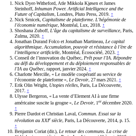
Nick Dyer-Witheford, Atle Mikkola Kjøsen et James
Steinhoff,
Inhuman Power. Artificial Intelligence and the
Future of Capitalism
, Londres, Pluto Press, 2019.
↑
Nick Srnicek,
Capitalisme de plateforme. L’hégémonie de
l’économie numérique
, Montréal, Lux, 2018.
↑
Shoshana Zuboff,
L’âge du capitalisme de surveillance
, Paris,
Zulma, 2020.
↑
Jonathan Durand Folco et Jonathan Martineau,
Le capital
algorithmique
.
Accumulation, pouvoir et résistance à l’ère de
l’intelligence artificielle
, Montréal, Écosociété, 2023.
↑
Conseil de l’innovation du Québec,
Prêt pour l’IA. Répondre
au défi du développement et du déploiement responsables de
l’IA au Québec
, rapport, janvier 2024.
↑
Charlotte Mercille, « Le modèle coopératif au service de
l’économie de plateforme »,
Le Devoir
, 27 mars 2021.
↑
Erik Olin Wright,
Utopies réelles
, Paris, La Découverte,
2017.
↑
Ulysse Bergeron, « La vente d’Element AI à une firme
er
américaine suscite la grogne »,
Le Devoir
, 1
décembre 2020.
↑
Pierre Dardot et Christian Laval,
Commun. Essai sur la
e
révolution au XXI
siècle
, Paris, La Découverte, 2014, p. 15.
↑
Benjamin Coriat (dir.),
Le retour des communs. La crise de