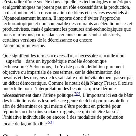
c’est-à-dire d’une société dans laquelle les technologies numériques
et algorithmiques ne jouent pas un rôle excessif dans la production,
la distribution et la consommation de biens et services essentiels à
l’épanouissement humain. Il importe donc d’éviter l’approche
techno-utopique et non soutenable des courants accélérationnistes et
productivistes, mais également les postures anti-technologiques que
nous retrouvons parfois dans certains courants anti-industriels,
certaines versions de la décroissance ou encore
l’anarchoprimitivisme.
Que signifient les termes « excessif », « nécessaire », « utile » ou
« superflu » dans un hypothétique modèle économique
technosobre ? Selon nous, il n’existe pas de définition purement
objective ou impartiale de ces termes, car la détermination des
besoins et des moyens de les satisfaire doit inévitablement passer par
un débat démocratique. Comme le notait déjà Nancy Fraser, il existe
une « lutte pour l’interprétation des besoins » qui se déroule
[52]
nécessairement dans l’arène politique
. L’important ici est de bâtir
des institutions dans lesquelles ce genre de débat pourra avoir lieu
afin de déterminer ce qui mérite d’être produit en priorité pour
répondre aux besoins sociaux urgents, ce qui doit être laissé à
l’initiative individuelle ou encore à des modalités de production
[53]
locale de façon flexible
.