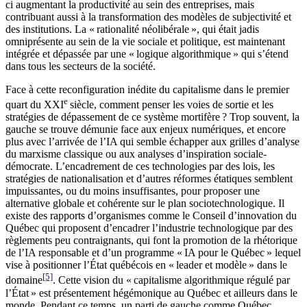
ci augmentant la productivité au sein des entreprises, mais
contribuant aussi à la transformation des modèles de subjectivité et
des institutions. La « rationalité néolibérale », qui était jadis
omniprésente au sein de la vie sociale et politique, est maintenant
intégrée et dépassée par une « logique algorithmique » qui s’étend
dans tous les secteurs de la société.
Face à cette reconfiguration inédite du capitalisme dans le premier
e
quart du XXI
siècle, comment penser les voies de sortie et les
stratégies de dépassement de ce système mortifère ? Trop souvent, la
gauche se trouve démunie face aux enjeux numériques, et encore
plus avec l’arrivée de l’IA qui semble échapper aux grilles d’analyse
du marxisme classique ou aux analyses d’inspiration sociale-
démocrate. L’encadrement de ces technologies par des lois, les
stratégies de nationalisation et d’autres réformes étatiques semblent
impuissantes, ou du moins insuffisantes, pour proposer une
alternative globale et cohérente sur le plan sociotechnologique. Il
existe des rapports d’organismes comme le Conseil d’innovation du
Québec qui proposent d’encadrer l’industrie technologique par des
règlements peu contraignants, qui font la promotion de la rhétorique
de l’IA responsable et d’un programme « IA pour le Québec » lequel
vise à positionner l’État québécois en « leader et modèle » dans le
[5]
domaine
. Cette vision du « capitalisme algorithmique régulé par
l’État » est présentement hégémonique au Québec et ailleurs dans le
monde. Pendant ce temps, un parti de gauche comme Québec