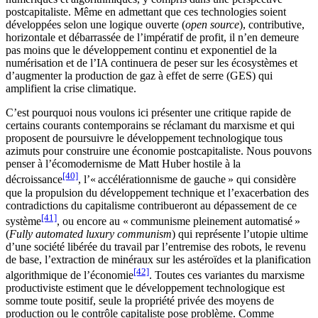
postcapitaliste. Même en admettant que ces technologies soient
développées selon une logique ouverte (
open source
), contributive,
horizontale et débarrassée de l’impératif de profit, il n’en demeure
pas moins que le développement continu et exponentiel de la
numérisation et de l’IA continuera de peser sur les écosystèmes et
d’augmenter la production de gaz à effet de serre (GES) qui
amplifient la crise climatique.
C’est pourquoi nous voulons ici présenter une critique rapide de
certains courants contemporains se réclamant du marxisme et qui
proposent de poursuivre le développement technologique tous
azimuts pour construire une économie postcapitaliste. Nous pouvons
penser à l’écomodernisme de Matt Huber hostile à la
[40]
décroissance
, l’« accélérationnisme de gauche » qui considère
que la propulsion du développement technique et l’exacerbation des
contradictions du capitalisme contribueront au dépassement de ce
[41]
système
, ou encore au « communisme pleinement automatisé »
(
Fully automated luxury communism
) qui représente l’utopie ultime
d’une société libérée du travail par l’entremise des robots, le revenu
de base, l’extraction de minéraux sur les astéroïdes et la planification
[42]
algorithmique de l’économie
. Toutes ces variantes du marxisme
productiviste estiment que le développement technologique est
somme toute positif, seule la propriété privée des moyens de
production ou le contrôle capitaliste pose problème. Comme