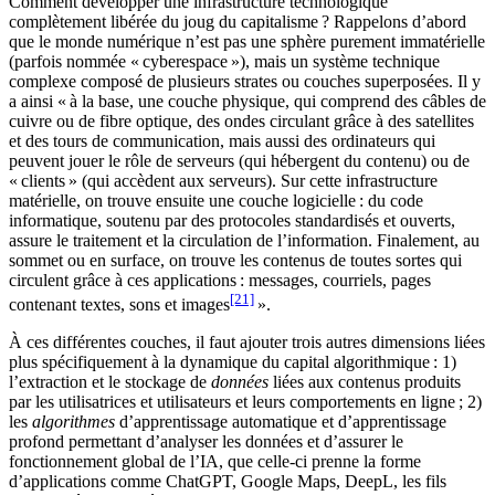
Comment développer une infrastructure technologique
complètement libérée du joug du capitalisme ? Rappelons d’abord
que le monde numérique n’est pas une sphère purement immatérielle
(parfois nommée « cyberespace »), mais un système technique
complexe composé de plusieurs strates ou couches superposées. Il y
a ainsi « à la base, une couche physique, qui comprend des câbles de
cuivre ou de fibre optique, des ondes circulant grâce à des satellites
et des tours de communication, mais aussi des ordinateurs qui
peuvent jouer le rôle de serveurs (qui hébergent du contenu) ou de
« clients » (qui accèdent aux serveurs). Sur cette infrastructure
matérielle, on trouve ensuite une couche logicielle : du code
informatique, soutenu par des protocoles standardisés et ouverts,
assure le traitement et la circulation de l’information. Finalement, au
sommet ou en surface, on trouve les contenus de toutes sortes qui
circulent grâce à ces applications : messages, courriels, pages
[21]
contenant textes, sons et images
».
À ces différentes couches, il faut ajouter trois autres dimensions liées
plus spécifiquement à la dynamique du capital algorithmique : 1)
l’extraction et le stockage de
données
liées aux contenus produits
par les utilisatrices et utilisateurs et leurs comportements en ligne ; 2)
les
algorithmes
d’apprentissage automatique et d’apprentissage
profond permettant d’analyser les données et d’assurer le
fonctionnement global de l’IA, que celle-ci prenne la forme
d’applications comme ChatGPT, Google Maps, DeepL, les fils