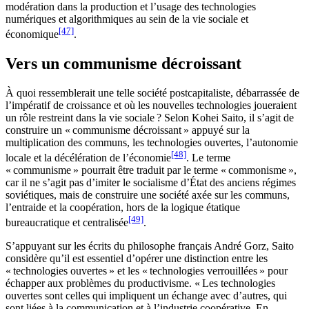
modération dans la production et l’usage des technologies
numériques et algorithmiques au sein de la vie sociale et
[47]
économique
.
Vers un communisme décroissant
À quoi ressemblerait une telle société postcapitaliste, débarrassée de
l’impératif de croissance et où les nouvelles technologies joueraient
un rôle restreint dans la vie sociale ? Selon Kohei Saito, il s’agit de
construire un « communisme décroissant » appuyé sur la
multiplication des communs, les technologies ouvertes, l’autonomie
[48]
locale et la décélération de l’économie
. Le terme
« communisme » pourrait être traduit par le terme « commonisme »,
car il ne s’agit pas d’imiter le socialisme d’État des anciens régimes
soviétiques, mais de construire une société axée sur les communs,
l’entraide et la coopération, hors de la logique étatique
[49]
bureaucratique et centralisée
.
S’appuyant sur les écrits du philosophe français André Gorz, Saito
considère qu’il est essentiel d’opérer une distinction entre les
« technologies ouvertes » et les « technologies verrouillées » pour
échapper aux problèmes du productivisme. « Les technologies
ouvertes sont celles qui impliquent un échange avec d’autres, qui
sont liées à la communication et à l’industrie coopérative. En