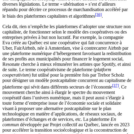
diverses législations. Le terme « ubérisation » s’est d’ailleurs
répandu pour décrire ce processus de marchandisation accéléré par
[36]
le biais des plateformes capitalistes et algorithmes
.
Cela dit, rien n’empêche les plateformes d’adopter une structure non
capitaliste, de fonctionner selon le modèle des coopératives ou des
entreprises privées à but non lucratif. Par exemple, la compagnie
Eva créée au Québec est une coopérative qui fait concurrence à
Uber, FairAirbnb, née à Amsterdam, vise à contrecarrer Airbnb par
une plateforme numérique d’hébergement favorisant la redistribution
de ses profits aux municipalités pour financer le logement social,
Resonate cherche à mieux rémunérer les artistes que Spotify, et ainsi
de suite. Le terme coopérativisme de plateforme (
platform
cooperativism
) fut utilisé pour la première fois par Trebor Scholz
pour désigner un modèle postcapitaliste concurrent au capitalisme de
[37]
plateforme qui sévit dans différents secteurs de l’économie
. Ce
mouvement cherche ainsi à élargir le spectre du mouvement
coopératif dans l’univers numérique, mais il peut aussi s’élargir à
toute forme d’entreprise issue de l’économie sociale et solidaire
visant à proposer une alternative postcapitaliste sur le plan
technologique en matière d’applications, de réseaux sociaux, de
plateformes d’échanges et de services, etc. La plateforme
En
commun
développée par Projet collectif au Québec, lancée en 2023
pour accélérer la transition socioécologique et la coconstruction de