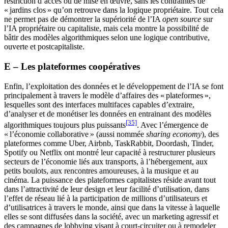
restriction d’accès ou de mise en œuvre, sans les contraintes de
« jardins clos » qu’on retrouve dans la logique propriétaire. Tout cela
ne permet pas de démontrer la supériorité de l’IA
open source
sur
l’IA propriétaire ou capitaliste, mais cela montre la possibilité de
bâtir des modèles algorithmiques selon une logique contributive,
ouverte et postcapitaliste.
E – Les plateformes coopératives
Enfin, l’exploitation des données et le développement de l’IA se font
principalement à travers le modèle d’affaires des « plateformes »,
lesquelles sont des interfaces multifaces capables d’extraire,
d’analyser et de monétiser les données en entrainant des modèles
[35]
algorithmiques toujours plus puissants
. Avec l’émergence de
« l’économie collaborative » (aussi nommée
sharing economy
), des
plateformes comme Uber, Airbnb, TaskRabbit, Doordash, Tinder,
Spotify ou Netflix ont montré leur capacité à restructurer plusieurs
secteurs de l’économie liés aux transports, à l’hébergement, aux
petits boulots, aux rencontres amoureuses, à la musique et au
cinéma. La puissance des plateformes capitalistes réside avant tout
dans l’attractivité de leur design et leur facilité d’utilisation, dans
l’effet de réseau lié à la participation de millions d’utilisateurs et
d’utilisatrices à travers le monde, ainsi que dans la vitesse à laquelle
elles se sont diffusées dans la société, avec un marketing agressif et
des campagnes de lobbying visant à court-circuiter ou à remodeler