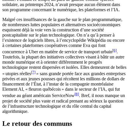
solidaire, au printemps 2024, n’avait presque aucun élément dans
son programme concernant le numérique, les plateformes et l’IA.
Malgré ces insuffisances de la gauche sur le plan programmatique,
de nombreuses luttes populaires et alternatives socioéconomiques
esquissent déjà la voie vers la construction d’une société
postcapitaliste sur le plan technologique. On n’a qu’à penser à
l’existence de logiciels libres, à l’encyclopédie Wikipédia ou encore
à certaines plateformes coopératives comme Eva qui font
[6]
concurrence à Uber en matière de service de transport urbain
.
Toutefois, la plupart des initiatives collectives visant à bâtir un autre
monde numérique et à orienter différemment le progrès
technologique restent dispersées et isolées. Elles demeurent de belles
[7]
« utopies réelles
» sans grande portée face aux grandes entreprises
privées et aux jeunes pousses qui récoltent les millions de dollars de
financement de l’État, à l’instar de la compagnie montréalaise
Element AI, « fleuron québécois » dans le secteur de l’IA, qui fut
[8]
vendue au géant américain ServiceNow
. Bref, il nous manque un
projet de société plus vaste et radical prenant au sérieux la question
de l’infrastructure technologique et du rôle central du capital
algorithmique.
Le retour des communs