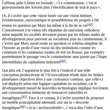
l’affirma jadis Lénine en boutade : « Le communisme, c’est le
gouvernement des Soviets plus l’électrification de tout le pays ».
Or, il s’avère que cette vision basée sur une vision linéaire,
évolutionniste, eurocentrique et prométhéenne du progrès a été
[43]
remise en question par Marx lui-même à la fin de sa vie
.
Contrairement à la vision très répandue du marxisme orthodoxe
selon laquelle les sociétés devraient passer par les mêmes stades de
développement pour parvenir au socialisme puis au communisme, il
s’avère que Marx aurait remis en question ce schéma simpliste de
l’histoire au profit d’une vision où des institutions comme les
communs et les communes rurales (le
mir
en Russie, par exemple)
permettraient le passage vers le communisme sans passer par l’étape
[44]
intermédiaire du capitalisme industriel
.
Qui plus est, l’argument le plus fort à l’endroit d’une telle
conception productiviste de l’écosocialisme réside dans les limites
planétaires objectives liées à une croissance continue, que celle-ci
soit déployée selon une logique capitaliste ou socialiste, car le
développement massif de nouvelles technologies implique forcément
une consommation immense de ressources naturelles et
[45]
énergétiques
. Face à ce constat, il s’avère essentiel de proposer
un modèle postcapitaliste alternatif, axé sur la « descente
[46]
énergétique
» et la « technosobriété », c’est-à-dire l’idée d’une