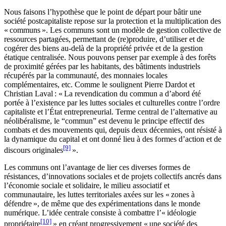
Nous faisons l’hypothèse que le point de départ pour bâtir une
société postcapitaliste repose sur la protection et la multiplication des
« communs ». Les communs sont un modèle de gestion collective de
ressources partagées, permettant de (re)produire, d’utiliser et de
cogérer des biens au-delà de la propriété privée et de la gestion
étatique centralisée. Nous pouvons penser par exemple à des forêts
de proximité gérées par les habitants, des bâtiments industriels
récupérés par la communauté, des monnaies locales
complémentaires, etc. Comme le soulignent Pierre Dardot et
Christian Laval : « La revendication du commun a d’abord été
portée à l’existence par les luttes sociales et culturelles contre l’ordre
capitaliste et l’État entrepreneurial. Terme central de l’alternative au
néolibéralisme, le “commun” est devenu le principe effectif des
combats et des mouvements qui, depuis deux décennies, ont résisté à
la dynamique du capital et ont donné lieu à des formes d’action et de
[9]
discours originales
».
Les communs ont l’avantage de lier ces diverses formes de
résistances, d’innovations sociales et de projets collectifs ancrés dans
l’économie sociale et solidaire, le milieu associatif et
communautaire, les luttes territoriales axées sur les « zones à
défendre », de même que des expérimentations dans le monde
numérique. L’idée centrale consiste à combattre l’« idéologie
[10]
propriétaire
» en créant progressivement « une société des