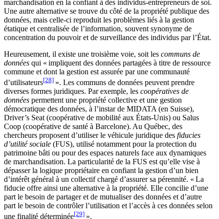
marchandisation en la confiant à des individus-entrepreneurs de soi.
Une autre alternative se trouve du côté de la propriété publique des
données, mais celle-ci reproduit les problèmes liés à la gestion
étatique et centralisée de l’information, souvent synonyme de
concentration du pouvoir et de surveillance des individus par l’État.
Heureusement, il existe une troisième voie, soit les
communs de
données
qui « impliquent des données partagées à titre de ressource
commune et dont la gestion est assurée par une communauté
[28]
d’utilisateurs
». Les communs de données peuvent prendre
diverses formes juridiques. Par exemple, les
coopératives de
données
permettent une propriété collective et une gestion
démocratique des données, à l’instar de MIDATA (en Suisse),
Driver’s Seat (coopérative de mobilité aux États-Unis) ou Salus
Coop (coopérative de santé à Barcelone). Au Québec, des
chercheurs proposent d’utiliser le véhicule juridique des
fiducies
d’utilité sociale
(FUS), utilisé notamment pour la protection du
patrimoine bâti ou pour des espaces naturels face aux dynamiques
de marchandisation. La particularité de la FUS est qu’elle vise à
dépasser la logique propriétaire en confiant la gestion d’un bien
d’intérêt général à un collectif chargé d’assurer sa pérennité. « La
fiducie offre ainsi une alternative à la propriété. Elle concilie d’une
part le besoin de partager et de mutualiser des données et d’autre
part le besoin de contrôler l’utilisation et l’accès à ces données selon
[29]
une finalité déterminée
».