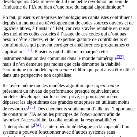
développeurs. Cela représente-t-il une petite révolution au sein de
l’industrie de l’IA ou bien d’une ruse du capital algorithmique ?
En fait, plusieurs entreprises technologiques capitalistes contribuent
depuis un moment au développement de codes sources ouverts et de
logiciels libres, à l’instar d’IBM, car cela s’avère rentable en raison
des moindres coûts associés à l’usage de ces codes qui n’ont pas
besoin d’être achetés, et de l’expertise gratuite de contributeurs et
contributrices qui peuvent corriger et améliorer ces programmes et
[31]
applications
. Plusieurs ont d’ailleurs remarqué cette
[32]
instrumentalisation des communs dans le monde numérique
,
mais il n’en demeure pas moins que cela démontre la viabilité
économique du modèle
open source
et libre qui peut aussi être utilisé
dans une perspective non capitaliste.
Il s’avère même que les modèles algorithmiques
open source
présentent un niveau de performance presque équivalent aux
modèles développés par le secteur privé, et pourraient même
dépasser les algorithmes des grandes entreprises en utilisant moins
[33]
de ressources
. Des chercheurs soutiennent d’ailleurs l’importance
de construire l’IA selon les principes de l’
open-source
afin de
favoriser l’accessibilité, la collaboration, la responsabilité et
[34]
l’interopérabilité
. L’interopérabilité désigne ici la capacité d’un
système à pouvoir fonctionner avec d’autres systèmes sans