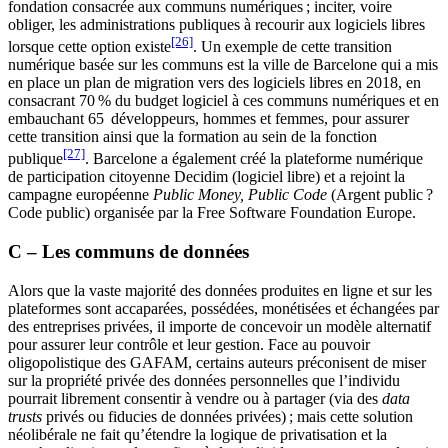
fondation consacrée aux communs numériques ; inciter, voire
obliger, les administrations publiques à recourir aux logiciels libres
[26]
lorsque cette option existe
. Un exemple de cette transition
numérique basée sur les communs est la ville de Barcelone qui a mis
en place un plan de migration vers des logiciels libres en 2018, en
consacrant 70 % du budget logiciel à ces communs numériques et en
embauchant 65 développeurs, hommes et femmes, pour assurer
cette transition ainsi que la formation au sein de la fonction
[27]
publique
. Barcelone a également créé la plateforme numérique
de participation citoyenne Decidim (logiciel libre) et a rejoint la
campagne européenne
Public Money, Public Code
(Argent public ?
Code public) organisée par la Free Software Foundation Europe.
C – Les communs de données
Alors que la vaste majorité des données produites en ligne et sur les
plateformes sont accaparées, possédées, monétisées et échangées par
des entreprises privées, il importe de concevoir un modèle alternatif
pour assurer leur contrôle et leur gestion. Face au pouvoir
oligopolistique des GAFAM, certains auteurs préconisent de miser
sur la propriété privée des données personnelles que l’individu
pourrait librement consentir à vendre ou à partager (via des
data
trusts
privés ou fiducies de données privées) ; mais cette solution
néolibérale ne fait qu’étendre la logique de privatisation et la