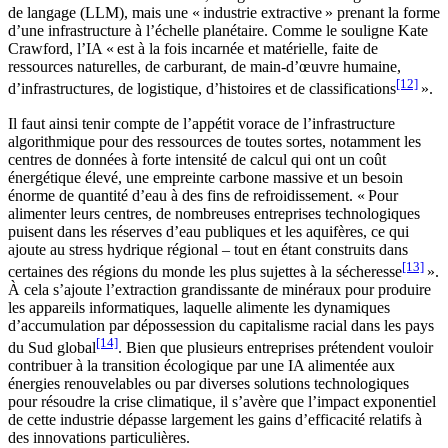
de langage (LLM), mais une « industrie extractive » prenant la forme
d’une infrastructure à l’échelle planétaire. Comme le souligne Kate
Crawford, l’IA « est à la fois incarnée et matérielle, faite de
ressources naturelles, de carburant, de main-d’œuvre humaine,
[12]
d’infrastructures, de logistique, d’histoires et de classifications
».
Il faut ainsi tenir compte de l’appétit vorace de l’infrastructure
algorithmique pour des ressources de toutes sortes, notamment les
centres de données à forte intensité de calcul qui ont un coût
énergétique élevé, une empreinte carbone massive et un besoin
énorme de quantité d’eau à des fins de refroidissement. « Pour
alimenter leurs centres, de nombreuses entreprises technologiques
puisent dans les réserves d’eau publiques et les aquifères, ce qui
ajoute au stress hydrique régional – tout en étant construits dans
[13]
certaines des régions du monde les plus sujettes à la sécheresse
».
À cela s’ajoute l’extraction grandissante de minéraux pour produire
les appareils informatiques, laquelle alimente les dynamiques
d’accumulation par dépossession du capitalisme racial dans les pays
[14]
du Sud global
. Bien que plusieurs entreprises prétendent vouloir
contribuer à la transition écologique par une IA alimentée aux
énergies renouvelables ou par diverses solutions technologiques
pour résoudre la crise climatique, il s’avère que l’impact exponentiel
de cette industrie dépasse largement les gains d’efficacité relatifs à
des innovations particulières.