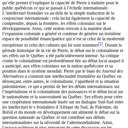
qu’elle permet d’expliquer la capacité de Pierre à traduire pour le
public québécois ce qui se passait à l’échelle internationale.
L’intellectuel frontalier va au-delà de la simple traduction de la
conjoncture internationale ; cela inclut également la capacité de
comprendre, depuis la frontière, les effets coloniaux sur le
développement. Ainsi, cette notion renvoie à la manière dont
l’expansion coloniale a généré et continue de générer un troisième
espace de possibilité émancipatrice qui n’est ni celui de la modernité
[5]
européenne ni celui des cultures qui lui sont soumises
. Durant la
période historique de la vie de Pierre, le débat sur le colonialisme et
ses effets sur le Québec a été particulièrement intense. Sa critique
contre le colonialisme est profondément liée au débat local auquel il
a participé, aux effets coloniaux sur la nation québécoise et sa
position dans le système mondial. Pierre par le biais du
Journal des
Alternatives
a construit une intellectualité frontalière au Québec en
dénonçant, entre autres, le colonialisme, l’apartheid et la situation
palestinienne, ce qui a permis de lier les débats internationaux sur
l’impérialisme et le colonialisme des puissances et le débat local sur
le nationalisme et la souveraineté au Québec. Ses efforts pour créer
une coopération internationale basée sur un dialogue Sud-Sud entre
les intellectuel·le·s frontaliers d’Afrique du Sud, de Palestine, du
Brésil et du monde en développement ont alimenté le débat sur la
question nationale au Québec et ont contribué aux débats
internationalistes sur la nécessité de l’altermondialisme. Ainsi,
l’espace politique le plus important de cette discussion sur les