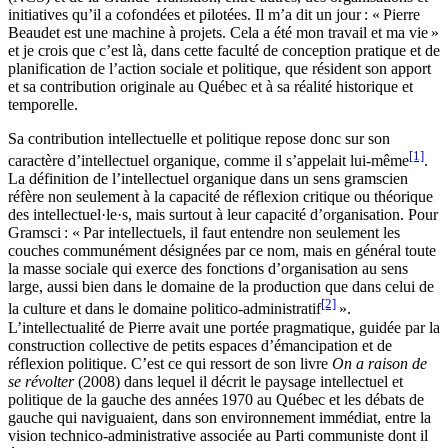
initiatives qu’il a cofondées et pilotées. Il m’a dit un jour : « Pierre
Beaudet est une machine à projets. Cela a été mon travail et ma vie »
et je crois que c’est là, dans cette faculté de conception pratique et de
planification de l’action sociale et politique, que résident son apport
et sa contribution originale au Québec et à sa réalité historique et
temporelle.
Sa contribution intellectuelle et politique repose donc sur son
[1]
caractère d’intellectuel organique, comme il s’appelait lui-même
.
La définition de l’intellectuel organique dans un sens gramscien
réfère non seulement à la capacité de réflexion critique ou théorique
des intellectuel·le·s, mais surtout à leur capacité d’organisation. Pour
Gramsci : « Par intellectuels, il faut entendre non seulement les
couches communément désignées par ce nom, mais en général toute
la masse sociale qui exerce des fonctions d’organisation au sens
large, aussi bien dans le domaine de la production que dans celui de
[2]
la culture et dans le domaine politico-administratif
».
L’intellectualité de Pierre avait une portée pragmatique, guidée par la
construction collective de petits espaces d’émancipation et de
réflexion politique. C’est ce qui ressort de son livre
On a raison de
se révolter
(2008) dans lequel il décrit le paysage intellectuel et
politique de la gauche des années 1970 au Québec et les débats de
gauche qui naviguaient, dans son environnement immédiat, entre la
vision technico-administrative associée au Parti communiste dont il