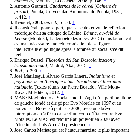
années 70,
Montréal, Écosociété, 2008, p. 146.
↑
Antonio Gramsci,
Cuadernos de la cárcel
(
Cahiers de
prison
), Puebla, Universidad Autónoma de Puebla, 1981,
p. 412.
↑
Beaudet, 2008,
op. cit.,
p 153.
↑
Il considérait, pour sa part, que sa seule œuvre de réflexion
théorique était sa critique de Lénine,
Lénine, au-delà de
Lénine
(Montréal, La tempête des idées, 2015) dans laquelle il
estimait nécessaire une réinterprétation de sa figure
intellectuelle et politique après la tombée du socialisme dit
réel.
↑
Enrique Dussel,
Filosofías del Sur. Descolonización y
transmodernidad,
Madrid, Akal, 2015.
↑
Ibid
., p. 290.
↑
José Mariátegui, Álvaro García Linera,
Indianisme et
paysannerie en Amérique latine. Socialisme et libération
nationale
, Textes réunis par Pierre Beaudet, Ville Mont-
Royal, M Éditeur, 2012.
↑
MAS : Movimiento al Socialismo. Il s’agit d’un parti politique
de gauche fondé et dirigé par Evo Morales en 1997 et au
pouvoir en Bolivie à partir de 2006, avec une brève
interruption en 2019 à cause d’un coup d’État contre Evo
Morales. Le MAS est retourné au pouvoir en 2020 avec
l’élection de Luis Arce à la présidence.
↑
Jose Carlos Mariategui est l’auteur marxiste le plus important