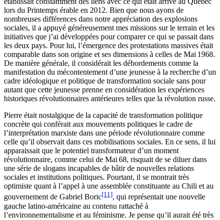
établissait constamment des liens avec ce qui était arrivé au Québec
lors du Printemps érable en 2012. Bien que nous ayons de
nombreuses différences dans notre appréciation des explosions
sociales, il a appuyé généreusement mes missions sur le terrain et les
initiatives que j’ai développées pour comparer ce qui se passait dans
les deux pays. Pour lui, l’émergence des protestations massives était
comparable dans son origine et ses dimensions à celles de Mai 1968.
De manière générale, il considérait les débordements comme la
manifestation du mécontentement d’une jeunesse à la recherche d’un
cadre idéologique et politique de transformation sociale sans pour
autant que cette jeunesse prenne en considération les expériences
historiques révolutionnaires antérieures telles que la révolution russe.
Pierre était nostalgique de la capacité de transformation politique
concrète qui conférait aux mouvements politiques le cadre de
l’interprétation marxiste dans une période révolutionnaire comme
celle qu’il observait dans ces mobilisations sociales. En ce sens, il lui
apparaissait que le potentiel transformateur d’un moment
révolutionnaire, comme celui de Mai 68, risquait de se diluer dans
une série de slogans incapables de bâtir de nouvelles relations
sociales et institutions politiques. Pourtant, il se montrait très
optimiste quant à l’appel à une assemblée constituante au Chili et au
[11]
gouvernement de Gabriel Boric
, qui représentait une nouvelle
gauche latino-américaine au contenu rattaché à
l’environnementalisme et au féminisme. Je pense qu’il aurait été très