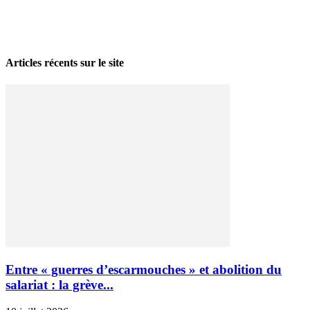
La grève politique et sociale – No 35, printemps 2026
28 avril 2026
Articles récents sur le site
Entre « guerres d’escarmouches » et abolition du
salariat : la grève...