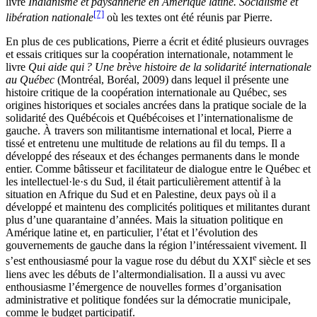
livre
Indianisme et paysannerie en Amérique latine. Socialisme et
[7]
libération nationale
où les textes ont été réunis par Pierre.
En plus de ces publications, Pierre a écrit et édité plusieurs ouvrages
et essais critiques sur la coopération internationale, notamment le
livre
Qui aide qui ? Une brève histoire de la solidarité internationale
au Québec
(Montréal, Boréal, 2009) dans lequel il présente une
histoire critique de la coopération internationale au Québec, ses
origines historiques et sociales ancrées dans la pratique sociale de la
solidarité des Québécois et Québécoises et l’internationalisme de
gauche. À travers son militantisme international et local, Pierre a
tissé et entretenu une multitude de relations au fil du temps. Il a
développé des réseaux et des échanges permanents dans le monde
entier. Comme bâtisseur et facilitateur de dialogue entre le Québec et
les intellectuel·le·s du Sud, il était particulièrement attentif à la
situation en Afrique du Sud et en Palestine, deux pays où il a
développé et maintenu des complicités politiques et militantes durant
plus d’une quarantaine d’années. Mais la situation politique en
Amérique latine et, en particulier, l’état et l’évolution des
gouvernements de gauche dans la région l’intéressaient vivement. Il
e
s’est enthousiasmé pour la vague rose du début du XXI
siècle et ses
liens avec les débuts de l’altermondialisation. Il a aussi vu avec
enthousiasme l’émergence de nouvelles formes d’organisation
administrative et politique fondées sur la démocratie municipale,
comme le budget participatif.