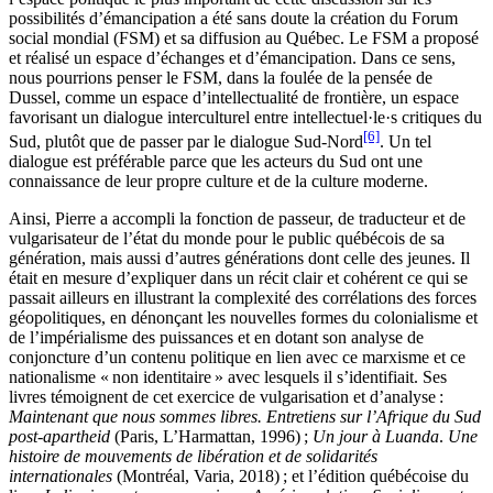
possibilités d’émancipation a été sans doute la création du Forum
social mondial (FSM) et sa diffusion au Québec. Le FSM a proposé
et réalisé un espace d’échanges et d’émancipation. Dans ce sens,
nous pourrions penser le FSM, dans la foulée de la pensée de
Dussel, comme un espace d’intellectualité de frontière, un espace
favorisant un dialogue interculturel entre intellectuel·le·s critiques du
[6]
Sud, plutôt que de passer par le dialogue Sud-Nord
. Un tel
dialogue est préférable parce que les acteurs du Sud ont une
connaissance de leur propre culture et de la culture moderne.
Ainsi, Pierre a accompli la fonction de passeur, de traducteur et de
vulgarisateur de l’état du monde pour le public québécois de sa
génération, mais aussi d’autres générations dont celle des jeunes. Il
était en mesure d’expliquer dans un récit clair et cohérent ce qui se
passait ailleurs en illustrant la complexité des corrélations des forces
géopolitiques, en dénonçant les nouvelles formes du colonialisme et
de l’impérialisme des puissances et en dotant son analyse de
conjoncture d’un contenu politique en lien avec ce marxisme et ce
nationalisme « non identitaire » avec lesquels il s’identifiait. Ses
livres témoignent de cet exercice de vulgarisation et d’analyse :
Maintenant que nous sommes libres. Entretiens sur l’Afrique du Sud
post-apartheid
(Paris, L’Harmattan, 1996) ;
Un jour à Luanda
.
Une
histoire de mouvements de libération et de solidarités
internationales
(Montréal, Varia, 2018) ; et l’édition québécoise du