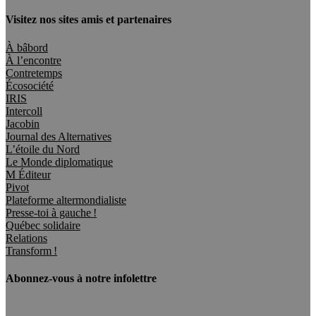
Visitez nos sites amis et partenaires
À bâbord
À l’encontre
Contretemps
Écosociété
IRIS
Intercoll
Jacobin
Journal des Alternatives
L’étoile du Nord
Le Monde diplomatique
M Éditeur
Pivot
Plateforme altermondialiste
Presse-toi à gauche !
Québec solidaire
Relations
Transform !
Abonnez-vous à notre infolettre