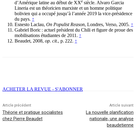
e
d’Amérique latine au début de XX
siècle. Alvaro Garcia
Lineria est un théoricien marxiste et un homme politique
bolivien qui a occupé jusqu’à l’année 2019 la vice-présidence
du pays.
↑
Esnesto Laclau,
On Populist Reason
, Londres, Verso, 2005.
↑
Gabriel Boric : actuel président du Chili et figure de proue des
mobilisations étudiantes de 2011.
↑
Beaudet, 2008,
op. cit
., p. 222.
↑
Facebook
X
Email
Imprimer
ACHETER LA REVUE - S'ABONNER
Article précédent
Article suivant
Théorie et pratique socialistes
La nouvelle planification
chez Pierre Beaudet
nationale, une analyse
beaudetienne