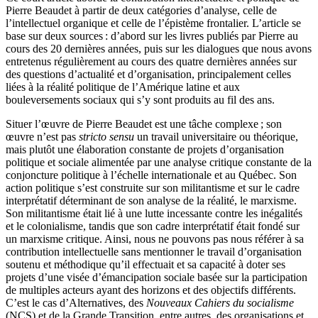
Pierre Beaudet à partir de deux catégories d’analyse, celle de
l’intellectuel organique et celle de l’épistème frontalier. L’article se
base sur deux sources : d’abord sur les livres publiés par Pierre au
cours des 20 dernières années, puis sur les dialogues que nous avons
entretenus régulièrement au cours des quatre dernières années sur
des questions d’actualité et d’organisation, principalement celles
liées à la réalité politique de l’Amérique latine et aux
bouleversements sociaux qui s’y sont produits au fil des ans.
Situer l’œuvre de Pierre Beaudet est une tâche complexe ; son
œuvre n’est pas
stricto sensu
un travail universitaire ou théorique,
mais plutôt une élaboration constante de projets d’organisation
politique et sociale alimentée par une analyse critique constante de la
conjoncture politique à l’échelle internationale et au Québec. Son
action politique s’est construite sur son militantisme et sur le cadre
interprétatif déterminant de son analyse de la réalité, le marxisme.
Son militantisme était lié à une lutte incessante contre les inégalités
et le colonialisme, tandis que son cadre interprétatif était fondé sur
un marxisme critique. Ainsi, nous ne pouvons pas nous référer à sa
contribution intellectuelle sans mentionner le travail d’organisation
soutenu et méthodique qu’il effectuait et sa capacité à doter ses
projets d’une visée d’émancipation sociale basée sur la participation
de multiples acteurs ayant des horizons et des objectifs différents.
C’est le cas d’Alternatives, des
Nouveaux Cahiers du socialisme
(NCS) et de la Grande Transition, entre autres, des organisations et