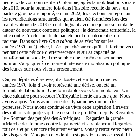
heureux de voir comment en Colombie, après la mobilisation sociale
de 2019, pour la première fois dans l’histoire récente du pays, un
parti de gauche a remporté, en juin 2022, les élections en reprenant
les revendications structurelles qui avaient été formulées lors des
manifestations de 2019 et en dialoguant avec une jeunesse militante
autour de nouveaux contenus politiques : la démocratie territoriale, la
lutte contre l’exclusion, le démantèlement du patriarcat et du
racisme. Dans son livre
On a raison de se révolter
sur les
années 1970 au Québec, il s’est penché sur ce qu’il a lui-même vécu
pendant cette période d’effervescence et sur sa capacité de
transformation sociale, il me semble que le même raisonnement
pourrait s’appliquer à ce moment intense de mobilisation politique
des jeunes que nous vivons présentement.
Car, en dépit des épreuves, il subsiste cette intuition que les
années 1970, loin d’avoir représenté une dérive, ont été un
formidable laboratoire. Une formidable école. Un incubateur. Un
choc salutaire pour secouer l’effroyable inertie du
statu quo
. Nous
avons appris. Nous avons créé des dynamiques qui ont été
porteuses. Nous avons continué de vivre cette aspiration à travers
des millions de projets qui ne cessent de proliférer depuis. Regardez
le « Sommet des peuples des Amériques ». Regardez la grande
« Marche des femmes contre la pauvreté et la violence ». Regardez
tout cela et plus encore très attentivement. Vous y retrouverez plein
de visages de l’époque, ceux dont il est question dans cet essai. Et