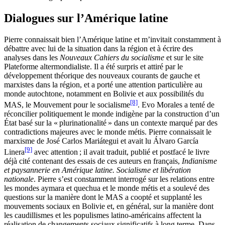
Dialogues sur l’Amérique latine
Pierre connaissait bien l’Amérique latine et m’invitait constamment à
débattre avec lui de la situation dans la région et à écrire des
analyses dans les
Nouveaux Cahiers du socialisme
et sur le site
Plateforme altermondialiste. Il a été surpris et attiré par le
développement théorique des nouveaux courants de gauche et
marxistes dans la région, et a porté une attention particulière au
monde autochtone, notamment en Bolivie et aux possibilités du
[8]
MAS, le Mouvement pour le socialisme
. Evo Morales a tenté de
réconcilier politiquement le monde indigène par la construction d’un
État basé sur la « plurinationalité » dans un contexte marqué par des
contradictions majeures avec le monde métis. Pierre connaissait le
marxisme de José Carlos Mariátegui et avait lu Álvaro García
[9]
Linera
avec attention ; il avait traduit, publié et postfacé le livre
déjà cité contenant des essais de ces auteurs en français,
Indianisme
et paysannerie en Amérique latine. Socialisme et libération
nationale
. Pierre s’est constamment interrogé sur les relations entre
les mondes aymara et quechua et le monde métis et a soulevé des
questions sur la manière dont le MAS a coopté et supplanté les
mouvements sociaux en Bolivie et, en général, sur la manière dont
les caudillismes et les populismes latino-américains affectent la
réalisation de changements sociaux significatifs à long terme. Dans