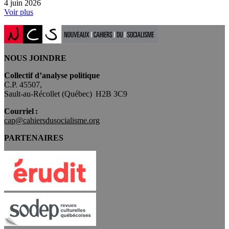
4 juin 2026
Voir plus
NOUS JOINDRE
Collectif d’analyse politique
C.P. 45507,
Sault-au-Récollet (Québec) H2B 3C9
Courriel :
cap@cahiersdusocialisme.org
PARTENAIRES