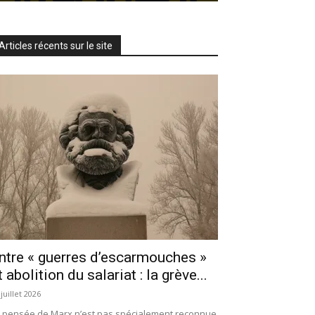
Articles récents sur le site
ntre « guerres d’escarmouches »
t abolition du salariat : la grève...
 juillet 2026
 pensée de Marx n’est pas spécialement reconnue