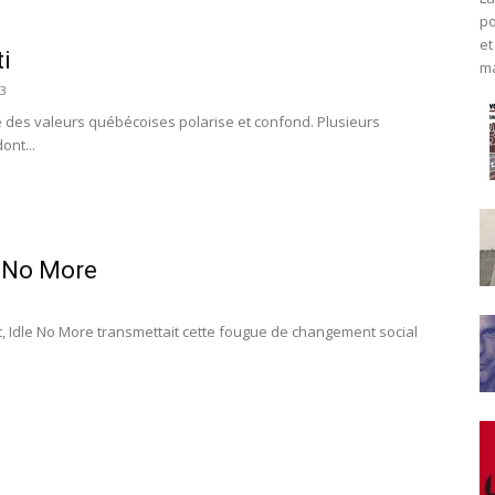
po
et
ti
ma
3
te des valeurs québécoises polarise et confond. Plusieurs
ont...
e No More
, Idle No More transmettait cette fougue de changement social