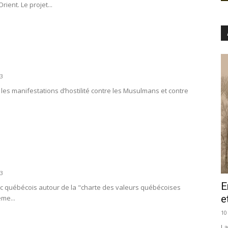
ent. Le projet...
3
es manifestations d’hostilité contre les Musulmans et contre
3
E
lic québécois autour de la "charte des valeurs québécoises
e
me...
10
La