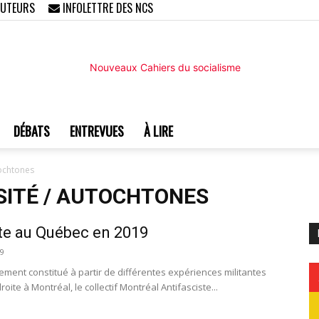
AUTEURS
INFOLETTRE DES NCS
DÉBATS
ENTREVUES
À LIRE
Nouveaux
tochtones
SITÉ / AUTOCHTONES
ite au Québec en 2019
Cahiers
9
ment constitué à partir de différentes expériences militantes
ite à Montréal, le collectif Montréal Antifasciste...