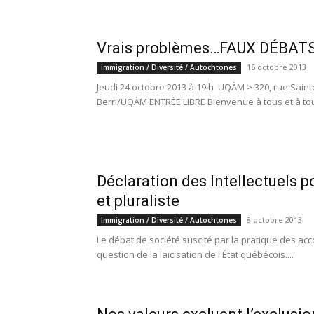
Vrais problèmes…FAUX DÉBATS
16 octobre 2013
Immigration / Diversité / Autochtones
Jeudi 24 octobre 2013 à 19 h UQÀM > 320, rue Saint
Berri/UQÀM ENTRÉE LIBRE Bienvenue à tous et à tou
Déclaration des Intellectuels p
et pluraliste
8 octobre 2013
Immigration / Diversité / Autochtones
Le débat de société suscité par la pratique des a
question de la laïcisation de l'État québécois....