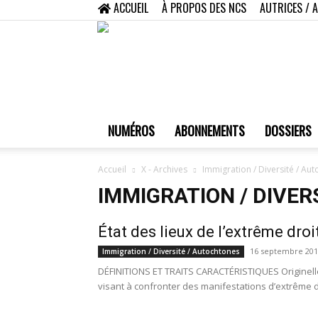
ACCUEIL
À PROPOS DES NCS
AUTRICES / 
NUMÉROS
ABONNEMENTS
DOSSIERS
Accueil
X - Archives
Immigration / Diversité / Au
IMMIGRATION / DIVER
État des lieux de l’extrême dro
16 septembre 201
Immigration / Diversité / Autochtones
DÉFINITIONS ET TRAITS CARACTÉRISTIQUES Originelle
visant à confronter des manifestations d’extrême dro