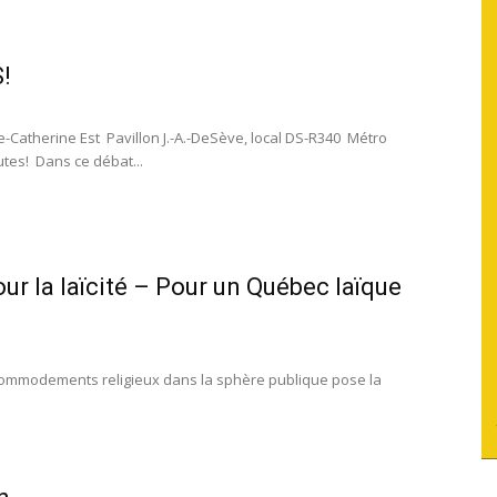
du
!
e-Catherine Est Pavillon J.-A.-DeSève, local DS-R340 Métro
tes! Dans ce débat...
socialisme
our la laïcité – Pour un Québec laïque
ccommodements religieux dans la sphère publique pose la