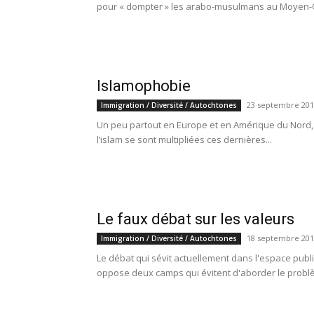
pour « dompter » les arabo-musulmans au Moyen-Ori
Islamophobie
23 septembre 201
Immigration / Diversité / Autochtones
Un peu partout en Europe et en Amérique du Nord, l
l’islam se sont multipliées ces dernières...
Le faux débat sur les valeurs
18 septembre 201
Immigration / Diversité / Autochtones
Le débat qui sévit actuellement dans l'espace pub
oppose deux camps qui évitent d'aborder le problè