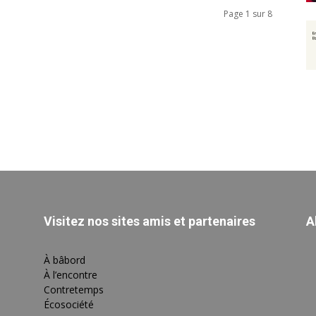
Page 1 sur 8
Visitez nos sites amis et partenaires
A
À bâbord
À l’encontre
Contretemps
Écosociété