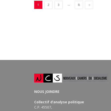
...
1
2
3
8
NOUS JOINDRE
Collectif d’analyse politique
C.P. 45507,