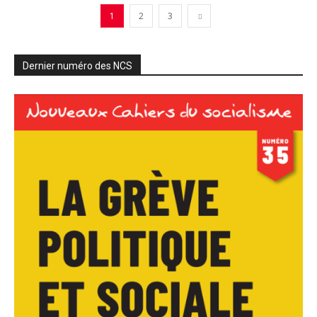
1
2
3
Dernier numéro des NCS