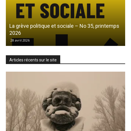
La grève politique et sociale – No 35, printemps
L
2026
28 avril 2026
Articles récents sur le site