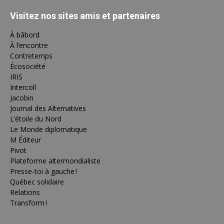
Visitez nos sites amis et partenaires
À bâbord
À l’encontre
Contretemps
Écosociété
IRIS
Intercoll
Jacobin
Journal des Alternatives
L’étoile du Nord
Le Monde diplomatique
M Éditeur
Pivot
Plateforme altermondialiste
Presse-toi à gauche !
Québec solidaire
Relations
Transform !