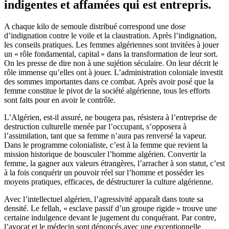
indigentes et affamées qui est entrepris.
A chaque kilo de semoule distribué correspond une dose
d’indignation contre le voile et la claustration. Après l’indignation,
les conseils pratiques. Les femmes algériennes sont invitées à jouer
un « rôle fondamental, capital » dans la transformation de leur sort.
On les presse de dire non à une sujétion séculaire. On leur décrit le
rôle immense qu’elles ont à jouer. L’administration coloniale investit
des sommes importantes dans ce combat. Après avoir posé que la
femme constitue le pivot de la société algérienne, tous les efforts
sont faits pour en avoir le contrôle.
L’Algérien, est-il assuré, ne bougera pas, résistera à l’entreprise de
destruction culturelle menée par l’occupant, s’opposera à
l’assimilation, tant que sa femme n’aura pas renversé la vapeur.
Dans le programme colonialiste, c’est à la femme que revient la
mission historique de bousculer l’homme algérien. Convertir la
femme, la gagner aux valeurs étrangères, l’arracher à son statut, c’est
à la fois conquérir un pouvoir réel sur l’homme et posséder les
moyens pratiques, efficaces, de déstructurer la culture algérienne.
Avec l’intellectuel algérien, l’agressivité apparaît dans toute sa
densité. Le fellah, « esclave passif d’un groupe rigide » trouve une
certaine indulgence devant le jugement du conquérant. Par contre,
l’avocat et le médecin sont dénoncés avec une exceptionnelle