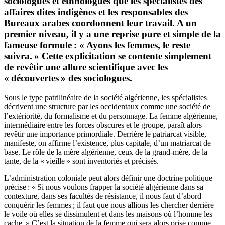
sociologues et ethnologues que les spécialistes des
affaires dites indigènes et les responsables des
Bureaux arabes coordonnent leur travail. A un
premier niveau, il y a une reprise pure et simple de la
fameuse formule : « Ayons les femmes, le reste
suivra. » Cette explicitation se contente simplement
de revêtir une allure scientifique avec les
« découvertes » des sociologues.
Sous le type patrilinéaire de la société algérienne, les spécialistes
décrivent une structure par les occidentaux comme une société de
l’extériorité, du formalisme et du personnage. La femme algérienne,
intermédiaire entre les forces obscures et le groupe, paraît alors
revêtir une importance primordiale. Derrière le patriarcat visible,
manifeste, on affirme l’existence, plus capitale, d’un matriarcat de
base. Le rôle de la mère algérienne, ceux de la grand-mère, de la
tante, de la « vieille » sont inventoriés et précisés.
L’administration coloniale peut alors définir une doctrine politique
précise : « Si nous voulons frapper la société algérienne dans sa
contexture, dans ses facultés de résistance, il nous faut d’abord
conquérir les femmes ; il faut que nous allions les chercher derrière
le voile où elles se dissimulent et dans les maisons où l’homme les
cache. » C’est la situation de la femme qui sera alors prise comme