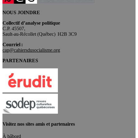
NOUS JOINDRE
Collectif d’analyse politique
C.P. 45507,
Sault-au-Récollet (Québec) H2B 3C9
Courriel :
cap@cahiersdusocialisme.org
PARTENAIRES
Visitez nos sites amis et partenaires
À bâbord