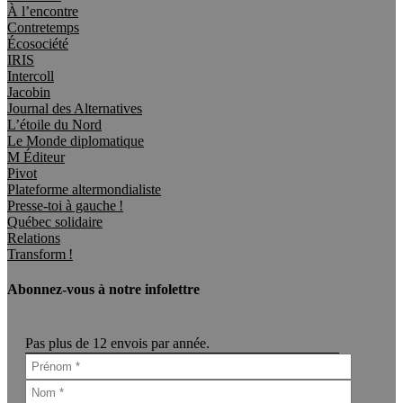
À l’encontre
Contretemps
Écosociété
IRIS
Intercoll
Jacobin
Journal des Alternatives
L’étoile du Nord
Le Monde diplomatique
M Éditeur
Pivot
Plateforme altermondialiste
Presse-toi à gauche !
Québec solidaire
Relations
Transform !
Abonnez-vous à notre infolettre
Pas plus de 12 envois par année.