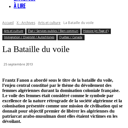
À LIRE
Accueil
X - Archives
Arts et culture
La Bataille du voile
Arts et culture
État / Services publics / Bien commun
Histoire (et Page d')
Immigration / Diversité / Autochtones
Québec / Canada
La Bataille du voile
25 septembre 2013
Frantz Fanon a abordé sous le titre de la bataille du voile,
l’enjeu central constitué par le thème du dévoilement des
femmes algériennes durant la domination coloniale française.
Le voile des femmes était considéré comme le symbole par
excellence de la nature rétrograde de la société algérienne et la
colonisation présentée comme une mission de civilisation qui se
donnait pour objectif premier de libérer les algériennes du
patriarcat arabo-musulman dont elles étaient victimes en les
dévoilant.