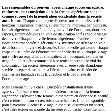
Les responsables du pouvoir, après chaque succès enregistré,
renforcent leur conviction dans la femme algérienne conçue
comme support de la pénétration occidentale dans la société
autochtone.
Chaque voile rejeté découvre aux colonialistes des
horizons jusqu’alors interdits, et leur montre, morceau par morceau,
la chair algérienne mise à nu. L’agressivité de l’occupant, donc ses
espoirs, sortent décuplés en voie de dislocation après chaque visage
découvert. Chaque nouvelle femme algérienne dévoilée annonce à
l’occupant une société algérienne aux systèmes de défense en voie
de dislocation, ouverte et défoncée. Chaque voile qui tombe, chaque
corps qui se libère de l’étreinte traditionnelle du haïk, chaque visage
qui s’offre au regard hardi et impatient de l’occupant, exprime en
négatif que l’Algérie commence à se renier et accepte le viol du
colonisateur. La société algérienne avec chaque voile abandonné
semble accepter de se mettre à l’école du maître et décider de
changer ses habitudes sous la direction et le patronage de
l’occupant.images.
Mais également il y a chez l’Européen cristallisation d’une
agressivité, mise en tension d’une violence en face de la femme
algérienne. Dévoiler cette femme, c’est mettre en évidence la beauté,
c’est mettre à nu son secret, briser sa résistance, la faire disponible
pour l’aventure. Cacher le visage, c’est aussi dissimuler un secret,
c’est faire exister un monde du mystère et du caché. Confusément,