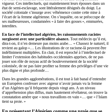
vigueur. Ces intellectuels, qui maintiennent leurs épouses dans un
état de semi-esclavage, sont littéralement désignés du doigt. La
société coloniale s’insurge avec véhémence contre cette mise à
l’écart de la femme algérienne. On s’inquiète, on se préoccupe de
ses malheureuses, condamnées « à faire des gosses », emmurées,
interdites.
En face de l’intellectuel algérien, les raisonnements racistes
surgissent avec une particulière aisance.
Tout médecin qu’il est,
dira-t-on, il n’en demeure pas moins arabe… « Chassez le naturel, il
revient au galop »… Les illustrations de ce racisme-là peuvent être
indéfiniment multipliées. En clair, il est reproché à l’intellectuel de
limiter l’extension des habitudes occidentales apprises, de ne pas
jouer son rôle de noyau actif de bouleversement de la société
colonisée, de ne pas faire profiter sa femme des privilèges d’une vie
plus digne et plus profonde…
Dans les grandes agglomérations, il est tout à fait banal d’entendre
un Européen confesser avec aigreur n’avoir jamais vu la femme
d’un Algérien qu’il fréquente depuis vingt ans. A un niveau
d’appréhension plus diffus, mais hautement révélateur, on trouve la
constatation amère que « nous travaillons en vain »… que « l’Islam
tient sa proie. »
En présentant l’Algérien comme une proie que se