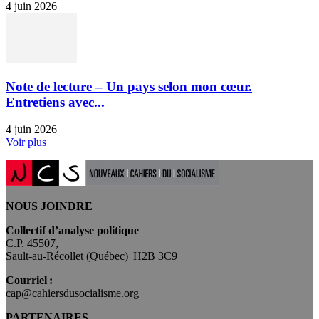
4 juin 2026
Note de lecture – Un pays selon mon cœur.
Entretiens avec...
4 juin 2026
Voir plus
NOUS JOINDRE
Collectif d’analyse politique
C.P. 45507,
Sault-au-Récollet (Québec) H2B 3C9
Courriel :
cap@cahiersdusocialisme.org
PARTENAIRES