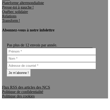
Plateforme altermondialiste
Presse-toi à gauche !
Québec solidaire
Relations
Transform !
Abonnez-vous à notre infolettre
Pas plus de 12 envois par année.
Flux RSS des articles des NCS
Politique de confidentialité
Politique des cookies