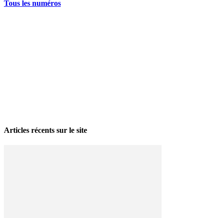
Tous les numéros
La grève politique et sociale – No 35, printemps 2026
28 avril 2026
Articles récents sur le site