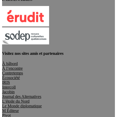
Visitez nos sites amis et partenaires
À bâbord
À l’encontre
Contretemps
Écosociété
IRIS
Intercoll
Jacobin
Journal des Alternatives
L’étoile du Nord
Le Monde diplomatique
M Éditeur
Pivot