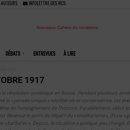
/ AUTEURS
INFOLETTRE DES NCS
DÉBATS
ENTREVUES
À LIRE
Nouveaux
tobre 1917
TOBRE 1917
 la révolution soviétique en Russie. Pendant plusieurs an
né la « pensée unique » néolibérale et conservatrice, cet 
Cahiers
même de l’enseignement de l’histoire. Parallèlement, selon les
st devenue le point de départ du « totalitarisme », d‘une « gu
es « barbares ». Depuis, la situation a quelque peu changé. 