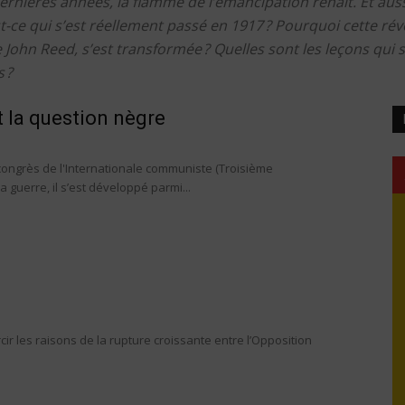
ières années, la flamme de l’émancipation renaît. Et aussi
t-ce qui s’est réellement passé en 1917 ? Pourquoi cette révo
du
John Reed, s’est transformée ? Quelles sont les leçons qui s
 ?
 la question nègre
socialisme
 congrès de l'Internationale communiste (Troisième
guerre, il s’est développé parmi...
rcir les raisons de la rupture croissante entre l’Opposition