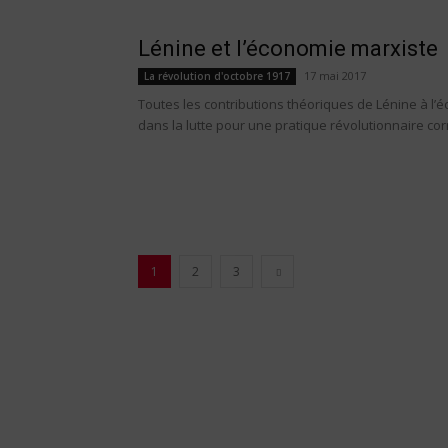
Lénine et l’économie marxiste
17 mai 2017
La révolution d'octobre 1917
Toutes les contributions théoriques de Lénine à l
dans la lutte pour une pratique révolutionnaire corre
1
2
3