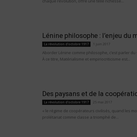
chaque révolution, offre une telle richesse...
Lénine philosophe : l’enjeu du 
1 juin 2017
La révolution d'octobre 1917
Aborder Lénine comme philosophe, c’est parler du st
À ce titre, Matérialisme et empiriocriticisme est...
Des paysans et de la coopérati
25 mai 2017
La révolution d'octobre 1917
« le régime de coopérateurs civilisés, quand les m
prolétariat comme classe a triomphé de...