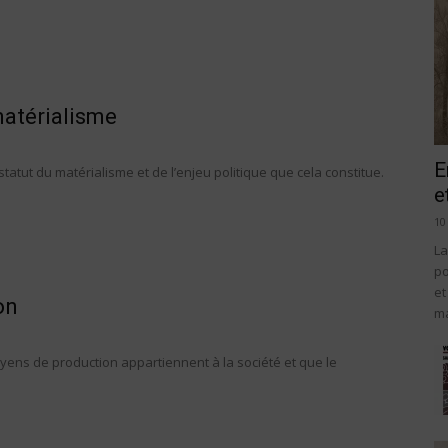
matérialisme
E
atut du matérialisme et de l’enjeu politique que cela constitue.
e
10
La
po
et
on
ma
oyens de production appartiennent à la société et que le