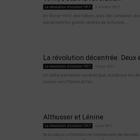
5 octobre 2017
La révolution d'octobre 1917
En février 1917, des milliers, puis des centaines de m
paralysent les grands centres de la Russie....
La révolution décentrée. Deux 
14 juin 2017
La révolution d'octobre 1917
Un cliché persistant voudrait que, acculé par les d
tourné vers l’Orient et l’ait...
Althusser et Lénine
6 juin 2017
La révolution d'octobre 1917
Ni la nature ni l’histoire ne connaissent de miracl