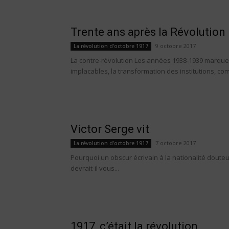
Trente ans après la Révolution
9 octobre 2017
La révolution d'octobre 1917
La contre-révolution Les années 1938-1939 marquen
implacables, la transformation des institutions, com
Victor Serge vit
7 octobre 2017
La révolution d'octobre 1917
Pourquoi un obscur écrivain à la nationalité douteus
devrait-il vous...
1917, c’était la révolution