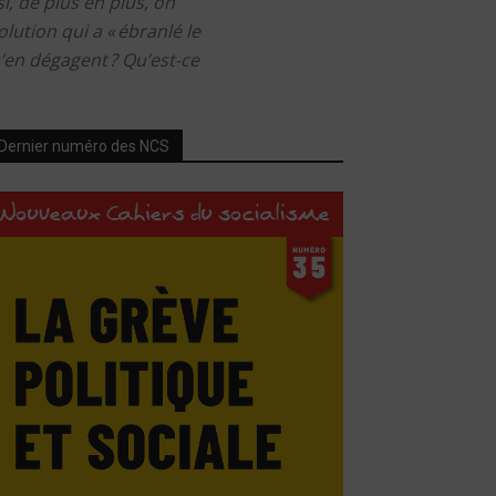
, de plus en plus, on
lution qui a « ébranlé le
’en dégagent ? Qu’est-ce
Dernier numéro des NCS