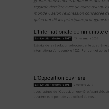
grands mouvements populaires des 15 dern
regarde derrière avec un autre œil : qu’es
monde », selon l’expression consacrée de 
qu’en ont dit les principaux protagonistes
L’Internationale communiste et
13 novembre 2020
La révolution d'octobre 1917
Extraits de la résolution adoptée par le quatrième
Internationale), novembre 1922 Pendant et après la 
L’Opposition ouvrière
9 octobre 2017
La révolution d'octobre 1917
I. Les racines de l’Opposition ouvrière Avant d’éclai
ouvrière et le point de vue officiel de nos...