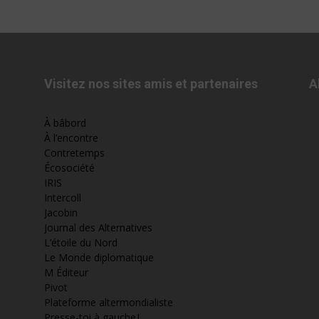
Visitez nos sites amis et partenaires
A
À bâbord
À l’encontre
Contretemps
Écosociété
IRIS
Intercoll
Jacobin
Journal des Alternatives
L’étoile du Nord
Le Monde diplomatique
M Éditeur
Pivot
Plateforme altermondialiste
Presse-toi à gauche !