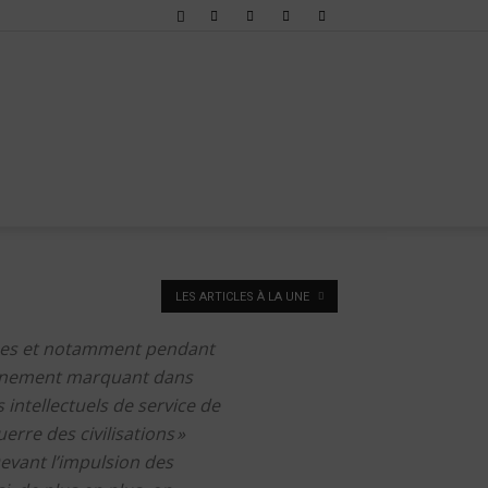
LES ARTICLES À LA UNE
nées et notamment pendant
évènement marquant dans
 intellectuels de service de
erre des civilisations »
Devant l’impulsion des