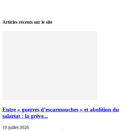
La grève politique et sociale – No 35, printemps 2026
28 avril 2026
Articles récents sur le site
Entre « guerres d’escarmouches » et abolition du
salariat : la grève...
10 juillet 2026