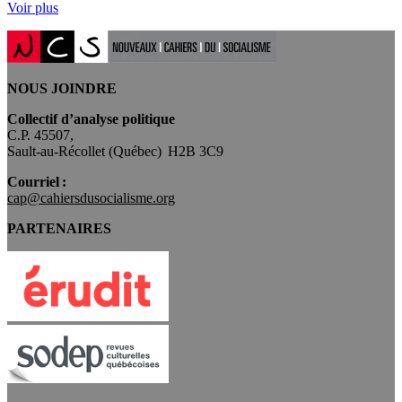
Voir plus
NOUS JOINDRE
Collectif d’analyse politique
C.P. 45507,
Sault-au-Récollet (Québec) H2B 3C9
Courriel :
cap@cahiersdusocialisme.org
PARTENAIRES