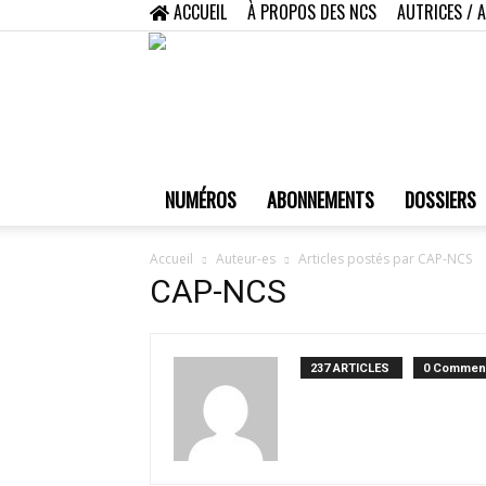
ACCUEIL
À PROPOS DES NCS
AUTRICES / 
NUMÉROS
ABONNEMENTS
DOSSIERS
Accueil
Auteur-es
Articles postés par CAP-NCS
CAP-NCS
237 ARTICLES
0 Comment