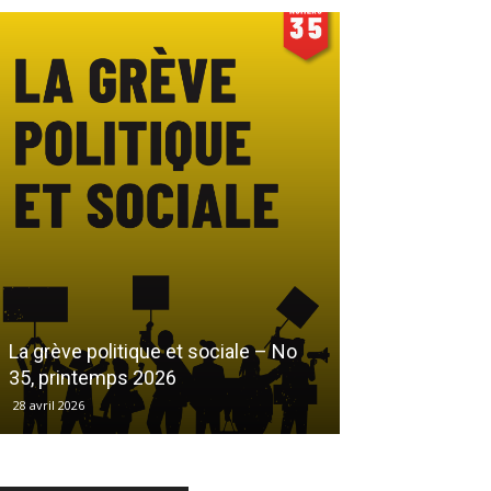
Le droit au log
La grève politique et sociale – No
démarchandisa
35, printemps 2026
automne 2025
28 avril 2026
17 décembre 2025