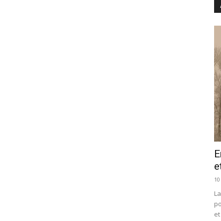
E
e
10
La
po
et