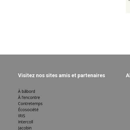
Visitez nos sites amis et partenaires
A
À bâbord
À l’encontre
Contretemps
Écosociété
IRIS
Intercoll
Jacobin