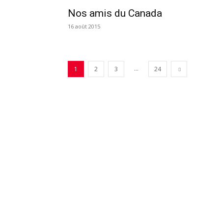
Nos amis du Canada
16 août 2015
...
1
2
3
24