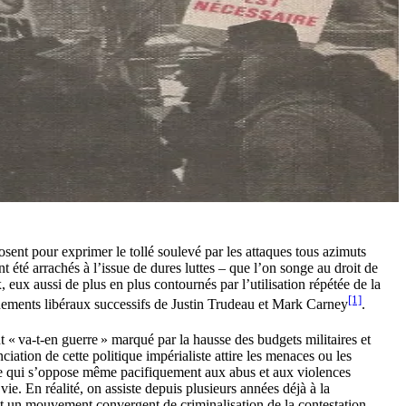
sent pour exprimer le tollé soulevé par les attaques tous azimuts
nt été arrachés à l’issue de dures luttes – que l’on songe au droit de
x, eux aussi de plus en plus contournés par l’utilisation répétée de la
[1]
ernements libéraux successifs de Justin Trudeau et Mark Carney
.
 « va-t-en guerre » marqué par la hausse des budgets militaires et
tion de cette politique impérialiste attire les menaces ou les
nne qui s’oppose même pacifiquement aux abus et aux violences
ie. En réalité, on assiste depuis plusieurs années déjà à la
st un mouvement convergent de criminalisation de la contestation