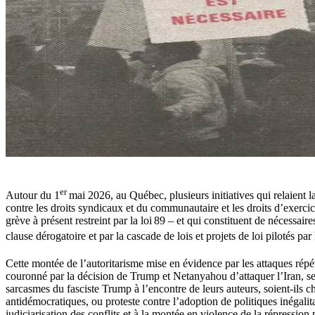
er
Autour du 1
mai 2026, au Québec, plusieurs initiatives qui relaient 
contre les droits syndicaux et du communautaire et les droits d’exercice
grève à présent restreint par la loi 89 – et qui constituent de nécessair
clause dérogatoire et par la cascade de lois et projets de loi pilotés
Cette montée de l’autoritarisme mise en évidence par les attaques répét
couronné par la décision de Trump et Netanyahou d’attaquer l’Iran, sem
sarcasmes du fasciste Trump à l’encontre de leurs auteurs, soient-ils
antidémocratiques, ou proteste contre l’adoption de politiques inégalita
judiciarisation des conflits et à la montée en violence de la répress