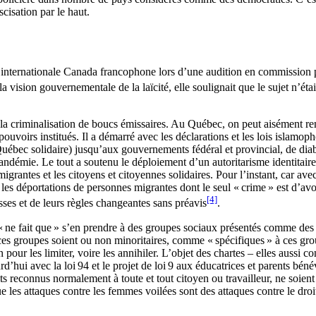
cisation par le haut.
internationale Canada francophone lors d’une audition en commission parl
 vision gouvernementale de la laïcité, elle soulignait que le sujet n’était
la criminalisation de boucs émissaires. Au Québec, on peut aisément rend
ouvoirs institués. Il a démarré avec les déclarations et les lois islamop
Québec solidaire) jusqu’aux gouvernements fédéral et provincial, de di
ndémie. Le tout a soutenu le déploiement d’un autoritarisme identitaire 
rantes et les citoyens et citoyennes solidaires. Pour l’instant, car avec
 et les déportations de personnes migrantes dont le seul « crime » est d’avo
[4]
sses et de leurs règles changeantes sans préavis
.
 « ne fait que » s’en prendre à des groupes sociaux présentés comme des
es groupes soient ou non minoritaires, comme « spécifiques » à ces groupe
pour les limiter, voire les annihiler. L’objet des chartes – elles aussi co
rd’hui avec la loi 94 et le projet de loi 9 aux éducatrices et parents bén
ts reconnus normalement à toute et tout citoyen ou travailleur, ne soient
 les attaques contre les femmes voilées sont des attaques contre le droi