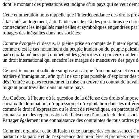
dont le montant des prestations est indigne d’un pays qui se veut dém
Cette énumération nous rappelle que l’interdépendance des droits provie
à la santé, au logement, à de l’aide sociale et à des prestations de ch
contrecarrent les inégalités matérielles et symboliques engendrées par l
rouages des inégalités dans nos sociétés.
Comme évoquée ci-dessus, la pleine prise en compte de l’interdépendan
comme c’est le cas notamment du peuple iranien ou du peuple palestinien
par ceux-là mêmes qui commettent les génocides ou par ceux qui leur 
un droit international qui encadre les marges de manœuvre des pays do
Ce positionnement solidaire suppose aussi que l’on connaisse et reconna
matière d’immigration, afin qu’il ne soit plus possible d’exploiter des
dès l’entrée au pays recruteur et la mise en œuvre du contrat de travail
migrant pour travailler dans un autre pays.
Au Québec, à l’heure où la question de la défense des droits s’impos
sociaux de domination, d’oppression et d’exploitation dans les différe
comme le droit d’expression ou le droit de revendiquer, en parcours d’
connaissance des répercussions de l’absence d’un socle de droits sociau
Partager également une connaissance des contraintes de tous ordres pe
Comment organiser cette diffusion et ce partage des connaissances à mê
partant de la parole et de l’expérience des premières et premiers concer