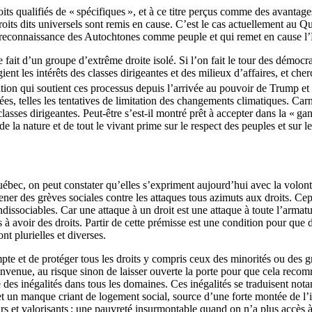
ts qualifiés de « spécifiques », et à ce titre perçus comme des avantage
roits dits universels sont remis en cause. C’est le cas actuellement au Q
a reconnaissance des Autochtones comme peuple et qui remet en cause l’É
e fait d’un groupe d’extrême droite isolé. Si l’on fait le tour des démoc
nt les intérêts des classes dirigeantes et des milieux d’affaires, et che
ation qui soutient ces processus depuis l’arrivée au pouvoir de Trump et
cutées, telles les tentatives de limitation des changements climatiques. 
 classes dirigeantes. Peut-être s’est-il montré prêt à accepter dans la «
e la nature et de tout le vivant prime sur le respect des peuples et sur 
Québec, on peut constater qu’elles s’expriment aujourd’hui avec la volonté
ner des grèves sociales contre les attaques tous azimuts aux droits. Cep
dissociables. Car une attaque à un droit est une attaque à toute l’armatu
es à avoir des droits. Partir de cette prémisse est une condition pour que 
nt plurielles et diverses.
pte et de protéger tous les droits y compris ceux des minorités ou des 
ienvenue, au risque sinon de laisser ouverte la porte pour que cela rec
des inégalités dans tous les domaines. Ces inégalités se traduisent nota
ts et un manque criant de logement social, source d’une forte montée de l’
eurs et valorisants ; une pauvreté insurmontable quand on n’a plus accès 