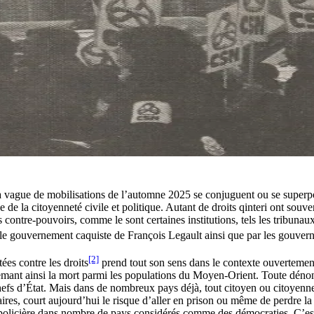
la vague de mobilisations de l’automne 2025 se conjuguent ou se superpo
 de la citoyenneté civile et politique. Autant de droits qinteri ont souve
es contre-pouvoirs, comme le sont certaines institutions, tels les tribunau
 par le gouvernement caquiste de François Legault ainsi que par les gouv
[2]
ées contre les droits
prend tout son sens dans le contexte ouvertement
ant ainsi la mort parmi les populations du Moyen-Orient. Toute dénoncia
 chefs d’État. Mais dans de nombreux pays déjà, tout citoyen ou citoye
ires, court aujourd’hui le risque d’aller en prison ou même de perdre la v
ion policière dans nombre de pays considérés comme des démocraties. C’e