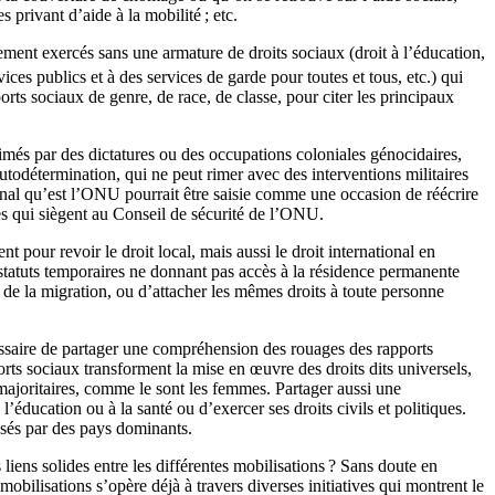
privant d’aide à la mobilité ; etc.
nement exercés sans une armature de droits sociaux (droit à l’éducation,
vices publics et à des services de garde pour toutes et tous, etc.) qui
orts sociaux de genre, de race, de classe, pour citer les principaux
més par des dictatures ou des occupations coloniales génocidaires,
autodétermination, qui ne peut rimer avec des interventions militaires
nal qu’est l’ONU pourrait être saisie comme une occasion de réécrire
es qui siègent au Conseil de sécurité de l’ONU.
pour revoir le droit local, mais aussi le droit international en
s statuts temporaires ne donnant pas accès à la résidence permanente
le de la migration, ou d’attacher les mêmes droits à toute personne
essaire de partager une compréhension des rouages des rapports
rts sociaux transforment la mise en œuvre des droits dits universels,
 majoritaires, comme le sont les femmes. Partager aussi une
éducation ou à la santé ou d’exercer ses droits civils et politiques.
osés par des pays dominants.
iens solides entre les différentes mobilisations ? Sans doute en
mobilisations s’opère déjà à travers diverses initiatives qui montrent le