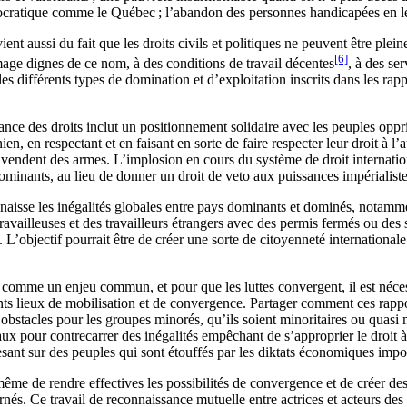
ocratique comme le Québec ; l’abandon des personnes handicapées en les 
nt aussi du fait que les droits civils et politiques ne peuvent être plei
[6]
ômage dignes de ce nom, à des conditions de travail décentes
, à des ser
es différents types de domination et d’exploitation inscrits dans les rapp
ce des droits inclut un positionnement solidaire avec les peuples oppri
, en respectant et en faisant en sorte de faire respecter leur droit à l’
vendent des armes. L’implosion en cours du système de droit internatio
minants, au lieu de donner un droit de veto aux puissances impérialist
isse les inégalités globales entre pays dominants et dominés, notamment 
 travailleuses et des travailleurs étrangers avec des permis fermés ou de
. L’objectif pourrait être de créer une sorte de citoyenneté internationa
e comme un enjeu commun, et pour que les luttes convergent, il est néc
nts lieux de mobilisation et de convergence. Partager comment ces rappo
obstacles pour les groupes minorés, qu’ils soient minoritaires ou quasi
x pour contrecarrer des inégalités empêchant de s’approprier le droit à l’
sant sur des peuples qui sont étouffés par les diktats économiques imp
me de rendre effectives les possibilités de convergence et de créer des l
nés. Ce travail de reconnaissance mutuelle entre actrices et acteurs des 