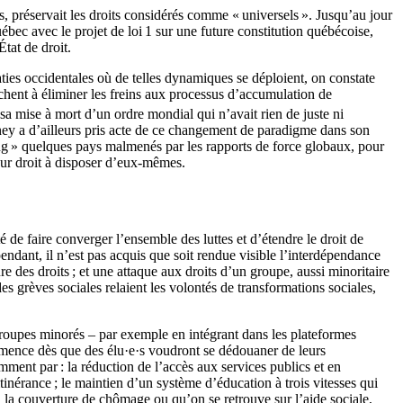
s, préservait les droits considérés comme « universels ». Jusqu’au jour
uébec avec le projet de loi 1 sur une future constitution québécoise,
tat de droit.
raties occidentales où de telles dynamiques se déploient, on constate
rchent à éliminer les freins aux processus d’accumulation de
 sa mise à mort d’un ordre mondial qui n’avait rien de juste ni
Carney a d’ailleurs pris acte de ce changement de paradigme dans son
 gang » quelques pays malmenés par les rapports de force globaux, pour
leur droit à disposer d’eux-mêmes.
 de faire converger l’ensemble des luttes et d’étendre le droit de
endant, il n’est pas acquis que soit rendue visible l’interdépendance
re des droits ; et une attaque aux droits d’un groupe, aussi minoritaire
des grèves sociales relaient les volontés de transformations sociales,
groupes minorés – par exemple en intégrant dans les plateformes
ommence dès que des élu·e·s voudront se dédouaner de leurs
mment par : la réduction de l’accès aux services publics et en
itinérance ; le maintien d’un système d’éducation à trois vitesses qui
à la couverture de chômage ou qu’on se retrouve sur l’aide sociale,