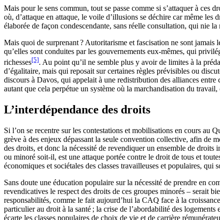
Mais pour le sens commun, tout se passe comme si s’attaquer à ces droi
où, d’attaque en attaque, le voile d’illusions se déchire car même les d
élaborée de façon condescendante, sans réelle consultation, qui nie l
Mais quoi de surprenant ? Autoritarisme et fascisation ne sont jamais l
qu’elles sont conduites par les gouvernements eux-mêmes, qui privilégie
[5]
richesses
. Au point qu’il ne semble plus y avoir de limites à la préd
d’égalitaire, mais qui reposait sur certaines règles prévisibles ou dis
discours à Davos, qui appelait à une redistribution des alliances entre
autant que cela perpétue un système où la marchandisation du travail, d
L’interdépendance des droits
Si l’on se recentre sur les contestations et mobilisations en cours au 
grève à des enjeux dépassant la seule convention collective, afin de me
des droits, et donc la nécessité de revendiquer un ensemble de droits in
ou minoré soit-il, est une attaque portée contre le droit de tous et tout
économiques et sociétales des classes travailleuses et populaires, qui so
Sans doute une éducation populaire sur la nécessité de prendre en com
revendicatives le respect des droits de ces groupes minorés – serait b
responsabilités, comme le fait aujourd’hui la CAQ face à la croissance 
particulier au droit à la santé ; la crise de l’abordabilité des logemen
écarte les classes populaires de choix de vie et de carrière rémunérat