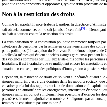
politique et des opposants et opposantes, typique d’un processus de fas
Non à la restriction des droits
Comme le rappelait France-Isabelle Langlois, la directrice d’Amnistie 
[3]
sait où cela commence, on ne sait jamais où cela finit
». Dénonçant la
on était « pour ou contre la restriction des droits ».
La criminalisation de la contestation politique commence toujours par 
catégories de personnes par la remise en cause généralisée des contre-p
partis politiques (à l’exception du Nouveau Parti démocratique et de 
– celles-là mêmes qui étaient appelées « anges gardiens » pendant la pa
des violences commises par ICE aux États-Unis contre les personnes mig
frontaliers, il est à craindre que se multiplient encore les arrestations
situation en conséquence des politiques d’immigration à plusieurs vite
Cependant, la restriction de droits est souvent euphémisée quand elle
groupes minorés, c’est-à-dire dominés dans les rapports sociaux, que c
encadrer par la loi des rapports sociaux de domination et d’exploitation 
personnes en autorité dont les enseignantes, interdiction étendue aujou
groupes minorés, ou tout simplement leur possibilité d’exercer les droi
pas nécessairement majoritaire en nombre. Soulignons, par ailleurs, que
femmes ne constituent pas une minorité.