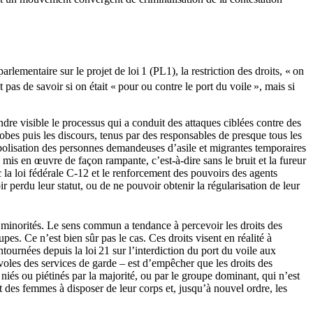
ementaire sur le projet de loi 1 (PL1), la restriction des droits, « on
 pas de savoir si on était « pour ou contre le port du voile », mais si
re visible le processus qui a conduit des attaques ciblées contre des
hobes puis les discours, tenus par des responsables de presque tous les
abolisation des personnes demandeuses d’asile et migrantes temporaires
mis en œuvre de façon rampante, c’est-à-dire sans le bruit et la fureur
 la loi fédérale C-12 et le renforcement des pouvoirs des agents
ir perdu leur statut, ou de ne pouvoir obtenir la régularisation de leur
 minorités. Le sens commun a tendance à percevoir les droits des
s. Ce n’est bien sûr pas le cas. Ces droits visent en réalité à
ntournées depuis la loi 21 sur l’interdiction du port du voile aux
évoles des services de garde – est d’empêcher que les droits des
 niés ou piétinés par la majorité, ou par le groupe dominant, qui n’est
t des femmes à disposer de leur corps et, jusqu’à nouvel ordre, les