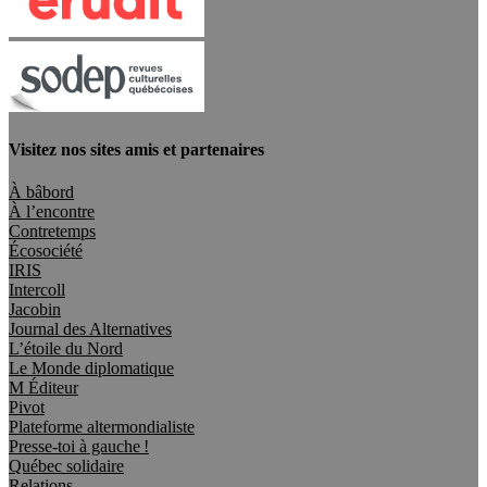
Visitez nos sites amis et partenaires
À bâbord
À l’encontre
Contretemps
Écosociété
IRIS
Intercoll
Jacobin
Journal des Alternatives
L’étoile du Nord
Le Monde diplomatique
M Éditeur
Pivot
Plateforme altermondialiste
Presse-toi à gauche !
Québec solidaire
Relations