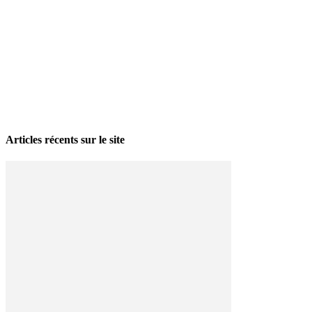
La grève politique et sociale – No 35, printemps 2026
28 avril 2026
Articles récents sur le site