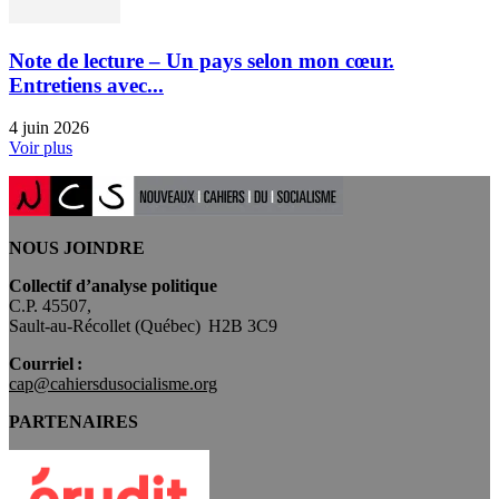
Note de lecture – Un pays selon mon cœur.
Entretiens avec...
4 juin 2026
Voir plus
NOUS JOINDRE
Collectif d’analyse politique
C.P. 45507,
Sault-au-Récollet (Québec) H2B 3C9
Courriel :
cap@cahiersdusocialisme.org
PARTENAIRES