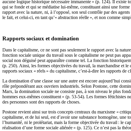
aucune logique historique nécessaire immanente » (p. 124). Il existe t
qui se fonde et qui se médiatise lui-même, constituant ainsi une forme
rapport avec la nature, ni, à l’opposé, son seul contrôle par des agents e
le fait, et celui-ci, en tant qu’« abstraction réelle », et non comme sim
Rapports sociaux et domination
Dans le capitalisme, ce ne sont pas seulement le rapport avec la nature
fonction sociale unique du travail sous le capitalisme ne peut pas appar
social non déguisé peut apparaître comme tel. La fonction historiqueme
(p. 250). Ainsi, les formes objectivées du travail, la marchandise et l
rapports sociaux « réels » du capitalisme, c’est-à-dire les rapports de c
La domination d’une classe sur une autre est encore aujourd’hui consi
rôle prépondérant aux ouvriers industriels. Selon Postone, cette domin
Marx, la domination sociale ne consiste pas, à son niveau le plus fo
hommes eux-mêmes constituent » (p. 53-54). Les formes fétichistes ne m
des personnes sont des rapports de choses.
Postone revient ainsi sur trois concepts centraux du marxisme « critique
capitalisme, et de lui seul, est d’avoir une substance homogène, une total
l’humanité, ni le prolétariat, mais la forme objectivée du travail : le cap
réalisation d’une forme sociale aliénée » (p. 125). Ce n’est pas la théo