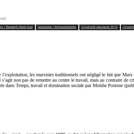
vail
ion / Rapports Nord-Sud
Socialisme / Anticapitalisme
Université populaire 2013
Univers
 l’exploitation, les marxistes traditionnels ont négligé le fait que Mar
il s’agit non pas de remettre au centre le travail, mais au contraire de cr
érée dans Temps, travail et domination sociale par Moïshe Postone (publi