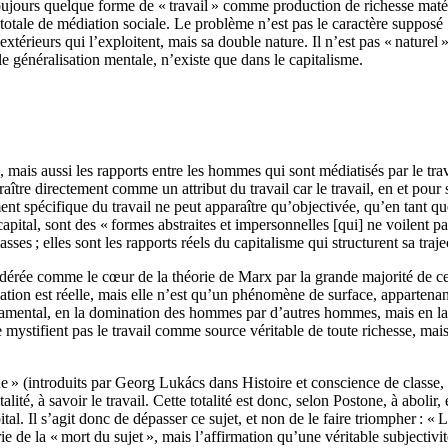
oujours quelque forme de « travail » comme production de richesse matéri
 totale de médiation sociale. Le problème n’est pas le caractère supposé
xtérieurs qui l’exploitent, mais sa double nature. Il n’est pas « naturel » 
ple généralisation mentale, n’existe que dans le capitalisme.
, mais aussi les rapports entre les hommes qui sont médiatisés par le trav
aître directement comme un attribut du travail car le travail, en et pour 
nt spécifique du travail ne peut apparaître qu’objectivée, qu’en tant que
e capital, sont des « formes abstraites et impersonnelles [qui] ne voilen
lasses ; elles sont les rapports réels du capitalisme qui structurent sa tr
dérée comme le cœur de la théorie de Marx par la grande majorité de ce
ation est réelle, mais elle n’est qu’un phénomène de surface, appartenant
ndamental, en la domination des hommes par d’autres hommes, mais en la 
ystifient pas le travail comme source véritable de toute richesse, mais
 » (introduits par Georg Lukács dans Histoire et conscience de classe, de 1
ité, à savoir le travail. Cette totalité est donc, selon Postone, à abolir, 
ital. Il s’agit donc de dépasser ce sujet, et non de le faire triompher : « 
rie de la « mort du sujet », mais l’affirmation qu’une véritable subjecti