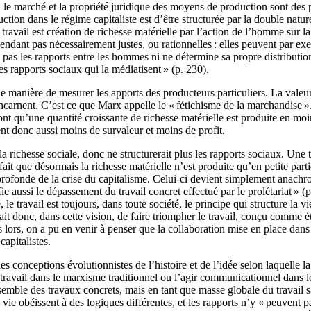
, le marché et la propriété juridique des moyens de production sont des p
uction dans le régime capitaliste est d’être structurée par la double nat
travail est création de richesse matérielle par l’action de l’homme sur la 
ependant pas nécessairement justes, ou rationnelles : elles peuvent par ex
ue pas les rapports entre les hommes ni ne détermine sa propre distributi
s rapports sociaux qui la médiatisent » (p. 230).
ne manière de mesurer les apports des producteurs particuliers. La valeur
incarnent. C’est ce que Marx appelle le « fétichisme de la marchandise »
 font qu’une quantité croissante de richesse matérielle est produite en mo
nt donc aussi moins de survaleur et moins de profit.
e la richesse sociale, donc ne structurerait plus les rapports sociaux. Une
t que désormais la richesse matérielle n’est produite qu’en petite partie 
profonde de la crise du capitalisme. Celui-ci devient simplement anachro
 aussi le dépassement du travail concret effectué par le prolétariat » (p.
 travail est toujours, dans toute société, le principe qui structure la vie
rait donc, dans cette vision, de faire triompher le travail, conçu comme ét
 lors, on a pu en venir à penser que la collaboration mise en place dans
capitalistes.
 des conceptions évolutionnistes de l’histoire et de l’idée selon laquelle
 travail dans le marxisme traditionnel ou l’agir communicationnel dans 
ble des travaux concrets, mais en tant que masse globale du travail san
la vie obéissent à des logiques différentes, et les rapports n’y « peuvent 