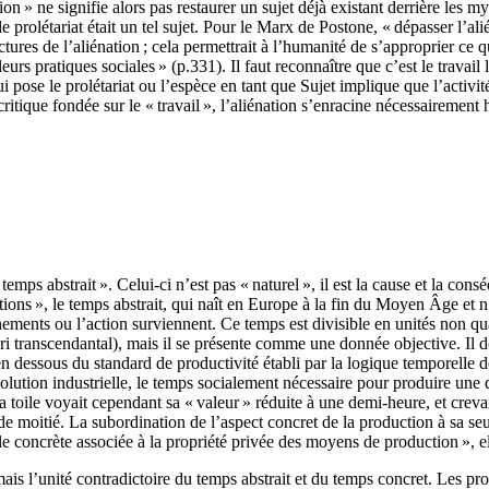
ion » ne signifie alors pas restaurer un sujet déjà existant derrière les m
e prolétariat était un tel sujet. Pour le Marx de Postone, « dépasser l’al
tructures de l’aliénation ; cela permettrait à l’humanité de s’approprier ce
urs pratiques sociales » (p.331). Il faut reconnaître que c’est le travail
 pose le prolétariat ou l’espèce en tant que Sujet implique que l’activité 
tique fondée sur le « travail », l’aliénation s’enracine nécessairement ho
emps abstrait ». Celui-ci n’est pas « naturel », il est la cause et la co
ns », le temps abstrait, qui naît en Europe à la fin du Moyen Âge et n’ex
ents ou l’action surviennent. Ce temps est divisible en unités non qual
ori transcendantal), mais il se présente comme une donnée objective. Il 
n dessous du standard de productivité établi par la logique temporelle de
volution industrielle, le temps socialement nécessaire pour produire une
sa toile voyait cependant sa « valeur » réduite à une demi-heure, et crev
te de moitié. La subordination de l’aspect concret de la production à sa 
e concrète associée à la propriété privée des moyens de production », e
 mais l’unité contradictoire du temps abstrait et du temps concret. Les pro