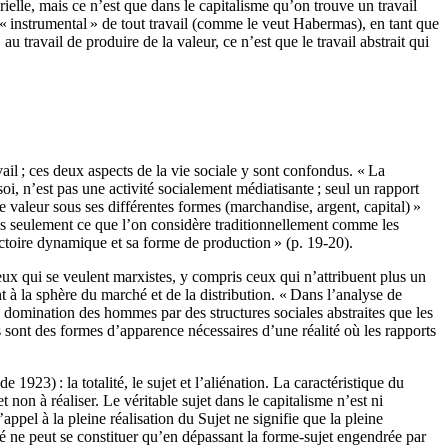
elle, mais ce n’est que dans le capitalisme qu’on trouve un travail
 « instrumental » de tout travail (comme le veut Habermas), en tant que
au travail de produire de la valeur, ce n’est que le travail abstrait qui
ail ; ces deux aspects de la vie sociale y sont confondus. « La
soi, n’est pas une activité socialement médiatisante ; seul un rapport
 valeur sous ses différentes formes (marchandise, argent, capital) »
t pas seulement ce que l’on considère traditionnellement comme les
ajectoire dynamique et sa forme de production » (p. 19-20).
ux qui se veulent marxistes, y compris ceux qui n’attribuent plus un
 à la sphère du marché et de la distribution. « Dans l’analyse de
domination des hommes par des structures sociales abstraites que les
 sont des formes d’apparence nécessaires d’une réalité où les rapports
923) : la totalité, le sujet et l’aliénation. La caractéristique du
et non à réaliser. Le véritable sujet dans le capitalisme n’est ni
L’appel à la pleine réalisation du Sujet ne signifie que la pleine
vité ne peut se constituer qu’en dépassant la forme-sujet engendrée par