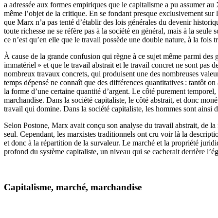
a adressée aux formes empiriques que le capitalisme a pu assumer au XIXe
même l’objet de la critique. En se fondant presque exclusivement sur 
que Marx n’a pas tenté d’établir des lois générales du devenir historiqu
toute richesse ne se réfère pas à la société en général, mais à la seule 
ce n’est qu’en elle que le travail possède une double nature, à la fois tra
À cause de la grande confusion qui règne à ce sujet même parmi des gens
immatériel » et que le travail abstrait et le travail concret ne sont pas 
nombreux travaux concrets, qui produisent une des nombreuses valeurs
temps dépensé ne connaît que des différences quantitatives : tantôt on 
la forme d’une certaine quantité d’argent. Le côté purement temporel, 
marchandise. Dans la société capitaliste, le côté abstrait, et donc moné
travail qui domine. Dans la société capitaliste, les hommes sont ainsi 
Selon Postone, Marx avait conçu son analyse du travail abstrait, de la 
seul. Cependant, les marxistes traditionnels ont cru voir là la descripti
et donc à la répartition de la survaleur. Le marché et la propriété jur
profond du système capitaliste, un niveau qui se cacherait derrière l’
Capitalisme, marché, marchandise