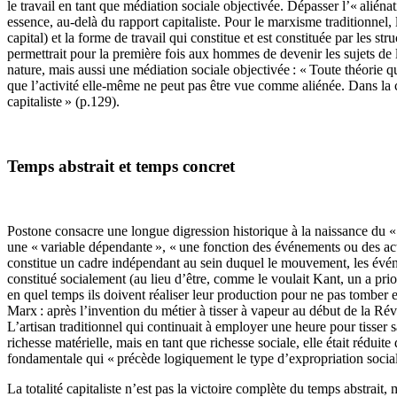
le travail en tant que médiation sociale objectivée. Dépasser l’« aliénat
essence, au-delà du rapport capitaliste. Pour le marxisme traditionnel, l
capital) et la forme de travail qui constitue et est constituée par les s
permettrait pour la première fois aux hommes de devenir les sujets de le
nature, mais aussi une médiation sociale objectivée : « Toute théorie qui
que l’activité elle-même ne peut pas être vue comme aliénée. Dans la cri
capitaliste » (p.129).
Temps abstrait et temps concret
Postone consacre une longue digression historique à la naissance du « t
une « variable dépendante », « une fonction des événements ou des actio
constitue un cadre indépendant au sein duquel le mouvement, les événem
constitué socialement (au lieu d’être, comme le voulait Kant, un a pri
en quel temps ils doivent réaliser leur production pour ne pas tomber e
Marx : après l’invention du métier à tisser à vapeur au début de la Ré
L’artisan traditionnel qui continuait à employer une heure pour tisser 
richesse matérielle, mais en tant que richesse sociale, elle était rédui
fondamentale qui « précède logiquement le type d’expropriation social
La totalité capitaliste n’est pas la victoire complète du temps abstrait,