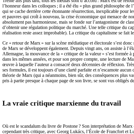
Trente ans plus tard, tous les médias sont d’accord : Marx est de ret
l’honneur dans les colloques ; il a été élu « plus grand philosophe de l’
qui se cache derrière cette étonnante résurrection, inexplicable pour l
et pauvres qui croît à nouveau, la crise économique qui menace de nom
absolument pas harmonieuse, mais se fonde sur l’antagonisme de classe, 
d’obtenir une régulation politique du marché. Une telle critique du c
réalisation reste assez improbable). La critique du capitalisme se fait 
Ce « retour de Marx » sur la scène médiatique et électorale s’est donc r
de Marx se développent également. Depuis vingt ans, on assiste à l’élab
Allemagne, la mouvance de la « critique de la valeur » s’est formée à 
dans les mêmes années, et pour son propre compte, une lecture de Marx
œuvre à laquelle l’auteur a consacré deux décennies de réflexion. Très 
ses formules, il est toujours d’une clarté parfaite et n’escamote aucun d
théorie de Marx (qui a néanmoins, bien sûr, des conséquences plus vast
pris à partie presque à chaque page de son livre, se sont vus obligés de
La vraie critique marxienne du travail
Où est le scandalum du livre de Postone ? Son interprétation de Marx e
cependant très critique, avec Georg Lukács, l’École de Francfort et L