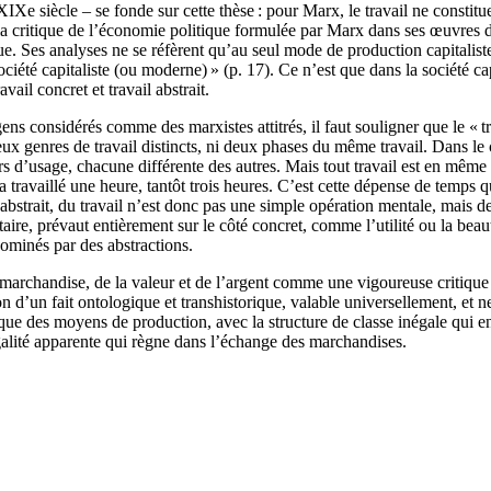
 siècle – se fonde sur cette thèse : pour Marx, le travail ne constitue pa
la critique de l’économie politique formulée par Marx dans ses œuvres d
e. Ses analyses ne se réfèrent qu’au seul mode de production capitaliste : 
société capitaliste (ou moderne) » (p. 17). Ce n’est que dans la société ca
vail concret et travail abstrait.
 considérés comme des marxistes attitrés, il faut souligner que le « trav
deux genres de travail distincts, ni deux phases du même travail. Dans le c
 d’usage, chacune différente des autres. Mais tout travail est en même
a travaillé une heure, tantôt trois heures. C’est cette dépense de temps
abstrait, du travail n’est donc pas une simple opération mentale, mais de
taire, prévaut entièrement sur le côté concret, comme l’utilité ou la beau
dominés par des abstractions.
marchandise, de la valeur et de l’argent comme une vigoureuse critique d
on d’un fait ontologique et transhistorique, valable universellement, et ne
idique des moyens de production, avec la structure de classe inégale qui e
égalité apparente qui règne dans l’échange des marchandises.