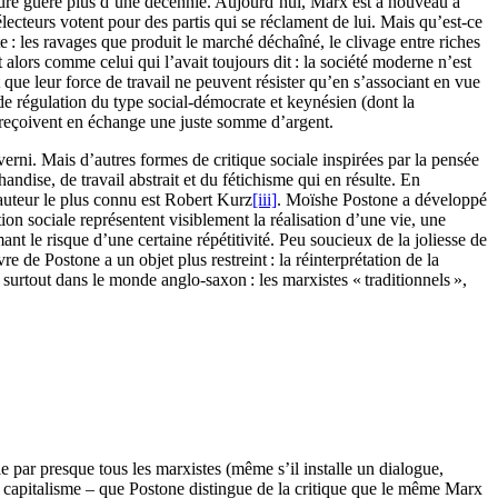
 duré guère plus d’une décennie. Aujourd’hui, Marx est à nouveau à
’électeurs votent pour des partis qui se réclament de lui. Mais qu’est-ce
 : les ravages que produit le marché déchaîné, le clivage entre riches
ors comme celui qui l’avait toujours dit : la société moderne n’est
 que leur force de travail ne peuvent résister qu’en s’associant en vue
e régulation du type social-démocrate et keynésien (dont la
ent reçoivent en échange une juste somme d’argent.
verni. Mais d’autres formes de critique sociale inspirées par la pensée
ndise, de travail abstrait et du fétichisme qui en résulte. En
uteur le plus connu est Robert Kurz
[iii]
. Moïshe Postone a développé
n sociale représentent visiblement la réalisation d’une vie, une
t le risque d’une certaine répétitivité. Peu soucieux de la joliesse de
e de Postone a un objet plus restreint : la réinterprétation de la
surtout dans le monde anglo-saxon : les marxistes « traditionnels »,
 par presque tous les marxistes (même s’il installe un dialogue,
u capitalisme – que Postone distingue de la critique que le même Marx