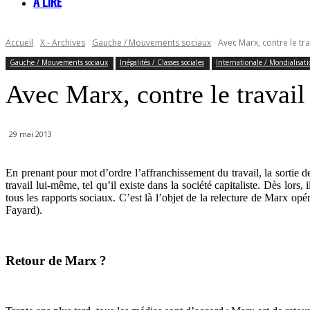
À LIRE
Accueil
X - Archives
Gauche / Mouvements sociaux
Avec Marx, contre le tra
Gauche / Mouvements sociaux
Inégalités / Classes sociales
Internationale / Mondialisat
Avec Marx, contre le travail
29 mai 2013
En prenant pour mot d’ordre l’affranchissement du travail, la sortie de
travail lui-même, tel qu’il existe dans la société capitaliste. Dès lors, 
tous les rapports sociaux. C’est là l’objet de la relecture de Marx op
Fayard).
Retour de Marx ?