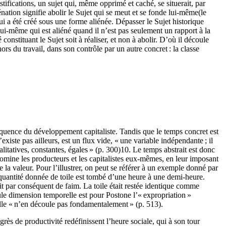
ystifications, un sujet qui, même opprimé et caché, se situerait, par
iénation signifie abolir le Sujet qui se meut et se fonde lui-même(le
 qui a été créé sous une forme aliénée. Dépasser le Sujet historique
 lui-même qui est aliéné quand il n’est pas seulement un rapport à la
constituant le Sujet soit à réaliser, et non à abolir. D’où il découle
rs du travail, dans son contrôle par un autre concret : la classe
nséquence du développement capitaliste. Tandis que le temps concret est
iste pas ailleurs, est un flux vide, « une variable indépendante ; il
itatives, constantes, égales » (p. 300)10. Le temps abstrait est donc
domine les producteurs et les capitalistes eux-mêmes, en leur imposant
 la valeur. Pour l’illustrer, on peut se référer à un exemple donné par
 quantité donnée de toile est tombé d’une heure à une demi-heure.
ait par conséquent de faim. La toile était restée identique comme
seule dimension temporelle est pour Postone l’« expropriation »
lle « n’en découle pas fondamentalement » (p. 513).
grès de productivité redéfinissent l’heure sociale, qui à son tour