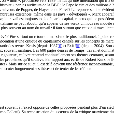
our. Sa « mort », proclamée vers 1989, ne fut qu’une hibernation qui n’a
histoire » par les auditeurs de la BBC ; le Pape le cite et des millions d
es suiveurs de Popper, de Hayek et de Furet ? La réponse semble évidente
breuses existences, même dans les pays « développés ». Marx apparaît al
le travail est toujours exploité par le capital, et ceux qui ne possèdent
apitalisme ne peut aboutir qu’à appeler de ses vœux un nouveau modèle d
le plus souvent au nom du travail : il faut surtout que ceux qui travaill
évélé être surtout un retour du marxisme le plus traditionnel, à peine re
oration d’une critique du capitalisme centrée sur les concepts de marcha
partir des revues Krisis (depuis 1987
[i]
) et Exit !
[ii]
(depuis 2004). Son a
 souvent similaire. Les 600 pages denses de Temps, travail et dominatio
rigoureux, ce livre reprend continuellement ses thèmes centraux, assuman
es problèmes qu’il soulève. Par rapport aux écrits de Robert Kurz, le livr
es). Mais sur ce sujet, il est déjà devenu une référence incontournable, 
 discuter longuement ses thèses et de tenter de les réfuter.
st souvent à l’exact opposé de celles proposées pendant plus d’un siècle
ucio Colletti). Sa reconstruction du « cœur » de la critique marxienne d