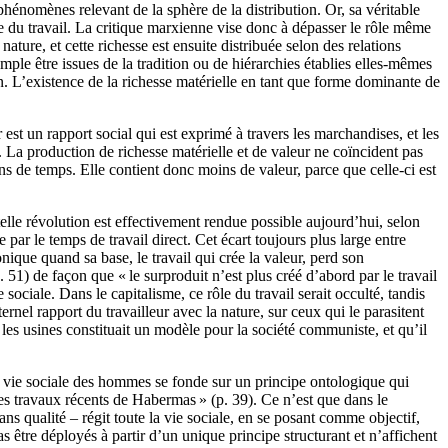
hénomènes relevant de la sphère de la distribution. Or, sa véritable
ure du travail. La critique marxienne vise donc à dépasser le rôle même
nature, et cette richesse est ensuite distribuée selon des relations
emple être issues de la tradition ou de hiérarchies établies elles-mêmes
on. L’existence de la richesse matérielle en tant que forme dominante de
 est un rapport social qui est exprimé à travers les marchandises, et les
. La production de richesse matérielle et de valeur ne coïncident pas
ins de temps. Elle contient donc moins de valeur, parce que celle-ci est
 telle révolution est effectivement rendue possible aujourd’hui, selon
par le temps de travail direct. Cet écart toujours plus large entre
nique quand sa base, le travail qui crée la valeur, perd son
 51) de façon que « le surproduit n’est plus créé d’abord par le travail
 sociale. Dans le capitalisme, ce rôle du travail serait occulté, tandis
ernel rapport du travailleur avec la nature, sur ceux qui le parasitent
 les usines constituait un modèle pour la société communiste, et qu’il
 la vie sociale des hommes se fonde sur un principe ontologique qui
les travaux récents de Habermas » (p. 39). Ce n’est que dans le
s qualité – régit toute la vie sociale, en se posant comme objectif,
pas être déployés à partir d’un unique principe structurant et n’affichent