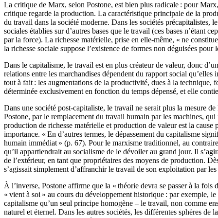
La critique de Marx, selon Postone, est bien plus radicale : pour Marx
critique regarde la production. La caractéristique principale de la prod
du travail dans la société moderne. Dans les sociétés précapitalistes, le 
sociales établies sur d’autres bases que le travail (ces bases n’étant c
par la force). La richesse matérielle, prise en elle-même, « ne constit
la richesse sociale suppose l’existence de formes non déguisées pour le
Dans le capitalisme, le travail est en plus créateur de valeur, donc d’u
relations entre les marchandises dépendent du rapport social qu’elles 
tout à fait : les augmentations de la productivité, dues à la technique,
déterminée exclusivement en fonction du temps dépensé, et elle contie
Dans une société post-capitaliste, le travail ne serait plus la mesure d
Postone, par le remplacement du travail humain par les machines, qui fai
production de richesse matérielle et production de valeur est la cause 
importance. « En d’autres termes, le dépassement du capitalisme signifie
humain immédiat » (p. 67). Pour le marxisme traditionnel, au contraire, le
qu’il appartiendrait au socialisme de le dévoiler au grand jour. Il s’agi
de l’extérieur, en tant que propriétaires des moyens de production. Dès
s’agissait simplement d’affranchir le travail de son exploitation par les 
À l’inverse, Postone affirme que la « théorie devra se passer à la fois
« vient à soi » au cours du développement historique : par exemple, le
capitalisme qu’un seul principe homogène – le travail, non comme ensem
naturel et éternel. Dans les autres sociétés, les différentes sphères de 