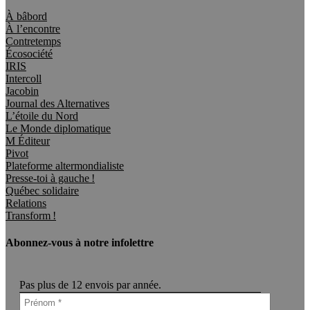
À bâbord
À l’encontre
Contretemps
Écosociété
IRIS
Intercoll
Jacobin
Journal des Alternatives
L’étoile du Nord
Le Monde diplomatique
M Éditeur
Pivot
Plateforme altermondialiste
Presse-toi à gauche !
Québec solidaire
Relations
Transform !
Abonnez-vous à notre infolettre
Pas plus de 12 envois par année.