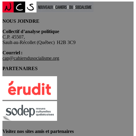
NOUS JOINDRE
Collectif d’analyse politique
C.P. 45507,
Sault-au-Récollet (Québec) H2B 3C9
Courriel :
cap@cahiersdusocialisme.org
PARTENAIRES
Visitez nos sites amis et partenaires