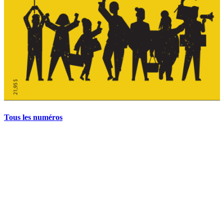
Tous les numéros
La grève politique et sociale – No 35, printemps 2026