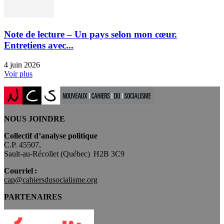
Note de lecture – Un pays selon mon cœur.
Entretiens avec...
4 juin 2026
Voir plus
NOUS JOINDRE
Collectif d’analyse politique
C.P. 45507,
Sault-au-Récollet (Québec) H2B 3C9
Courriel :
cap@cahiersdusocialisme.org
PARTENAIRES