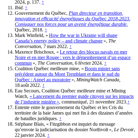
2024, p. 137.
↑
Ibid.
↑
Gouvernement du Québec,
Plan directeur en transition,
innovation et efficacité énergétiques du Québec 2018-2023.
Conjuguer nos forces pour un avenir énergétique durable
,
Québec, 2018.
↑
Mark Winfield, «
How the war in Ukraine will shape
Canada’s energy policy
–
and climate change
»,
The
Conversation
, 7 mars 2022.
↑
Maxence Brischoux, «
Le retour des blocus navals en mer
Noire et en mer Rouge : vers le démembrement d’un espace
commun
»,
The Conversation
, 6 février 2024.
↑
Coalition Québec meilleure mine, «
Boom minier sans
précédent autour du Mont Tremblant et dans le sud du
Québec : Appel au moratoire
»,
MiningWatch
Canada,
18 août 2022.
↑
Eau Secours, Coalition Québec meilleure mine et Mining
Watch,
« Lancement du premier guide citoyen sur les impacts
de l’industrie minière »
, communiqué, 21 novembre 2023.
↑
Entente entre le gouvernement du Québec et les Cris du
territoire de la baie James qui met fin à des dizaines d’années
de batailles juridiques.
↑
Stéphane Blais, « Fitzgibbon est inquiet du message
qu’envoie la judiciarisation du dossier Northvolt »,
Le Devoir
,
22 janvier 2024.
↑