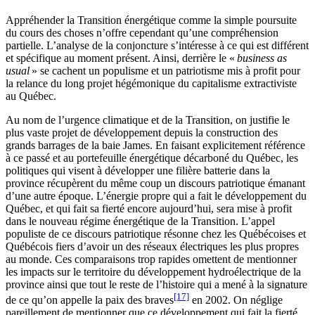
Appréhender la Transition énergétique comme la simple poursuite
du cours des choses n’offre cependant qu’une compréhension
partielle. L’analyse de la conjoncture s’intéresse à ce qui est différent
et spécifique au moment présent. Ainsi, derrière le «
business as
usual
» se cachent un populisme et un patriotisme mis à profit pour
la relance du long projet hégémonique du capitalisme extractiviste
au Québec.
Au nom de l’urgence climatique et de la Transition, on justifie le
plus vaste projet de développement depuis la construction des
grands barrages de la baie James. En faisant explicitement référence
à ce passé et au portefeuille énergétique décarboné du Québec, les
politiques qui visent à développer une filière batterie dans la
province récupèrent du même coup un discours patriotique émanant
d’une autre époque. L’énergie propre qui a fait le développement du
Québec, et qui fait sa fierté encore aujourd’hui, sera mise à profit
dans le nouveau régime énergétique de la Transition. L’appel
populiste de ce discours patriotique résonne chez les Québécoises et
Québécois fiers d’avoir un des réseaux électriques les plus propres
au monde. Ces comparaisons trop rapides omettent de mentionner
les impacts sur le territoire du développement hydroélectrique de la
province ainsi que tout le reste de l’histoire qui a mené à la signature
[17]
de ce qu’on appelle la paix des braves
en 2002. On néglige
pareillement de mentionner que ce développement qui fait la fierté