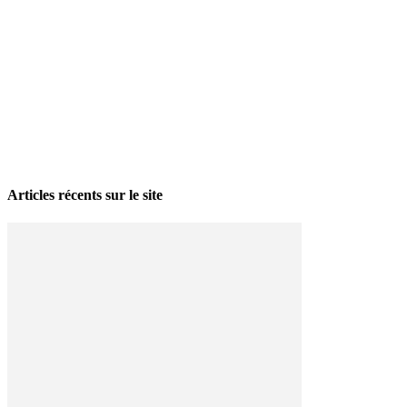
La grève politique et sociale – No 35, printemps 2026
28 avril 2026
Articles récents sur le site