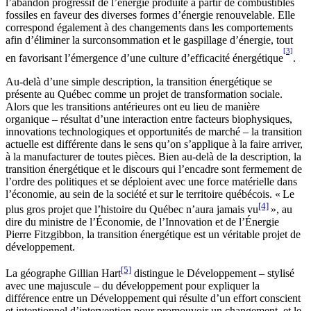
l’abandon progressif de l’énergie produite à partir de combustibles
fossiles en faveur des diverses formes d’énergie renouvelable. Elle
correspond également à des changements dans les comportements
afin d’éliminer la surconsommation et le gaspillage d’énergie, tout
[3]
en favorisant l’émergence d’une culture d’efficacité énergétique
.
Au-delà d’une simple description, la transition énergétique se
présente au Québec comme un projet de transformation sociale.
Alors que les transitions antérieures ont eu lieu de manière
organique – résultat d’une interaction entre facteurs biophysiques,
innovations technologiques et opportunités de marché – la transition
actuelle est différente dans le sens qu’on s’applique à la faire arriver,
à la manufacturer de toutes pièces. Bien au-delà de la description, la
transition énergétique et le discours qui l’encadre sont fermement de
l’ordre des politiques et se déploient avec une force matérielle dans
l’économie, au sein de la société et sur le territoire québécois. « Le
[4]
plus gros projet que l’histoire du Québec n’aura jamais vu
», au
dire du ministre de l’Économie, de l’Innovation et de l’Énergie
Pierre Fitzgibbon, la transition énergétique est un véritable projet de
développement.
[5]
La géographe Gillian Hart
distingue le Développement – stylisé
avec une majuscule – du développement pour expliquer la
différence entre un Développement qui résulte d’un effort conscient
et intentionnel d’intervention pour promouvoir un changement, et le