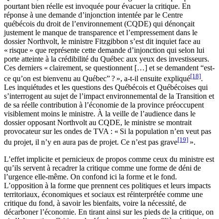
pourtant bien réelle est invoquée pour évacuer la critique. En
réponse à une demande d’injonction intentée par le Centre
québécois du droit de l’environnement (CQDE) qui dénonçait
justement le manque de transparence et l’empressement dans le
dossier Northvolt, le ministre Fitzgibbon s’est dit inquiet face au
« risque » que représente cette demande d’injonction qui selon lui
porte atteinte à la crédibilité du Québec aux yeux des investisseurs.
Ces derniers « clairement, se questionnent […] et se demandent “est-
[18]
ce qu’on est bienvenu au Québec” ? », a-t-il ensuite expliqué
.
Les inquiétudes et les questions des Québécois et Québécoises qui
s’interrogent au sujet de l’impact environnemental de la Transition et
de sa réelle contribution à l’économie de la province préoccupent
visiblement moins le ministre. À la veille de l’audience dans le
dossier opposant Northvolt au CQDE, le ministre se montrait
provocateur sur les ondes de TVA : « Si la population n’en veut pas
[19]
du projet, il n’y en aura pas de projet. Ce n’est pas grave
».
L’effet implicite et pernicieux de propos comme ceux du ministre est
qu’ils servent à recadrer la critique comme une forme de déni de
l’urgence elle-même. On confond ici la forme et le fond.
L’opposition à la forme que prennent ces politiques et leurs impacts
territoriaux, économiques et sociaux est réinterprétée comme une
critique du fond, à savoir les bienfaits, voire la nécessité, de
décarboner l’économie. En tirant ainsi sur les pieds de la critique, on