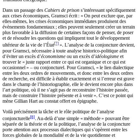
Dans un passage des
Cahiers de prison
s’intéressant spécifiquement
aux crises économiques, Gramsci écrit : « On peut exclure que, par
elles-mêmes, les crises économiques immédiates produisent des
évènements fondamentaux ; elles peuvent seulement créer un terrain
plus favorable à la diffusion de certaines façons de penser, de poser
et de résoudre les questions qui impliquent tout le développement
[7]
ultérieur de la vie de l’État
». L’analyse de la conjoncture devient,
pour Gramsci, nécessaire à toute analyse historico-politique afin
d’éviter un excès d’
économisme
ou un excès d’
idéologisme
et
trouver le « juste rapport entre ce qui est organique et ce qui est
occasionnel » – ou conjoncturel. Pour Gramsci, « le lien dialectique
entre les deux ordres de mouvements, et donc entre les deux ordres
de recherche, est difficile à établir exactement et si l’erreur est grave
dans le champ de l’historiographie, elle le devient encore plus dans
l’art politique, où il ne s’agit pas de reconstruire l’histoire passée,
mais de construire l’histoire présente et à venir ». C’est ce point qui
mène Gillian Hart au constat offert en épigraphe.
Voilà précisément la tâche et le rôle politique de l’analyse
[8]
conjoncturelle
. Au-delà d’une simple « méthode » pouvant être
séparée de la théorie et de la politique, l’analyse de la conjoncture
porte attention aux processus dialectiques qui s’opèrent entre les
forces globales de la mondialité et de la vie quotidienne et