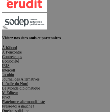
Visitez nos sites amis et partenaires
À bâbord
À l’encontre
Contretemps
Écosociété
IRIS
Intercoll
Jacobin
Journal des Alternatives
L’étoile du Nord
Le Monde diplomatique
M Éditeur
Pivot
Plateforme altermondialiste
Presse-toi à gauche !
Québec solidaire