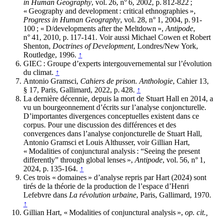
in Human Geography
, vol. 26, n° 6, 2002, p. 812-822 ;
« Geography and development : critical ethnographies »,
Progress in Human Geography
, vol. 28, n° 1, 2004, p. 91-
100 ; « D/developments after the Meltdown »,
Antipode
,
n° 41, 2010, p. 117-141. Voir aussi Michael Cowen et Robert
Shenton,
Doctrines of Development
, Londres/New York,
Routledge, 1996.
↑
GIEC : Groupe d’experts intergouvernemental sur l’évolution
du climat.
↑
Antonio Gramsci,
Cahiers de prison. Anthologie
, Cahier 13,
§ 17, Paris, Gallimard, 2022, p. 428.
↑
La dernière décennie, depuis la mort de Stuart Hall en 2014, a
vu un bourgeonnement d’écrits sur l’analyse conjoncturelle.
D’importantes divergences conceptuelles existent dans ce
corpus. Pour une discussion des différences et des
convergences dans l’analyse conjoncturelle de Stuart Hall,
Antonio Gramsci et Louis Althusser, voir Gillian Hart,
« Modalities of conjunctural analysis : “Seeing the present
differently” through global lenses »,
Antipode
, vol. 56, n° 1,
2024, p. 135-164.
↑
Ces trois « domaines » d’analyse repris par Hart (2024) sont
tirés de la théorie de la production de l’espace d’Henri
Lefebvre dans
La révolution urbaine
, Paris, Gallimard, 1970.
↑
Gillian Hart, « Modalities of conjunctural analysis »,
op. cit.,