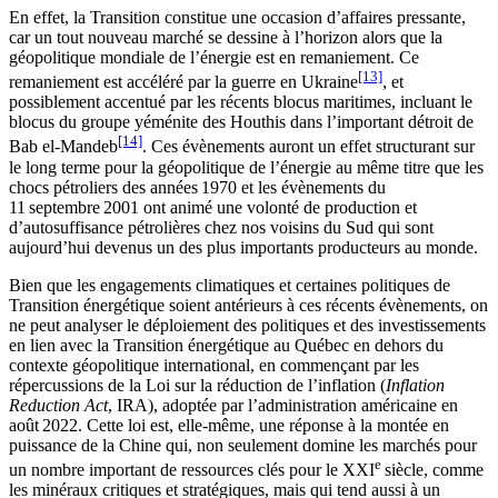
En effet, la Transition constitue une occasion d’affaires pressante,
car un tout nouveau marché se dessine à l’horizon alors que la
géopolitique mondiale de l’énergie est en remaniement. Ce
[13]
remaniement est accéléré par la guerre en Ukraine
, et
possiblement accentué par les récents blocus maritimes, incluant le
blocus du groupe yéménite des Houthis dans l’important détroit de
[14]
Bab el-Mandeb
. Ces évènements auront un effet structurant sur
le long terme pour la géopolitique de l’énergie au même titre que les
chocs pétroliers des années 1970 et les évènements du
11 septembre 2001 ont animé une volonté de production et
d’autosuffisance pétrolières chez nos voisins du Sud qui sont
aujourd’hui devenus un des plus importants producteurs au monde.
Bien que les engagements climatiques et certaines politiques de
Transition énergétique soient antérieurs à ces récents évènements, on
ne peut analyser le déploiement des politiques et des investissements
en lien avec la Transition énergétique au Québec en dehors du
contexte géopolitique international, en commençant par les
répercussions de la Loi sur la réduction de l’inflation (
Inflation
Reduction Act
, IRA), adoptée par l’administration américaine en
août 2022. Cette loi est, elle-même, une réponse à la montée en
puissance de la Chine qui, non seulement domine les marchés pour
e
un nombre important de ressources clés pour le XXI
siècle, comme
les minéraux critiques et stratégiques, mais qui tend aussi à un