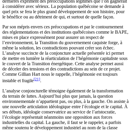
dernières expriment des préoccupations légitimes que l’on gagnerait
à considérer avec sérieux. La population québécoise se demande à
quel prix se fera le plus grand développement de son histoire, pour
le bénéfice ou au détriment de qui, et surtout de quelle façon.
Par son mépris envers ces préoccupations et par le contournement
des réglementations et des institutions québécoises comme le BAPE,
mises en place expressément pour assurer un respect de
l’environnement, la Transition du gouvernement caquiste forge, à
même la solution, les contradictions pouvant créer son échec.
L’analyse succincte de la conjoncture actuelle présentée ici permet
de mettre en lumière la réarticulation de l’hégémonie capitaliste sous
le couvert de la Transition énergétique. Cette analyse permet aussi
de déceler des tensions et des contradictions au sein de ce projet.
Comme Gillian Hart nous le rappelle, l’hégémonie est toujours
[21]
instable et fragile
.
L’analyse conjoncturelle témoigne également de la transformation
du terrain de luttes. Aujourd’hui plus que jamais, la question
environnementale n’appartient pas, ou plus, à la gauche. On assiste à
une nouvelle articulation idéologique entre l’écologie et le capital. À
ses débuts, idéologie conservatrice au service de l’aristocratie,
l’écologie représentait néanmoins une opposition aux forces
industrielles du capital. La gauche, il faut se le rappeler, a parfois
même soutenu le développement industriel au nom de la classe