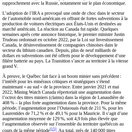
rapprochement avec la Russie, notamment sur le plan économique.
L’adoption de l’IRA a provoqué une onde de choc dans le secteur
de l’automobile nord-américain en offrant de fortes subventions à la
production de voitures électriques aux États-Unis et destinées au
marché américain. La réaction au Canada fut rapide. Quelques
semaines après cette annonce historique, le premier ministre Justin
Trudeau ordonnait en octobre 2022, par la Loi sur Investissement
Canada, le désinvestissement de compagnies chinoises dans le
secteur du lithium canadien. Depuis, plus de neuf milliards de
dollars en subventions ont été offerts pour le développement d’une
filière batterie au pays. La Transition s’ancre au territoire à la vitesse
grand V.
À preuve, le Québec fait face à un boom minier sans précédent :
l’intérêt pour les minéraux critiques et stratégiques s’étend
maintenant « au sud » de la province. Entre janvier 2021 et mai
2022, Mining Watch Canada répertoriait une augmentation dans
l’octroi des titres miniers (claims) dans la région de Lanaudière de
408 % – la plus forte augmentation dans la province. Pour la même
période, l’augmentation pour l’Outaouais était de 211 %, pour les
Laurentides de 71,2 % et de 49,1 % pour la Mauricie. Il s’agit d’une
augmentation moyenne de 129 %, soit 4,9 fois plus élevée que
l’augmentation observée sur l’ensemble du territoire québécois au
[15]
cours de la même période
. Au total, près de 140 000 titres