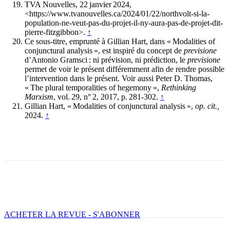
TVA Nouvelles, 22 janvier 2024,
<https://www.tvanouvelles.ca/2024/01/22/northvolt-si-la-
population-ne-veut-pas-du-projet-il-ny-aura-pas-de-projet-dit-
pierre-fitzgibbon>.
↑
Ce sous-titre, emprunté à Gillian Hart, dans « Modalities of
conjunctural analysis », est inspiré du concept de
previsione
d’Antonio Gramsci : ni prévision, ni prédiction, le
previsione
permet de voir le présent différemment afin de rendre possible
l’intervention dans le présent. Voir aussi Peter D. Thomas,
« The plural temporalities of hegemony »,
Rethinking
Marxism
, vol. 29, n° 2, 2017, p. 281-302.
↑
Gillian Hart, « Modalities of conjunctural analysis »,
op. cit.,
2024.
↑
Facebook
X
Email
Imprimer
ACHETER LA REVUE - S'ABONNER