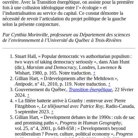
ouvrière. Avec la Transition énergétique, on assiste pour la première
fois à une collusion idéologique entre l’« écologie » et
l’industrialisation au service du capital. Ce constat démontre la
nécessité de revoir l’articulation du projet politique de la gauche
selon la présente conjoncture.
Par
Cynthia Morinville, professeure au Département des sciences
de l’environnement à l’Université du Québec à Trois-Rivières
Stuart Hall, « Popular democratic vs authoritarian populism :
two ways of taking democracy seriously », dans Alan Hunt
(dir.),
Marxism and Democracy
, Londres, Lawrence &
Wishart, 1980, p. 165. Notre traduction.
↑
Gillian Hart, « D/developments after the Meltdown »,
Antipode
, n° 41, 2010, p. 119. Notre traduction.
↑
Gouvernement du Québec,
Transition énergétique
, 22 février
2024.
↑
« La filière batterie arrive à Granby : entrevue avec Pierre
Fitzgibbon »,
Le téléjournal avec Patrice Roy
, Radio-Canada,
5 septembre 2023.
↑
Gillian Hart, « Development debates in the 1990s : culs de sac
and promising paths »,
Progress in Human Geography
,
vol. 25, n° 4, 2001, p. 649-658 ; « Development/s beyond
neoliberalism ? Power, culture, political economy »,
Progress