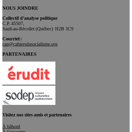
NOUS JOINDRE
Collectif d’analyse politique
C.P. 45507,
Sault-au-Récollet (Québec) H2B 3C9
Courriel :
cap@cahiersdusocialisme.org
PARTENAIRES
Visitez nos sites amis et partenaires
À bâbord
À l’encontre