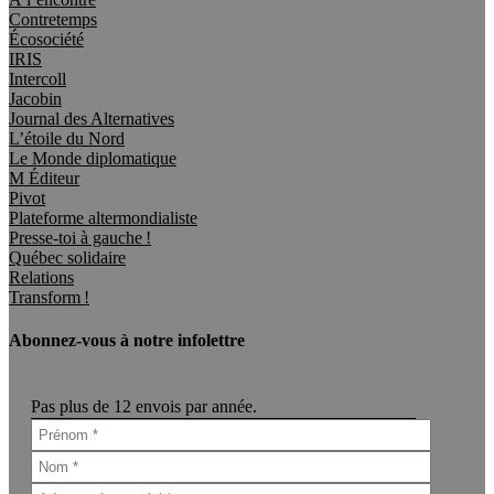
Contretemps
Écosociété
IRIS
Intercoll
Jacobin
Journal des Alternatives
L’étoile du Nord
Le Monde diplomatique
M Éditeur
Pivot
Plateforme altermondialiste
Presse-toi à gauche !
Québec solidaire
Relations
Transform !
Abonnez-vous à notre infolettre
Pas plus de 12 envois par année.