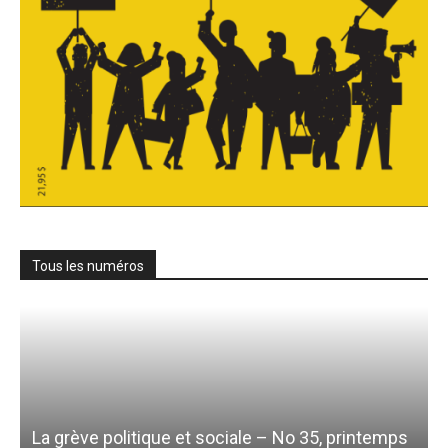
Tous les numéros
La grève politique et sociale – No 35, printemps