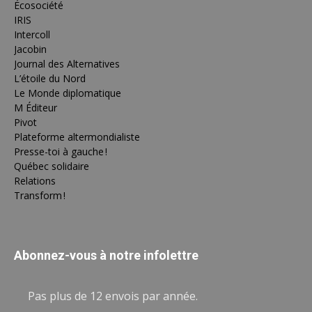
Écosociété
IRIS
Intercoll
Jacobin
Journal des Alternatives
L’étoile du Nord
Le Monde diplomatique
M Éditeur
Pivot
Plateforme altermondialiste
Presse-toi à gauche !
Québec solidaire
Relations
Transform !
Abonnez-vous à notre infolettre
Pas plus de 12 envois par année.