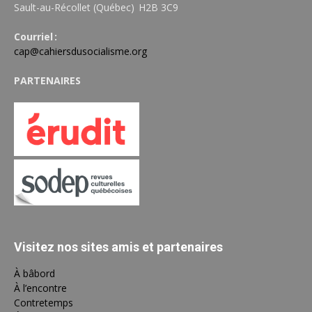
Sault-au-Récollet (Québec) H2B 3C9
Courriel :
cap@cahiersdusocialisme.org
PARTENAIRES
Visitez nos sites amis et partenaires
À bâbord
À l’encontre
Contretemps