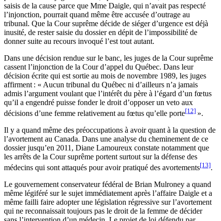
saisis de la cause parce que Mme Daigle, qui n’avait pas respecté
l’injonction, pourrait quand même être accusée d’outrage au
tribunal. Que la Cour suprême décide de siéger d’urgence est déjà
inusité, de rester saisie du dossier en dépit de l’impossibilité de
donner suite au recours invoqué l’est tout autant.
Dans une décision rendue sur le banc, les juges de la Cour suprême
cassent l’injonction de la Cour d’appel du Québec. Dans leur
décision écrite qui est sortie au mois de novembre 1989, les juges
affirment : « Aucun tribunal du Québec ni d’ailleurs n’a jamais
admis l’argument voulant que l’intérêt du père à l’égard d’un fœtus
qu’il a engendré puisse fonder le droit d’opposer un veto aux
[12]
décisions d’une femme relativement au fœtus qu’elle porte
».
Il y a quand même des préoccupations à avoir quant à la question de
l’avortement au Canada. Dans une analyse du cheminement de ce
dossier jusqu’en 2011, Diane Lamoureux constate notamment que
les arrêts de la Cour suprême portent surtout sur la défense des
[13]
médecins qui sont attaqués pour avoir pratiqué des avortements
.
Le gouvernement conservateur fédéral de Brian Mulroney a quand
même légiféré sur le sujet immédiatement après l’affaire Daigle et a
même failli faire adopter une législation régressive sur l’avortement
qui ne reconnaissait toujours pas le droit de la femme de décider
sans l’intervention d’un médecin. Le projet de loi défendu par