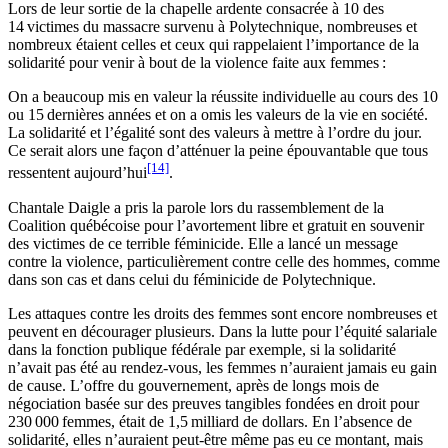
Lors de leur sortie de la chapelle ardente consacrée à 10 des
14 victimes du massacre survenu à Polytechnique, nombreuses et
nombreux étaient celles et ceux qui rappelaient l’importance de la
solidarité pour venir à bout de la violence faite aux femmes :
On a beaucoup mis en valeur la réussite individuelle au cours des 10
ou 15 dernières années et on a omis les valeurs de la vie en société.
La solidarité et l’égalité sont des valeurs à mettre à l’ordre du jour.
Ce serait alors une façon d’atténuer la peine épouvantable que tous
[14]
ressentent aujourd’hui
.
Chantale Daigle a pris la parole lors du rassemblement de la
Coalition québécoise pour l’avortement libre et gratuit en souvenir
des victimes de ce terrible féminicide. Elle a lancé un message
contre la violence, particulièrement contre celle des hommes, comme
dans son cas et dans celui du féminicide de Polytechnique.
Les attaques contre les droits des femmes sont encore nombreuses et
peuvent en décourager plusieurs. Dans la lutte pour l’équité salariale
dans la fonction publique fédérale par exemple, si la solidarité
n’avait pas été au rendez-vous, les femmes n’auraient jamais eu gain
de cause. L’offre du gouvernement, après de longs mois de
négociation basée sur des preuves tangibles fondées en droit pour
230 000 femmes, était de 1,5 milliard de dollars. En l’absence de
solidarité, elles n’auraient peut-être même pas eu ce montant, mais