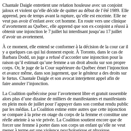
Chantale Daigle entretient une relation houleuse avec un conjoint
jaloux et violent qu’elle décide de quitter au début de l’été 1989. Elle
apprend, peu de temps avant la rupture, qu’elle est enceinte. Elle ne
veut pas avoir d’enfant avec cet homme. En route vers une clinique
d’avortement au Québec, elle apprend que son ex-conjoint a réussi à
obtenir une injonction le 7 juillet lui interdisant jusqu’au 17 juillet
d’avoir un avortement.
À ce moment, elle entend se conformer à la décision de la cour car il
y a quelques cas qui lui donnent espoir. À Toronto, dans le cas de
Barbara Dodd, un juge a refusé d’accorder une injonction pour la
raison qu’il estimait qu’une femme a un droit absolu sur son propre
corps. Or, le juge de la Cour supérieure du Québec émet l’injonction
et avance même, dans son jugement, que le géniteur a des droits sur
le fœtus. Chantale Daigle et son avocat interjettent appel afin de
faire annuler l’injonction.
La Coalition québécoise pour l’avortement libre et gratuit rassemble
alors plus d’une dizaine de milliers de manifestantes et manifestants
en plein mois de juillet pour l’appuyer dans son combat rendu public
par les médias. La Coalition estime entre autres que cette injonction
se compare à la prise en otage du corps de la femme et constitue une
réelle atteinte à sa vie privée. La Coalition soutient encore que de
forcer une femme à porter dans son corps un enfant qu’elle ne veut
mener à terme est une violence psychologique et physique.