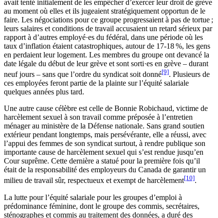
avait tenté initialement de les empêcher d’exercer leur droit de grève
au moment où elles et ils jugeaient stratégiquement opportun de le
faire. Les négociations pour ce groupe progressaient à pas de tortue ;
leurs salaires et conditions de travail accusaient un retard sérieux par
rapport à d’autres employé·es du fédéral, dans une période où les
taux d’inflation étaient catastrophiques, autour de 17-18 %, les gens
en perdaient leur logement. Les membres du groupe ont devancé la
date légale du début de leur grève et sont sorti·es en grève – durant
[9]
neuf jours – sans que l’ordre du syndicat soit donné
. Plusieurs de
ces employées feront partie de la plainte sur l’équité salariale
quelques années plus tard.
Une autre cause célèbre est celle de Bonnie Robichaud, victime de
harcèlement sexuel à son travail comme préposée à l’entretien
ménager au ministère de la Défense nationale. Sans grand soutien
extérieur pendant longtemps, mais persévérante, elle a réussi, avec
l’appui des femmes de son syndicat surtout, à rendre publique son
importante cause de harcèlement sexuel qui s’est rendue jusqu’en
Cour suprême. Cette dernière a statué pour la première fois qu’il
était de la responsabilité des employeurs du Canada de garantir un
[10]
milieu de travail sûr, respectueux et exempt de harcèlement
.
La lutte pour l’équité salariale pour les groupes d’emploi à
prédominance féminine, dont le groupe des commis, secrétaires,
sténographes et commis au traitement des données, a duré des