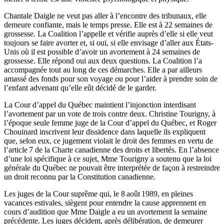
Chantale Daigle ne veut pas aller à l’encontre des tribunaux, elle
demeure confiante, mais le temps presse. Elle est à 22 semaines de
grossesse. La Coalition l’appelle et vérifie auprès d’elle si elle veut
toujours se faire avorter et, si oui, si elle envisage d’aller aux États-
Unis où il est possible d’avoir un avortement à 24 semaines de
grossesse. Elle répond oui aux deux questions. La Coalition l’a
accompagnée tout au long de ces démarches. Elle a par ailleurs
amassé des fonds pour son voyage ou pour l’aider à prendre soin de
l’enfant advenant qu’elle eût décidé de le garder.
La Cour d’appel du Québec maintient l’injonction interdisant
l’avortement par un vote de trois contre deux. Christine Tourigny, à
l’époque seule femme juge de la Cour d’appel du Québec, et Roger
Chouinard inscrivent leur dissidence dans laquelle ils expliquent
que, selon eux, ce jugement violait le droit des femmes en vertu de
l’article 7 de la Charte canadienne des droits et libertés. En l’absence
d’une loi spécifique à ce sujet, Mme Tourigny a soutenu que la loi
générale du Québec ne pouvait être interprétée de façon à restreindre
un droit reconnu par la Constitution canadienne.
Les juges de la Cour suprême qui, le 8 août 1989, en pleines
vacances estivales, siègent pour entendre la cause apprennent en
cours d’audition que Mme Daigle a eu un avortement la semaine
précédente. Les juges décident, après délibération, de demeurer