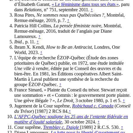
d’Élisabeth Garant,
« Le féminisme dans tous ses états »
, paru
dans
Relations,
n° 751, septembre 2011.
↑
Rosa Pires,
Ne sommes nous pas Québécoises ?,
Montréal,
Remue-ménage, 2019, p. 7.
↑
Patricia Hill Collins,
La pensée féministe noir
e, Montréal,
Remue-ménage, 2016, traduit de l’anglais par Diane
Lamoureux.
↑
Ibid.
, p. 11.
↑
Ibram X. Kendi,
How to Be an Antiracist
, Londres, One
World, 2023.
↑
L’équipe de recherche ÉZOP-Québec (Étude des zones
prioritaires de Québec) publie, en 1972, une étude intitulée
Une ville à vendre
, éditée par le Conseil des œuvres et du
bien-être. En 1981, les Éditions coopératives Albert Saint-
Martin à Laval publient une synthèse de la recherche du
groupe ÉZOP-Québec.
↑
France Simard, « Plainte du Conseil du trésor. Stewart reçoit
une sommation » et « Commis : le gouvernement porte plainte.
Une grève illégale ? »,
Le Droit,
3 octobre 1980, p. 1 et 5.
↑
Jugement de la Cour suprême,
Robichaud c. Canada
(
Conseil
du
Trésor
) [1987] 2 RCS 84.
↑
L’AFPC-Québec souligne les 25 ans de l’entente fédérale en
matière d’équité salariale
,
30 octobre 2024.
↑
Cour suprême,
Tremblay
c. Daigle
[1989] 2 R.C.S. 530.
↑
Diane Lamoureux,
La lutte pour la liberté d’avortement au