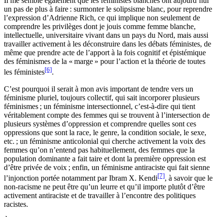
Il me semble également que les féministes blanches ont aujourd’hui
un pas de plus à faire : surmonter le solipsisme blanc, pour reprendre
l’expression d’Adrienne Rich, ce qui implique non seulement de
comprendre les privilèges dont je jouis comme femme blanche,
intellectuelle, universitaire vivant dans un pays du Nord, mais aussi
travailler activement à les déconstruire dans les débats féministes, de
même que prendre acte de l’apport à la fois cognitif et épistémique
des féminismes de la « marge » pour l’action et la théorie de toutes
[6]
les féministes
.
C’est pourquoi il serait à mon avis important de tendre vers un
féminisme pluriel, toujours collectif, qui sait incorporer plusieurs
féminismes ; un féminisme intersectionnel, c’est-à-dire qui tient
véritablement compte des femmes qui se trouvent à l’intersection de
plusieurs systèmes d’oppression et comprendre quelles sont ces
oppressions que sont la race, le genre, la condition sociale, le sexe,
etc. ; un féminisme anticolonial qui cherche activement la voix des
femmes qu’on n’entend pas habituellement, des femmes que la
population dominante a fait taire et dont la première oppression est
d’être privée de voix ; enfin, un féminisme antiraciste qui fait sienne
[7]
l’injonction portée notamment par Ibram X. Kendi
, à savoir que le
non-racisme ne peut être qu’un leurre et qu’il importe plutôt d’être
activement antiraciste et de travailler à l’encontre des politiques
racistes.