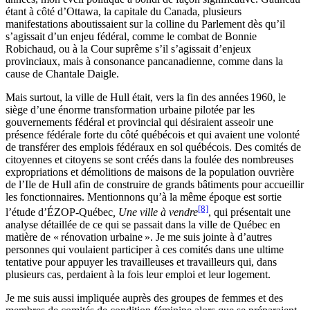
étant à côté d’Ottawa, la capitale du Canada, plusieurs
manifestations aboutissaient sur la colline du Parlement dès qu’il
s’agissait d’un enjeu fédéral, comme le combat de Bonnie
Robichaud, ou à la Cour suprême s’il s’agissait d’enjeux
provinciaux, mais à consonance pancanadienne, comme dans la
cause de Chantale Daigle.
Mais surtout, la ville de Hull était, vers la fin des années 1960, le
siège d’une énorme transformation urbaine pilotée par les
gouvernements fédéral et provincial qui désiraient asseoir une
présence fédérale forte du côté québécois et qui avaient une volonté
de transférer des emplois fédéraux en sol québécois. Des comités de
citoyennes et citoyens se sont créés dans la foulée des nombreuses
expropriations et démolitions de maisons de la population ouvrière
de l’Ile de Hull afin de construire de grands bâtiments pour accueillir
les fonctionnaires. Mentionnons qu’à la même époque est sortie
[8]
l’étude d’ÉZOP-Québec
, Une ville à vendre
, qui présentait une
analyse détaillée de ce qui se passait dans la ville de Québec en
matière de « rénovation urbaine ». Je me suis jointe à d’autres
personnes qui voulaient participer à ces comités dans une ultime
tentative pour appuyer les travailleuses et travailleurs qui, dans
plusieurs cas, perdaient à la fois leur emploi et leur logement.
Je me suis aussi impliquée auprès des groupes de femmes et des