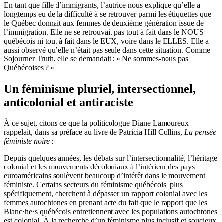
En tant que fille d’immigrants, l’autrice nous explique qu’elle a
longtemps eu de la difficulté à se retrouver parmi les étiquettes que
le Québec donnait aux femmes de deuxième génération issue de
l’immigration. Elle ne se retrouvait pas tout à fait dans le NOUS
québécois ni tout à fait dans le EUX, voire dans le ELLES. Elle a
aussi observé qu’elle n’était pas seule dans cette situation. Comme
Sojourner Truth, elle se demandait : « Ne sommes-nous pas
Québécoises ? »
Un féminisme pluriel, intersectionnel,
anticolonial et antiraciste
À ce sujet, citons ce que la politicologue Diane Lamoureux
rappelait, dans sa préface au livre de Patricia Hill Collins,
La pensée
féministe noire
:
Depuis quelques années, les débats sur l’intersectionnalité, l’héritage
colonial et les mouvements décoloniaux à l’intérieur des pays
euroaméricains soulèvent beaucoup d’intérêt dans le mouvement
féministe. Certains secteurs du féminisme québécois, plus
spécifiquement, cherchent à dépasser un rapport colonial avec les
femmes autochtones en prenant acte du fait que le rapport que les
Blanc·he·s québécois entretiennent avec les populations autochtones
est colonial. À la recherche d’un féminisme plus inclusif et soucieux