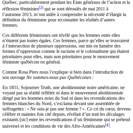
Québec, particulièrement pendant les États généraux de l’action et la
[3]
réflexion féministes
qui se sont déroulés de mai 2011 à
l’automne 2013, m’ont aidée à comprendre la nécessité d’élargir la
définition du féminisme pour reconnaitre les réalités d’autres
femmes.
Ces différents féminismes ont révélé que les femmes entre elles
n’étaient pas toutes égales. Ces femmes, parce qu’elles se trouvaient
à l’intersection de plusieurs oppressions, ont mis en lumière des
formes d’oppression comme le racisme et le colonialisme qui étaient
prioritaires pour elles, mais non prioritaires pour le mouvement
féministe québécois en général.
Comme Rosa Pires nous l’explique si bien dans l’introduction de
son ouvrage
Ne sommes-nous pas Québécoises :
En 1851, Sojourner Truth, une abolitionniste noire américaine, ne
voyant pas sa réalité reflétée ni dans le mouvement abolitionniste
dirigé par les hommes noirs du Sud ni dans les revendications des
femmes blanches du Nord, s’exclama devant une assemblée de
suffragettes : « Ne suis-je pas une femme ? ». Ce cri du cœur, devenu
célèbre et maintes fois cité depuis, révélait d’un trait les décalages
existants [
sic
] entre les revendications d’un féminisme qui se prétend
[4]
universel et les conditions de vie des Afro-Américaines
.