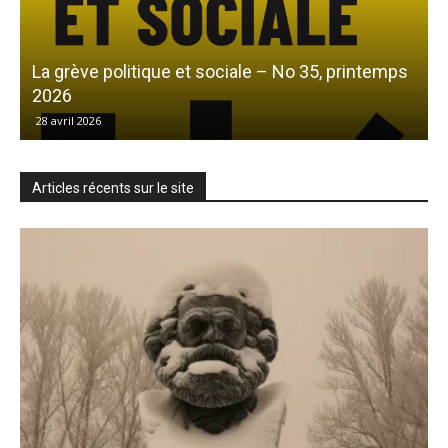
La grève politique et sociale – No 35, printemps
L
2026
28 avril 2026
Articles récents sur le site