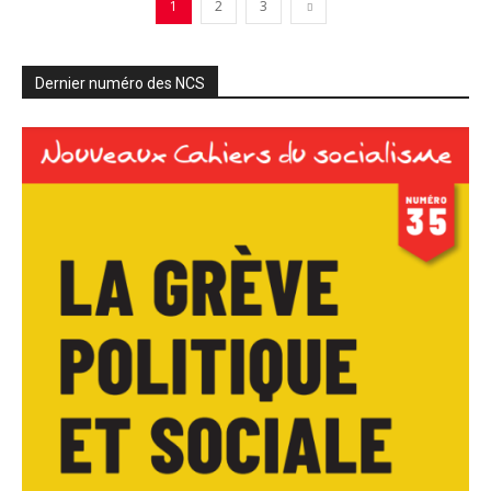
1
2
3
Dernier numéro des NCS