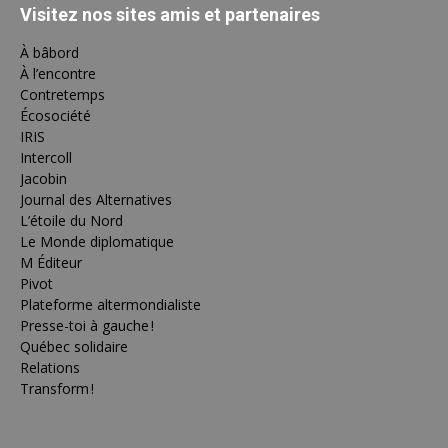
Visitez nos sites amis et partenaires
À bâbord
À l’encontre
Contretemps
Écosociété
IRIS
Intercoll
Jacobin
Journal des Alternatives
L’étoile du Nord
Le Monde diplomatique
M Éditeur
Pivot
Plateforme altermondialiste
Presse-toi à gauche !
Québec solidaire
Relations
Transform !