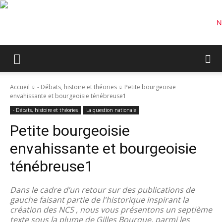
Accueil
- Débats, histoire et théories
Petite bourgeoisie
envahissante et bourgeoisie ténébreuse1
- Débats, histoire et théories
La question nationale
Petite bourgeoisie
envahissante et bourgeoisie
ténébreuse1
Dans le cadre d’un retour sur des publications de
gauche faisant partie de l'historique inspirant la
création des NCS , nous vous présentons un septième
texte sous la plume de Gilles Bourque, parmi les