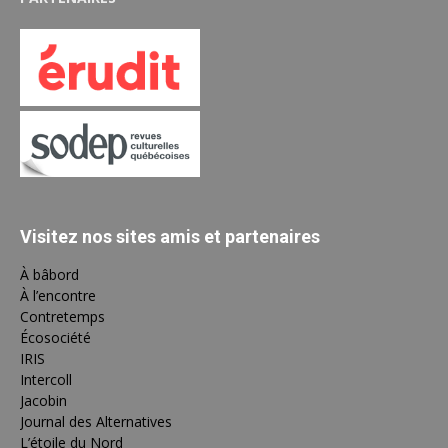
Visitez nos sites amis et partenaires
À bâbord
À l’encontre
Contretemps
Écosociété
IRIS
Intercoll
Jacobin
Journal des Alternatives
L’étoile du Nord