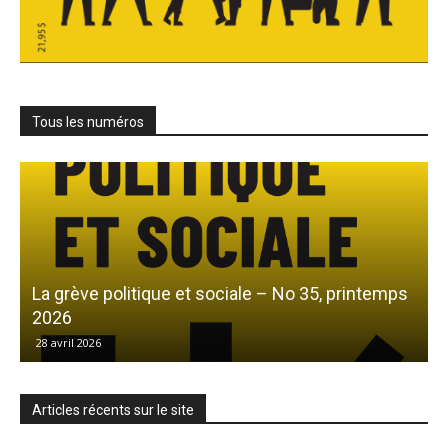
Tous les numéros
La grève politique et sociale – No 35, printemps
L
2026
28 avril 2026
Articles récents sur le site