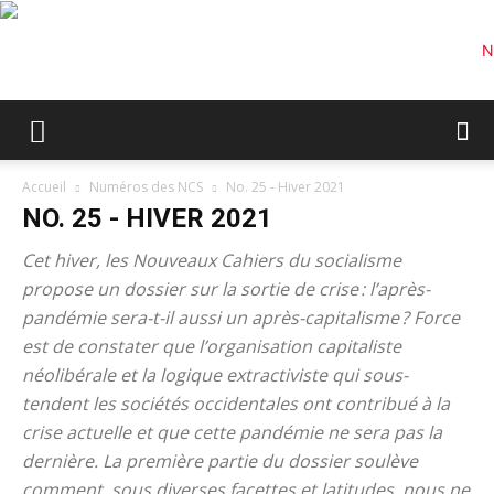
Accueil
Numéros des NCS
No. 25 - Hiver 2021
NO. 25 - HIVER 2021
Cet hiver, les
Nouveaux Cahiers du socialisme
propose un dossier sur la sortie de crise : l’après-
pandémie sera-t-il aussi un après-capitalisme ? Force
est de constater que l’organisation capitaliste
néolibérale et la logique extractiviste qui sous-
tendent les sociétés occidentales ont contribué à la
crise actuelle et que cette pandémie ne sera pas la
dernière. La première partie du dossier soulève
comment, sous diverses facettes et latitudes, nous ne