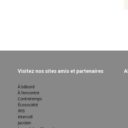
Visitez nos sites amis et partenaires
A
À bâbord
À l’encontre
Contretemps
Écosociété
IRIS
Intercoll
Jacobin