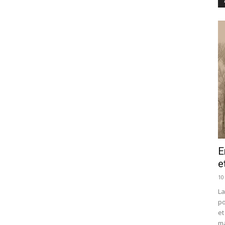
E
e
10
La
po
et
ma