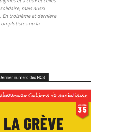
digmes et à ceux et celles
solidaire, mais aussi
 En troisième et dernière
complotistes ou la
Dernier numéro des NCS