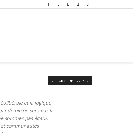
7 JOURS POPULAIRE
éolibérale et la logique
e pandémie ne sera pas la
s ne sommes pas égaux
ées et communautés