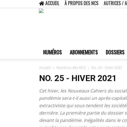
ACCUEIL
À PROPOS DES NCS
AUTRICES / 
NUMÉROS
ABONNEMENTS
DOSSIERS
Accueil
Numéros des NCS
No. 25 - Hiver 2021
NO. 25 - HIVER 2021
Cet hiver, les
Nouveaux Cahiers du socia
pandémie sera-t-il aussi un après-capitali
extractiviste qui sous-tendent les sociét
dernière. La première partie du dossier
devant la pandémie. Inégalités dans le c