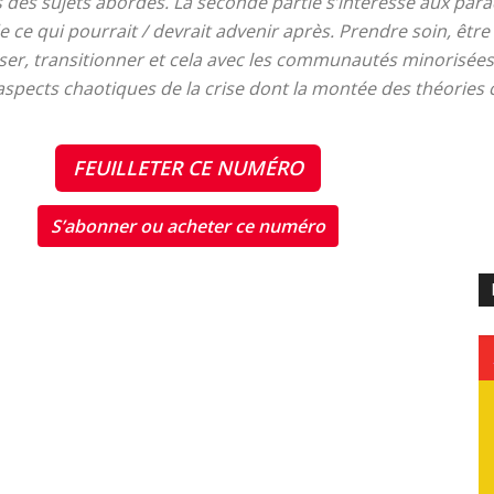
 des sujets abordés. La seconde partie s’intéresse aux para
e ce qui pourrait / devrait advenir après. Prendre soin, être 
du
er, transitionner et cela avec les communautés minorisées.
 aspects chaotiques de la crise dont la montée des théories 
FEUILLETER CE NUMÉRO
socialisme
S’abonner ou acheter ce numéro