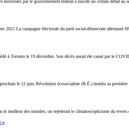
 terroristes par le gouvernement fédéral a suscité un certain débat au se
2021 La campagne électorale du parti social-démocrate allemand SPD s
dé à Toronto le 19 décembre. Son décès aurait été causé par le COVID
chain le 12 juin, Révolution écosocialiste (R.É.) tiendra sa première 
e meilleur des mondes, on rejetterait le climatoscepticisme du revers d
t »