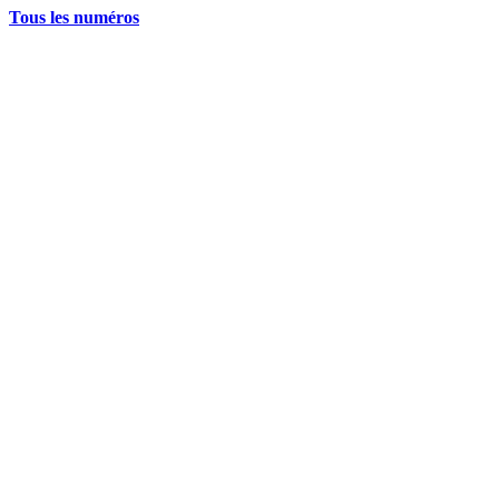
Tous les numéros
La grève politique et sociale – No 35, printemps 2026
28 avril 2026