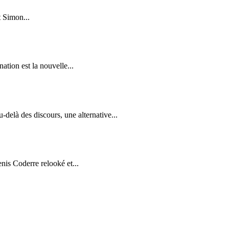
t Simon...
tion est la nouvelle...
delà des discours, une alternative...
is Coderre relooké et...