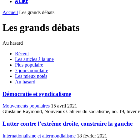
À LIRE
Accueil
Les grands débats
Les grands débats
Au hasard
Récent
Les articles à la une
Plus populaire
7 jours populaire
Les mieux notés
Au hasard
Démocratie et syndicalisme
Mouvements populaires
15 avril 2021
Ghislaine Raymond, Nouveaux Cahiers du socialisme, no. 19, hiver r0
Lutter contre l’extrême droite, construire la gauche
Internationalisme et altermondialisme
18 février 2021