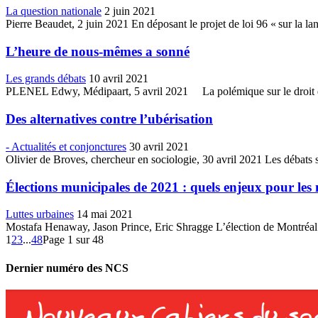
La question nationale
2 juin 2021
Pierre Beaudet, 2 juin 2021 En déposant le projet de loi 96 « sur la l
L’heure de nous-mêmes a sonné
Les grands débats
10 avril 2021
PLENEL Edwy, Médipaart, 5 avril 2021 La polémique sur le droit de s
Des alternatives contre l’ubérisation
- Actualités et conjonctures
30 avril 2021
Olivier de Broves, chercheur en sociologie, 30 avril 2021 Les débats s
Élections municipales de 2021 : quels enjeux pour le
Luttes urbaines
14 mai 2021
Mostafa Henaway, Jason Prince, Eric Shragge L’élection de Montréal 
1
2
3
...
48
Page 1 sur 48
Dernier numéro des NCS