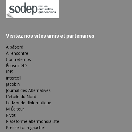
Visitez nos sites amis et partenaires
À bâbord
À l’encontre
Contretemps
Écosociété
IRIS
Intercoll
Jacobin
Journal des Alternatives
L’étoile du Nord
Le Monde diplomatique
M Éditeur
Pivot
Plateforme altermondialiste
Presse-toi à gauche !