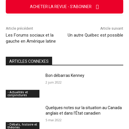
ACHETER LA REVUE - S'ABONNER
Article précédent
Article suivant
Les Forums sociaux et la
Un autre Québec est possible
gauche en Amérique latine
ARTICLES CONNEXES
Bon débarras Kenney
2 juin 2022
- Actualités et
conjonctures
Quelques notes sur la situation au Canada
anglais et dans l’État canadien
5 mai 2022
- Débats, histoire et
théories