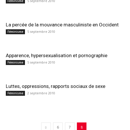
5 septembre 2010
Féminisme
La percée de la mouvance masculiniste en Occident
5 septembre 2010
Féminisme
Ap­parence, hy­per­sex­ual­isa­tion et pornogra­phie
5 septembre 2010
Féminisme
Luttes, oppressions, rapports sociaux de sexe
2 septembre 2010
Féminisme
6
7
8