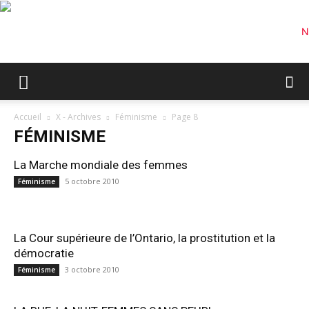
Accueil
X - Archives
Féminisme
Page 8
FÉMINISME
La Marche mondiale des femmes
5 octobre 2010
Féminisme
La Cour supérieure de l’Ontario, la prostitution et la
démocratie
3 octobre 2010
Féminisme