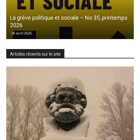
La grève politique et sociale – No 35, printemps
L
2026
28 avril 2026
Articles récents sur le site