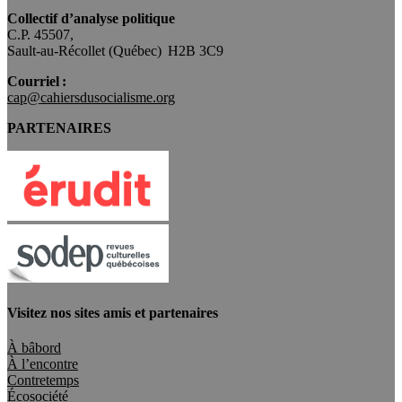
Collectif d’analyse politique
C.P. 45507,
Sault-au-Récollet (Québec) H2B 3C9
Courriel :
cap@cahiersdusocialisme.org
PARTENAIRES
Visitez nos sites amis et partenaires
À bâbord
À l’encontre
Contretemps
Écosociété