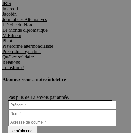
IRIS
Intercoll
Jacobin
Journal des Alternatives
L’étoile du Nord
Le Monde diplomatique
M Éditeur
Pivot
Plateforme altermondialiste
Presse-toi à gauche !
Québec solidaire
Relations
Transform !
Abonnez-vous à notre infolettre
Pas plus de 12 envois par année.