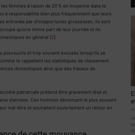
ue les femmes à raison de 20 % en moyenne dans le
bles à responsabilité bien plus fréquemment que leurs
ais entravée par d’inopportunes grossesses, ils sont
n’occupe qu’une mince part de leur journée et ils
domestiques en général [
2
].
eu poursuivis et trop souvent excusés lorsqu’ils se
 comme le rappellent les statistiques de classement
lences domestiques ainsi que des travaux de
e société patriarcale prétend être gravement lésé et
E
taine d’années. Ces hommes dénoncent le plus souvent
e
eur mal-être et souhaitent ouvertement un retour en
10
La
po
et
gence de cette mouvance