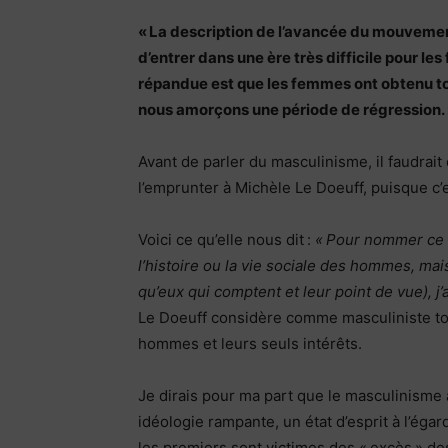
« La description de l’avancée du mouvement
d’entrer dans une ère très difficile pour les 
répandue est que les femmes ont obtenu tou
nous amorçons une période de régression.
Avant de parler du masculinisme, il faudrai
l’emprunter à Michèle Le Doeuff, puisque c’e
Voici ce qu’elle nous dit :
« Pour nommer ce 
l’histoire ou la vie sociale des hommes, mais
qu’eux qui comptent et leur point de vue), j
Le Doeuff considère comme masculiniste tou
hommes et leurs seuls intérêts.
Je dirais pour ma part que le masculinisme 
idéologie rampante, un état d’esprit à l’ég
les premiers sont victimes des « excès » de