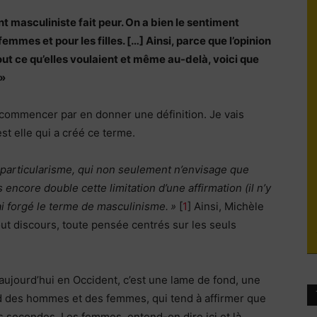
 masculiniste fait peur. On a bien le sentiment
du
femmes et pour les filles. […] Ainsi, parce que l’opinion
t ce qu’elles voulaient et même au-delà, voici que
 »
t commencer par en donner une définition. Je vais
socialisme
st elle qui a créé ce terme.
particularisme, qui non seulement n’envisage que
 encore double cette limitation d’une affirmation (il n’y
’ai forgé le terme de masculinisme. »
[
1
] Ainsi, Michèle
t discours, toute pensée centrés sur les seuls
aujourd’hui en Occident, c’est une lame de fond, une
ard des hommes et des femmes, qui tend à affirmer que
s secondes. Les femmes, entend-on dire ici et là,