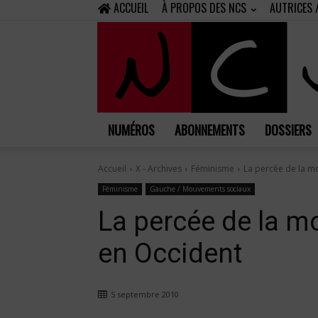
ACCUEIL
À PROPOS DES NCS
AUTRICES 
NUMÉROS
ABONNEMENTS
DOSSIERS
Accueil
X - Archives
Féminisme
La percée de la m
Féminisme
Gauche / Mouvements sociaux
La percée de la m
en Occident
5 septembre 2010