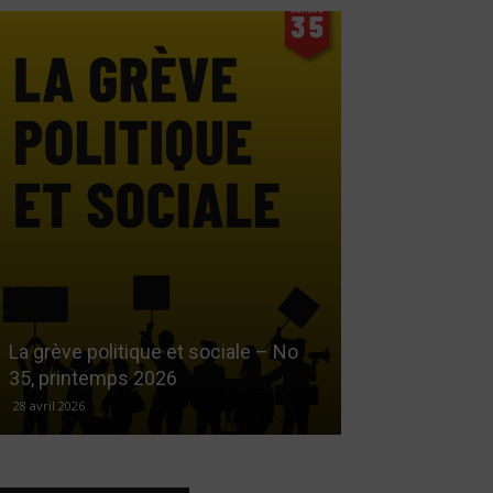
Le droit au log
La grève politique et sociale – No
démarchandisa
35, printemps 2026
automne 2025
28 avril 2026
17 décembre 2025