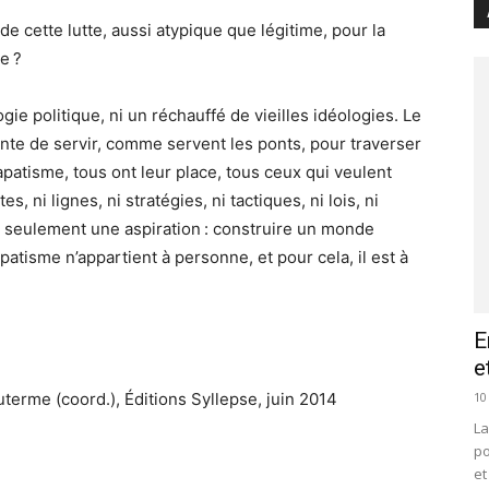
de cette lutte, aussi atypique que légitime, pour la
e ?
gie politique, ni un réchauffé de vieilles idéologies. Le
tente de servir, comme servent les ponts, pour traverser
zapatisme, tous ont leur place, tous ceux qui veulent
es, ni lignes, ni stratégies, ni tactiques, ni lois, ni
 a seulement une aspiration : construire un monde
apatisme n’appartient à personne, et pour cela, il est à
E
e
10
uterme (coord.), Éditions Syllepse, juin 2014
La
po
et