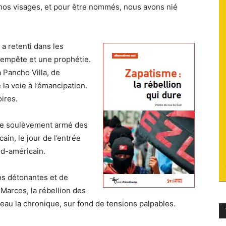
 nos visages, et pour être nommés, nous avons nié
du
 a retenti dans les
empête et une prophétie.
 Pancho Villa, de
socialisme
 la voie à l’émancipation.
ires.
le soulèvement armé des
in, le jour de l’entrée
rd-américain.
ns détonantes et de
arcos, la rébellion des
au la chronique, sur fond de tensions palpables.