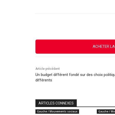
Facebook
X
Email
ACHETER LA
Article précédent
Un budget différent fondé sur des choix politiq
différents
ARTICLES CONNEXES
Gauche / Mouvements sociaux
Gauche / Mo