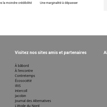
us la moindre crédibilité
Une marginalité à dépasser
Visitez nos sites amis et partenaires
A
À bâbord
À l’encontre
Contretemps
Écosociété
IRIS
Intercoll
Jacobin
Journal des Alternatives
L’étoile du Nord