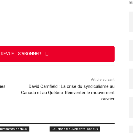
ma
Imprimer
 REVUE - S'ABONNER
Article suivant
ues
David Camﬁeld : La crise du syndicalisme au
Canada et au Québec. Réinventer le mouvement
ouvrier
uvements sociaux
Gauche / Mouvements sociaux