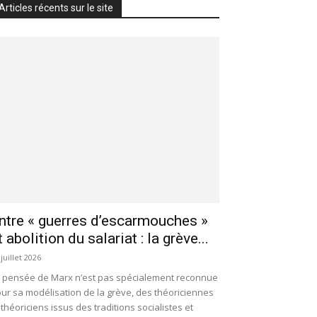
Articles récents sur le site
ntre « guerres d’escarmouches »
t abolition du salariat : la grève...
 juillet 2026
 pensée de Marx n’est pas spécialement reconnue
ur sa modélisation de la grève, des théoriciennes
 théoriciens issus des traditions socialistes et