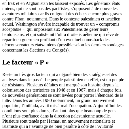
en Irak et en Afghanistan les laissent exposés. Les généraux états-
uniens, qui ne sont pas des pacifistes, s’opposent à de nouvelles
aventures militaires car ils craignent des échecs encore plus graves
contre l’Iran, notamment. Dans le contexte palestinien et israélien
actuel, Washington s’avère incapable de trouver un « compromis
acceptable », qui imposerait aux Palestiniens de gérer leurs
bantoustans, et qui satisferait l’ultra droite israélienne qui rêve de
repartir en guerre en profitant d’un éventuel come-back des
néoconservateurs états-uniens (possible selon les derniers sondages
concernant les élections au Congrès).
Le facteur « P »
Reste un très gros facteur qui a déjoué bien des stratégies et des
analyses dans le passé. Le peuple palestinien en effet, est un peuple
de résistants. Plusieurs défaites ont marqué son histoire depuis la
colonisation des territoires en 1948 et en 1967, mais à chaque fois,
de nouvelles générations se sont levées pour porter l’étendard de la
lutte. Dans les années 1980 notamment, un grand mouvement
populaire, l’Intifada, avait mis à mal l’occupation. Aujourd’hui les
conditions sont plus dures, d’autant plus que beaucoup de gens
n’ont plus confiance dans la direction palestinienne actuelle.
Plusieurs sont tentés par Hamas, un mouvement nationaliste et
islamiste qui a l’avantage de bien paraître à côté de l’Autorité