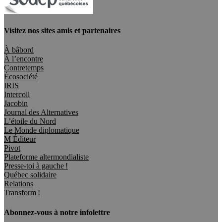
Visitez nos sites amis et partenaires
À bâbord
À l’encontre
Contretemps
Écosociété
IRIS
Intercoll
Jacobin
Journal des Alternatives
L’étoile du Nord
Le Monde diplomatique
M Éditeur
Pivot
Plateforme altermondialiste
Presse-toi à gauche !
Québec solidaire
Relations
Transform !
Abonnez-vous à notre infolettre