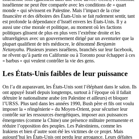
israélienne ne peut être comparée avec les conditions de « quart
monde » qui sévissent en Palestine. Mais l’impact de la crise
financière et des déboires des États-Unis se fait rudement sentir, tant
est profonde la dépendance d’Israël envers les États-Unis. Il y a
aussi une crise morale et politique, au moment où les factions
politiques glissent de plus en plus vers l’extrême droite et les
ultrareligieux avec un gouvernement dirigé par un aventurier que la
plupart qualifient de très médiocre, le dénommé
Benjamin
Netanyahu
. Plusieurs jeunes israéliens, branchés sur leur facebook,
ne rêvent qu’à partir en Californie ou à Toronto pour échapper à ces
« barbus » qui veulent contrôler la vie des gens.
Les États-Unis faibles de leur puissance
On l’a dit auparavant, les États-Unis sont l’éléphant dans le salon. Ils
ont appuyé Israël depuis longtemps, surtout à l’époque où il fallait
détruire le nationalisme arabe (en Palestine et ailleurs) et bloquer
l’URSS. Plus tard dans les années 1990, Bush père et fils ont voulu
imposer la « réingénierie » du Moyen-Orient, pour sécuriser leur
contrôle sur les ressources énergétiques, imposer aux puissances
émergentes (comme la Chine) une présence militaire permanente et
réduire l’opposition des peuples. Les Palestiniens, comme les
Irakiens et bien d’autre sont été les victimes de ce projet. Mais
aujourd’hui les États-Unis ont perdu leur arrogance. Leurs défaites