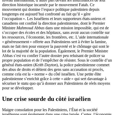
niveau international, d’autre part devant les insuffisances de leur
direction historique incarnée par le mouvement Fatah. Ce
mouvement qui domine l’espace politique palestinien depuis
longtemps est aujourd’hui confronté au fait qu’il « gère
l’occupation ». Les Israéliens et leurs supporteurs états-uniens et
canadiens ont confiné la direction palestinienne, dont le Premier
Ministre
Mahmoud Abbas
dans une mission impossible, qui est de
s’occuper des écoles et des hôpitaux, sans avoir aucun contrôle sur
les ressources, l’économie, les frontières, etc. L’aide internationale
« généreusement » offerte aux Palestiniens sert à éviter la famine,
mais ne fait rien pour enrayer la pauvreté et le chômage qui sont le
lot de la majorité de la population. Également, le Premier Ministre
Abbas s’est vu confier l’autre dossier peu reluisant de policer sa
propre population et de l’empêcher de résister. Sous le contrôle d’un
général états-unien (
Keith Dayton
), la police palestinienne commet
des abus de droits et détient des gens sans accusation ni procès,
comme cela est la « norme » du côté israélien. Une petite élite
palestinienne s’enrichit grâce à cette « aide » qui sert davantage à
sécuriser le statu quo qu’à donner aux Palestiniens de réels moyens
pour se développer.
Une crise sourde du côté israélien
Maigre consolation pour les Palestiniens, l’État et la société
israélienne sont également dans une crise larvée. Certes, l’économie