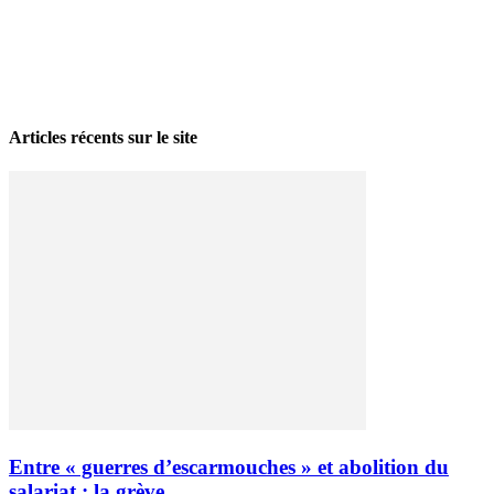
La grève politique et sociale – No 35, printemps 2026
28 avril 2026
Articles récents sur le site
Entre « guerres d’escarmouches » et abolition du
salariat : la grève...