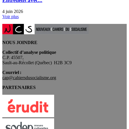
Entretiens avec...
4 juin 2026
Voir plus
NOUS JOINDRE
Collectif d’analyse politique
C.P. 45507,
Sault-au-Récollet (Québec) H2B 3C9
Courriel :
cap@cahiersdusocialisme.org
PARTENAIRES