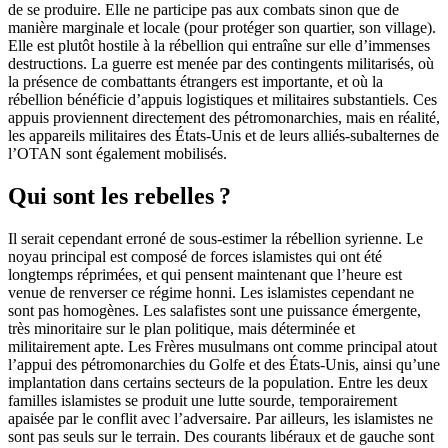
de se produire. Elle ne participe pas aux combats sinon que de
manière marginale et locale (pour protéger son quartier, son village).
Elle est plutôt hostile à la rébellion qui entraîne sur elle d’immenses
destructions. La guerre est menée par des contingents militarisés, où
la présence de combattants étrangers est importante, et où la
rébellion bénéficie d’appuis logistiques et militaires substantiels. Ces
appuis proviennent directement des pétromonarchies, mais en réalité,
les appareils militaires des États-Unis et de leurs alliés-subalternes de
l’OTAN sont également mobilisés.
Qui sont les rebelles ?
Il serait cependant erroné de sous-estimer la rébellion syrienne. Le
noyau principal est composé de forces islamistes qui ont été
longtemps réprimées, et qui pensent maintenant que l’heure est
venue de renverser ce régime honni. Les islamistes cependant ne
sont pas homogènes. Les salafistes sont une puissance émergente,
très minoritaire sur le plan politique, mais déterminée et
militairement apte. Les Frères musulmans ont comme principal atout
l’appui des pétromonarchies du Golfe et des États-Unis, ainsi qu’une
implantation dans certains secteurs de la population. Entre les deux
familles islamistes se produit une lutte sourde, temporairement
apaisée par le conflit avec l’adversaire. Par ailleurs, les islamistes ne
sont pas seuls sur le terrain. Des courants libéraux et de gauche sont