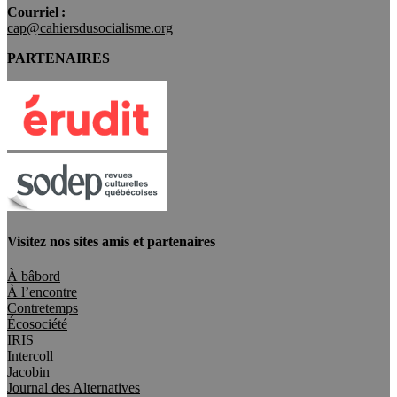
Courriel :
cap@cahiersdusocialisme.org
PARTENAIRES
Visitez nos sites amis et partenaires
À bâbord
À l’encontre
Contretemps
Écosociété
IRIS
Intercoll
Jacobin
Journal des Alternatives