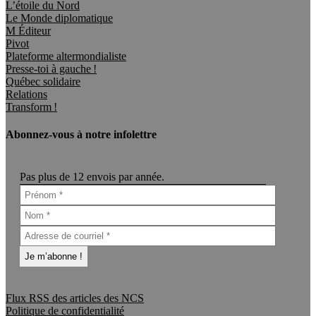
L’étoile du Nord
Le Monde diplomatique
M Éditeur
Pivot
Plateforme altermondialiste
Presse-toi à gauche !
Québec solidaire
Relations
Transform !
Abonnez-vous à notre infolettre
Pas plus de 12 envois par année.
Flux RSS des articles des NCS
Politique de confidentialité