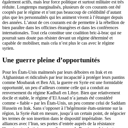
également actifs, mais leur force politique et surtout militaire est très
réduite. Longtemps marginalisés, plusieurs de ces courants ont été
cooptés par le régime et n’ont pas beaucoup de crédibilité d’autant
plus que les personnalités qui les animent vivent à l’étranger depuis
des années. L’atout de ces courants est de permettre à la rébellion de
bien paraître dans les officines étrangères et dans les conférences
internationales. Tout cela constitue une coalition bric-à-brac qui ne
pourrait sans doute pas résister devant un régime déterminé et
capable de mobiliser, mais cela n’est plus le cas avec le régime
syrien.
Une guerre pleine d’opportunités
Pour les États-Unis malmenés par leurs déboires en Irak et en
Afghanistan et ridiculisés par leur incapacité à protéger leurs pantins
comme Moubarak et Ben Ali, la guerre en Syrie est une formidable
opportunité, un peu d’ailleurs comme celle qui a conduit au
renversement du régime Kadhafi en Libye. Bien que relativement
docile et stable, le régime d’El Assad n’a jamais été considéré
comme « fiable » par les États-Unis, un peu comme celui de Saddam
Hussein en Irak. Sans s’opposer à l’hégémonie états-unienne sur la
région, la Syrie était en mesure, jusqu’à un certain point, de négocier
les termes de son insertion dans le dispositif impérialiste. Ses
alliances avec l’Iran, ses portes d’entrée auprès de la résistance