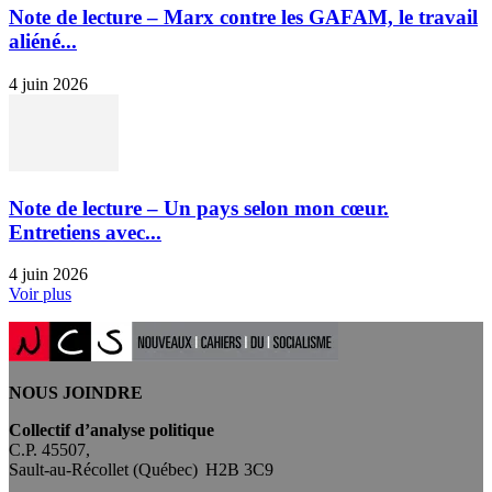
Note de lecture – Marx contre les GAFAM, le travail
aliéné...
4 juin 2026
Note de lecture – Un pays selon mon cœur.
Entretiens avec...
4 juin 2026
Voir plus
NOUS JOINDRE
Collectif d’analyse politique
C.P. 45507,
Sault-au-Récollet (Québec) H2B 3C9