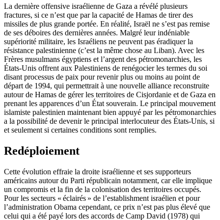
La dernière offensive israélienne de Gaza a révélé plusieurs
fractures, si ce n’est que par la capacité de Hamas de tirer des
missiles de plus grande portée. En réalité, Israël ne s’est pas remise
de ses déboires des dernières années. Malgré leur indéniable
supériorité militaire, les Israéliens ne peuvent pas éradiquer la
résistance palestinienne (c’est la même chose au Liban). Avec les
Frères musulmans égyptiens et l’argent des pétromonarchies, les
États-Unis offrent aux Palestiniens de renégocier les termes du soi
disant processus de paix pour revenir plus ou moins au point de
départ de 1994, qui permettrait à une nouvelle alliance reconstruite
autour de Hamas de gérer les territoires de Cisjordanie et de Gaza en
prenant les apparences d’un État souverain. Le principal mouvement
islamiste palestinien maintenant bien appuyé par les pétromonarchies
a la possibilité de devenir le principal interlocuteur des États-Unis, si
et seulement si certaines conditions sont remplies.
Redéploiement
Cette évolution effraie la droite israélienne et ses supporteurs
américains autour du Parti républicain notamment, car elle implique
un compromis et la fin de la colonisation des territoires occupés.
Pour les secteurs « éclairés » de l’establishment israélien et pour
l’administration Obama cependant, ce prix n’est pas plus élevé que
celui qui a été payé lors des accords de Camp David (1978) qui