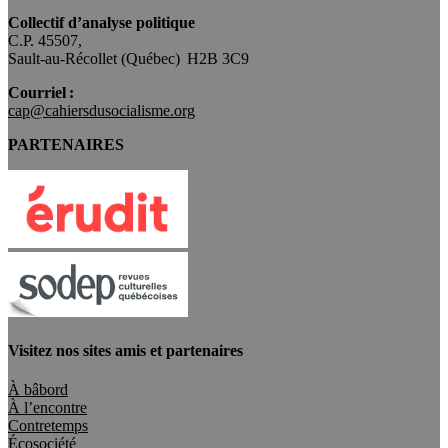
Collectif d’analyse politique
C.P. 45507,
Sault-au-Récollet (Québec) H2B 3C9
Courriel :
cap@cahiersdusocialisme.org
PARTENAIRES
Visitez nos sites amis et partenaires
À bâbord
À l’encontre
Contretemps
Écosociété