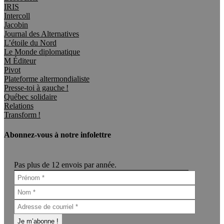
IRIS
Intercoll
Jacobin
Journal des Alternatives
L’étoile du Nord
Le Monde diplomatique
M Éditeur
Pivot
Plateforme altermondialiste
Presse-toi à gauche !
Québec solidaire
Relations
Transform !
Abonnez-vous à notre infolettre
Pas plus de 12 envois par année.