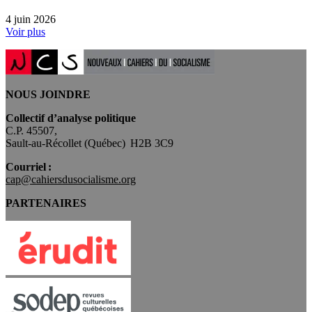
4 juin 2026
Voir plus
NOUS JOINDRE
Collectif d’analyse politique
C.P. 45507,
Sault-au-Récollet (Québec) H2B 3C9
Courriel :
cap@cahiersdusocialisme.org
PARTENAIRES