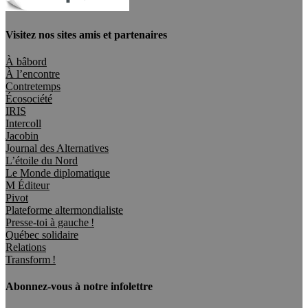
Visitez nos sites amis et partenaires
À bâbord
À l’encontre
Contretemps
Écosociété
IRIS
Intercoll
Jacobin
Journal des Alternatives
L’étoile du Nord
Le Monde diplomatique
M Éditeur
Pivot
Plateforme altermondialiste
Presse-toi à gauche !
Québec solidaire
Relations
Transform !
Abonnez-vous à notre infolettre