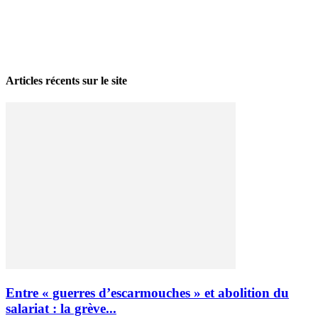
La grève politique et sociale – No 35, printemps 2026
28 avril 2026
Articles récents sur le site
Entre « guerres d’escarmouches » et abolition du
salariat : la grève...