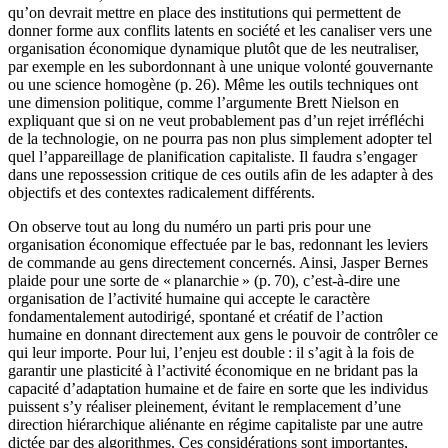
qu’on devrait mettre en place des institutions qui permettent de
donner forme aux conflits latents en société et les canaliser vers une
organisation économique dynamique plutôt que de les neutraliser,
par exemple en les subordonnant à une unique volonté gouvernante
ou une science homogène (p. 26). Même les outils techniques ont
une dimension politique, comme l’argumente Brett Nielson en
expliquant que si on ne veut probablement pas d’un rejet irréfléchi
de la technologie, on ne pourra pas non plus simplement adopter tel
quel l’appareillage de planification capitaliste. Il faudra s’engager
dans une repossession critique de ces outils afin de les adapter à des
objectifs et des contextes radicalement différents.
On observe tout au long du numéro un parti pris pour une
organisation économique effectuée par le bas, redonnant les leviers
de commande au gens directement concernés. Ainsi, Jasper Bernes
plaide pour une sorte de « planarchie » (p. 70), c’est-à-dire une
organisation de l’activité humaine qui accepte le caractère
fondamentalement autodirigé, spontané et créatif de l’action
humaine en donnant directement aux gens le pouvoir de contrôler ce
qui leur importe. Pour lui, l’enjeu est double : il s’agit à la fois de
garantir une plasticité à l’activité économique en ne bridant pas la
capacité d’adaptation humaine et de faire en sorte que les individus
puissent s’y réaliser pleinement, évitant le remplacement d’une
direction hiérarchique aliénante en régime capitaliste par une autre
dictée par des algorithmes. Ces considérations sont importantes,