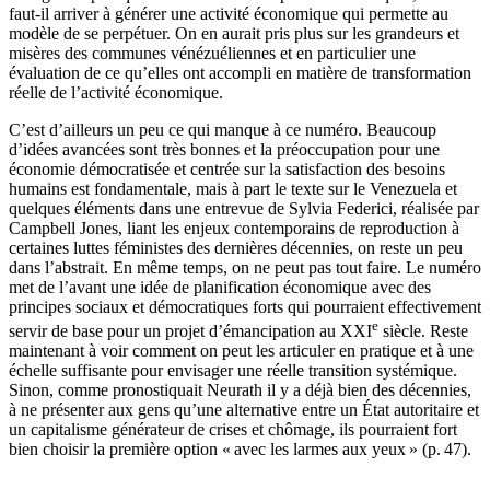
faut-il arriver à générer une activité économique qui permette au
modèle de se perpétuer. On en aurait pris plus sur les grandeurs et
misères des communes vénézuéliennes et en particulier une
évaluation de ce qu’elles ont accompli en matière de transformation
réelle de l’activité économique.
C’est d’ailleurs un peu ce qui manque à ce numéro. Beaucoup
d’idées avancées sont très bonnes et la préoccupation pour une
économie démocratisée et centrée sur la satisfaction des besoins
humains est fondamentale, mais à part le texte sur le Venezuela et
quelques éléments dans une entrevue de Sylvia Federici, réalisée par
Campbell Jones, liant les enjeux contemporains de reproduction à
certaines luttes féministes des dernières décennies, on reste un peu
dans l’abstrait. En même temps, on ne peut pas tout faire. Le numéro
met de l’avant une idée de planification économique avec des
principes sociaux et démocratiques forts qui pourraient effectivement
e
servir de base pour un projet d’émancipation au XXI
siècle. Reste
maintenant à voir comment on peut les articuler en pratique et à une
échelle suffisante pour envisager une réelle transition systémique.
Sinon, comme pronostiquait Neurath il y a déjà bien des décennies,
à ne présenter aux gens qu’une alternative entre un État autoritaire et
un capitalisme générateur de crises et chômage, ils pourraient fort
bien choisir la première option « avec les larmes aux yeux » (p. 47).