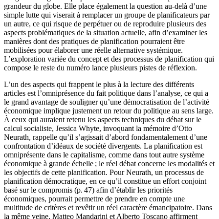
grandeur du globe. Elle place également la question au-delà d’une
simple lutte qui viserait à remplacer un groupe de planificateurs par
un autre, ce qui risque de perpétuer ou de reproduire plusieurs des
aspects problématiques de la situation actuelle, afin d’examiner les
manières dont des pratiques de planification pourraient être
mobilisées pour élaborer une réelle alternative systémique.
L’exploration variée du concept et des processus de planification qui
compose le reste du numéro lance plusieurs pistes de réflexion.
L’un des aspects qui frappent le plus à la lecture des différents
articles est l’omniprésence du fait politique dans l’analyse, ce qui a
le grand avantage de souligner qu’une démocratisation de l’activité
économique implique justement un retour du politique au sens large.
À ceux qui auraient retenu les aspects techniques du débat sur le
calcul socialiste, Jessica Whyte, invoquant la mémoire d’Otto
Neurath, rappelle qu’il s’agissait d’abord fondamentalement d’une
confrontation d’idéaux de société divergents. La planification est
omniprésente dans le capitalisme, comme dans tout autre système
économique à grande échelle ; le réel débat concerne les modalités et
les objectifs de cette planification. Pour Neurath, un processus de
planification démocratique, en ce qu’il constitue un effort conjoint
basé sur le compromis (p. 47) afin d’établir les priorités
économiques, pourrait permettre de prendre en compte une
multitude de critères et revêtir un réel caractère émancipatoire. Dans
la même veine, Matteo Mandarini et Alberto Toscano affirment