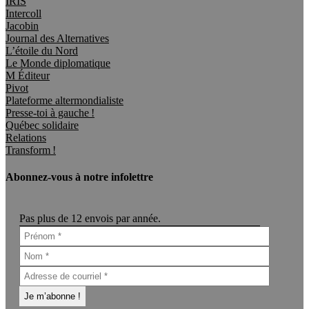
IRIS
Intercoll
Jacobin
Journal des Alternatives
L’étoile du Nord
Le Monde diplomatique
M Éditeur
Pivot
Plateforme altermondialiste
Presse-toi à gauche !
Québec solidaire
Relations
Transform !
Abonnez-vous à notre infolettre
Pas plus de 12 envois par année.