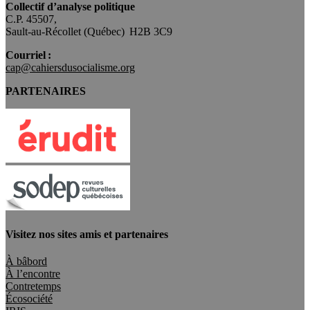
Collectif d’analyse politique
C.P. 45507,
Sault-au-Récollet (Québec) H2B 3C9
Courriel :
cap@cahiersdusocialisme.org
PARTENAIRES
Visitez nos sites amis et partenaires
À bâbord
À l’encontre
Contretemps
Écosociété