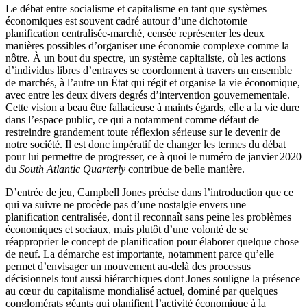
Le débat entre socialisme et capitalisme en tant que systèmes
économiques est souvent cadré autour d’une dichotomie
planification centralisée-marché, censée représenter les deux
manières possibles d’organiser une économie complexe comme la
nôtre. À un bout du spectre, un système capitaliste, où les actions
d’individus libres d’entraves se coordonnent à travers un ensemble
de marchés, à l’autre un État qui régit et organise la vie économique,
avec entre les deux divers degrés d’intervention gouvernementale.
Cette vision a beau être fallacieuse à maints égards, elle a la vie dure
dans l’espace public, ce qui a notamment comme défaut de
restreindre grandement toute réflexion sérieuse sur le devenir de
notre société. Il est donc impératif de changer les termes du débat
pour lui permettre de progresser, ce à quoi le numéro de janvier 2020
du
South Atlantic Quarterly
contribue de belle manière.
D’entrée de jeu, Campbell Jones précise dans l’introduction que ce
qui va suivre ne procède pas d’une nostalgie envers une
planification centralisée, dont il reconnaît sans peine les problèmes
économiques et sociaux, mais plutôt d’une volonté de se
réapproprier le concept de planification pour élaborer quelque chose
de neuf. La démarche est importante, notamment parce qu’elle
permet d’envisager un mouvement au-delà des processus
décisionnels tout aussi hiérarchiques dont Jones souligne la présence
au cœur du capitalisme mondialisé actuel, dominé par quelques
conglomérats géants qui planifient l’activité économique à la