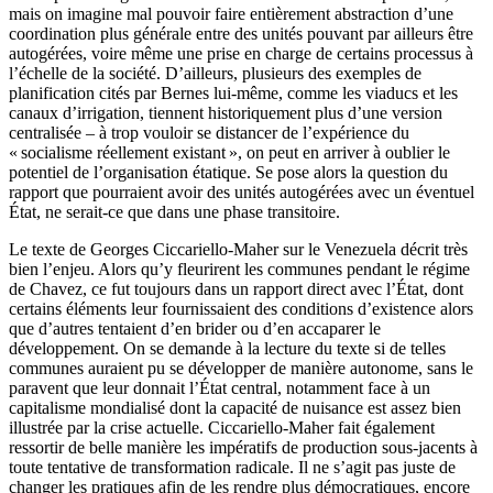
mais on imagine mal pouvoir faire entièrement abstraction d’une
coordination plus générale entre des unités pouvant par ailleurs être
autogérées, voire même une prise en charge de certains processus à
l’échelle de la société. D’ailleurs, plusieurs des exemples de
planification cités par Bernes lui-même, comme les viaducs et les
canaux d’irrigation, tiennent historiquement plus d’une version
centralisée – à trop vouloir se distancer de l’expérience du
« socialisme réellement existant », on peut en arriver à oublier le
potentiel de l’organisation étatique. Se pose alors la question du
rapport que pourraient avoir des unités autogérées avec un éventuel
État, ne serait-ce que dans une phase transitoire.
Le texte de Georges Ciccariello-Maher sur le Venezuela décrit très
bien l’enjeu. Alors qu’y fleurirent les communes pendant le régime
de Chavez, ce fut toujours dans un rapport direct avec l’État, dont
certains éléments leur fournissaient des conditions d’existence alors
que d’autres tentaient d’en brider ou d’en accaparer le
développement. On se demande à la lecture du texte si de telles
communes auraient pu se développer de manière autonome, sans le
paravent que leur donnait l’État central, notamment face à un
capitalisme mondialisé dont la capacité de nuisance est assez bien
illustrée par la crise actuelle. Ciccariello-Maher fait également
ressortir de belle manière les impératifs de production sous-jacents à
toute tentative de transformation radicale. Il ne s’agit pas juste de
changer les pratiques afin de les rendre plus démocratiques, encore