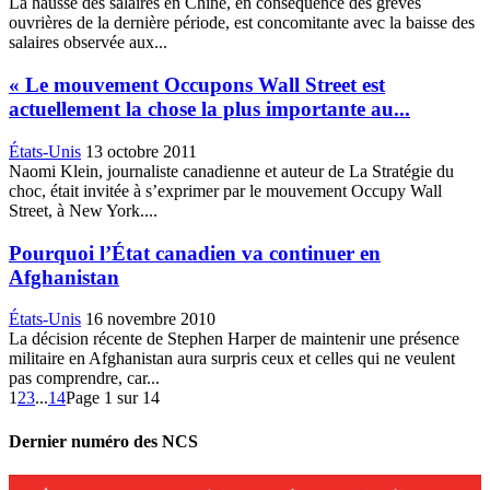
La hausse des salaires en Chine, en conséquence des grèves
ouvrières de la dernière période, est concomitante avec la baisse des
salaires observée aux...
« Le mouvement Occupons Wall Street est
actuellement la chose la plus importante au...
États-Unis
13 octobre 2011
Naomi Klein, journaliste canadienne et auteur de La Stratégie du
choc, était invitée à s’exprimer par le mouvement Occupy Wall
Street, à New York....
Pourquoi l’État canadien va continuer en
Afghanistan
États-Unis
16 novembre 2010
La décision récente de Stephen Harper de maintenir une présence
militaire en Afghanistan aura surpris ceux et celles qui ne veulent
pas comprendre, car...
1
2
3
...
14
Page 1 sur 14
Dernier numéro des NCS