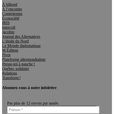
À bâbord
À l’encontre
Contretemps
Écosociété
IRIS
Intercoll
Jacobin
Journal des Alternatives
L’étoile du Nord
Le Monde diplomatique
M Éditeur
Pivot
Plateforme altermondialiste
Presse-toi à gauche !
Québec solidaire
Relations
Transform !
Abonnez-vous à notre infolettre
Pas plus de 12 envois par année.