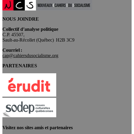
NOUS JOINDRE
Collectif d’analyse politique
C.P. 45507,
Sault-au-Récollet (Québec) H2B 3C9
Courriel :
cap@cahiersdusocialisme.org
PARTENAIRES
Visitez nos sites amis et partenaires