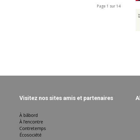
Page 1 sur 14
Visitez nos sites amis et partenaires
A
À bâbord
À l’encontre
Contretemps
Écosociété