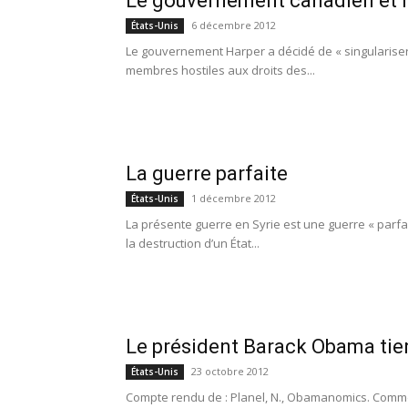
Le gouvernement canadien et l
6 décembre 2012
États-Unis
Le gouvernement Harper a décidé de « singulariser 
membres hostiles aux droits des...
La guerre parfaite
1 décembre 2012
États-Unis
La présente guerre en Syrie est une guerre « parfait
la destruction d’un État...
Le président Barack Obama tien
23 octobre 2012
États-Unis
Compte rendu de : Planel, N., Obamanomics. Comme