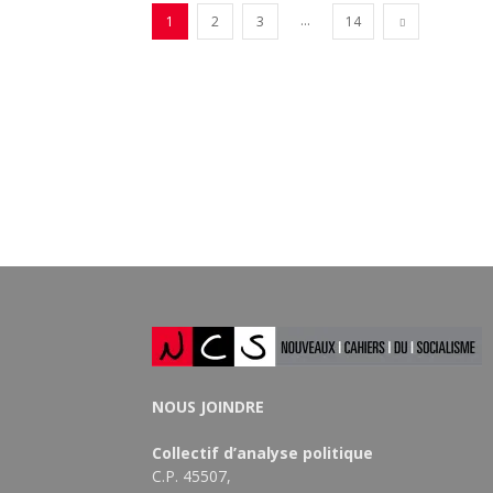
...
1
2
3
14
NOUS JOINDRE
Collectif d’analyse politique
C.P. 45507,