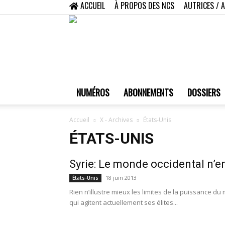
ACCUEIL
À PROPOS DES NCS
AUTRICES / 
NUMÉROS
ABONNEMENTS
DOSSIERS
Accueil
X - Archives
États-Unis
ÉTATS-UNIS
Syrie: Le monde occidental n’e
18 juin 2013
États-Unis
Rien n’illustre mieux les limites de la puissance du
qui agitent actuellement ses élites...