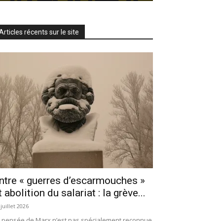
Articles récents sur le site
ntre « guerres d’escarmouches »
t abolition du salariat : la grève...
 juillet 2026
 pensée de Marx n’est pas spécialement reconnue