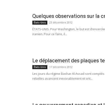
Quelques observations sur la c
23 décembre 2012
États-Unis
ÉTATS-UNIS. Pour Washington, le but est d’encercler 
iranien. Pour ce faire, il...
Le déplacement des plaques t
17 décembre 2012
États-Unis
Les jours du régime Bashar Al-Assad sont comptés e
rebelles avancent inexorablement et ont...