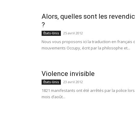
Alors, quelles sont les revendic
?
25 avril 2012
États-Unis
Nous vous proposons ici la traduction en français d’
mouvements Occupy, écrit par la philosophe et...
Violence invisible
23 avril 2012
États-Unis
1821 manifestants ont été arrêtés par la police lors
mois d’août...