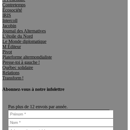
Contretemps
Écosociété
IRIS
Intercoll
Jacobin
Journal des Alternatives
L’étoile du Nord
Le Monde diplomatique
M Éditeur
Pivot
Plateforme altermondialiste
Presse-toi à gauche !
Québec solidaire
Relations
Transform !
Abonnez-vous à notre infolettre
Pas plus de 12 envois par année.