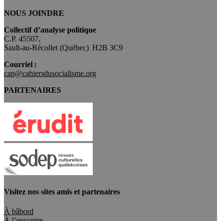
NOUS JOINDRE
Collectif d’analyse politique
C.P. 45507,
Sault-au-Récollet (Québec) H2B 3C9
Courriel :
cap@cahiersdusocialisme.org
PARTENAIRES
Visitez nos sites amis et partenaires
À bâbord
À l’encontre