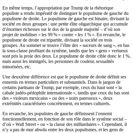
En même temps, l’appropriation par Trump de la rhétorique
populiste a rendu impératif de distinguer le populisme de gauche du
populisme de droite. Le populisme de gauche est binaire, divisant la
société en deux groupes : une petite élite oligarchique qui accumule
d’énormes richesses sur le dos de la grande majorité – d’où son
projet de mobiliser « les 99 % » contre « les 1 % ». En revanche, le
populisme de droite est tripartite, divisant la société en trois
groupes. Au sommet se trouve l’élite des « suceurs de sang », en bas
la sous-classe profitant du système, tandis que les « gens » vertueux
sont pris la proie des deux. Le populisme de droite cible donc le 1 %,
mais aussi les immigrés, les personnes de couleur, sexualités
minorisées, etc.
Une deuxième différence est que le populisme de droite définit ses
ennemis en termes particuliers et substantiels. Dans le jargon de
certains partisans de Trump, par exemple, ceux du haut sont « la
cabale judéo-pédophile internationale », tandis que ceux du bas sont
des « violeurs mexicains » ou des « noirs paresseux », deux
extrémités caractérisées concrètement, en termes culturels.
En revanche, les populistes de gauche définissent l’ennemi
fonctionnellement, en fonction de son rôle dans le système social –
d’où « Wall Street » ou « la classe des milliardaires ». Cependant, il
n’y a pas de mur absolu entre les deux populismes, et les gens de