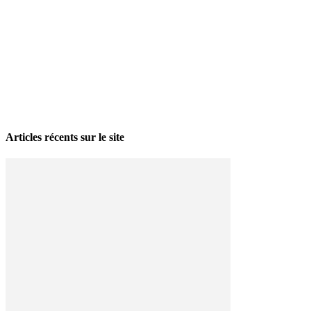
La grève politique et sociale – No 35, printemps 2026
28 avril 2026
Articles récents sur le site