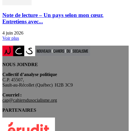
Note de lecture – Un pays selon mon cœur.
Entretiens avec...
4 juin 2026
Voir plus
NOUS JOINDRE
Collectif d’analyse politique
C.P. 45507,
Sault-au-Récollet (Québec) H2B 3C9
Courriel :
cap@cahiersdusocialisme.org
PARTENAIRES