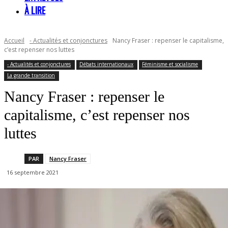
À LIRE
Accueil
- Actualités et conjonctures
Nancy Fraser : repenser le capitalisme,
c’est repenser nos luttes
- Actualités et conjonctures
Débats internationaux
Féminisme et socialisme
La grande transition
Nancy Fraser : repenser le
capitalisme, c’est repenser nos
luttes
PAR
Nancy Fraser
16 septembre 2021