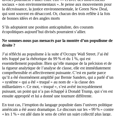
sociaux « non environnementaux ». Je pense aux mouvements pour
la décroissance, la justice environnementale, le Green New Deal,
qui sont souvent en désaccord. Or, chacun des trois reflète à la fois
de bonnes idées et des angles morts
S’ils adoptaient une position anticapitaliste, des courants
écopolitiques aujourd’hui divisés pourraient s’allier.
Ne sommes-nous pas menacés par la montée d’un populisme de
droite ?
J’ai réfléchi au populisme à la suite d’Occupy Wall Street. J’ai été
très frappé par la rhétorique du 99 % et du 1 %, qui est
essentiellement populiste. Bien qu’elle manque de la précision et de
la rigueur analytique de l’analyse de classe, elle est immédiatement
compréhensible et affectivement puissante. C’est en partie parce
qu’il a été énormément amplifié par Bernie Sanders, qui a parlé d’un
« système » qui a été « truqué » au nom de « la classe des
milliardaires ». Ce mot, « truqué », s’est avéré incroyablement
puissant, un point qui n’a pas échappé à Donald Trump, qui s’en est
ensuite approprié et lui a donné une tournure différente.
En tout cas, l’irruption du langage populiste dans l’univers politique
américain a été assez dramatique. Le discours sur les « 99 % » contre
« les 1 % » est allé dans le sens de créer un sujet collectif plus large.