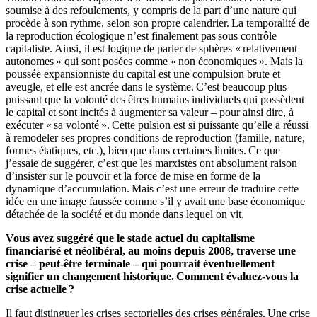
soumise à des refoulements, y compris de la part d’une nature qui
procède à son rythme, selon son propre calendrier. La temporalité de
la reproduction écologique n’est finalement pas sous contrôle
capitaliste. Ainsi, il est logique de parler de sphères « relativement
autonomes » qui sont posées comme « non économiques ». Mais la
poussée expansionniste du capital est une compulsion brute et
aveugle, et elle est ancrée dans le système. C’est beaucoup plus
puissant que la volonté des êtres humains individuels qui possèdent
le capital et sont incités à augmenter sa valeur – pour ainsi dire, à
exécuter « sa volonté ». Cette pulsion est si puissante qu’elle a réussi
à remodeler ses propres conditions de reproduction (famille, nature,
formes étatiques, etc.), bien que dans certaines limites. Ce que
j’essaie de suggérer, c’est que les marxistes ont absolument raison
d’insister sur le pouvoir et la force de mise en forme de la
dynamique d’accumulation. Mais c’est une erreur de traduire cette
idée en une image faussée comme s’il y avait une base économique
détachée de la société et du monde dans lequel on vit.
Vous avez suggéré que le stade actuel du capitalisme
financiarisé et néolibéral, au moins depuis 2008, traverse une
crise – peut-être terminale – qui pourrait éventuellement
signifier un changement historique. Comment évaluez-vous la
crise actuelle ?
Il faut distinguer les crises sectorielles des crises générales. Une crise