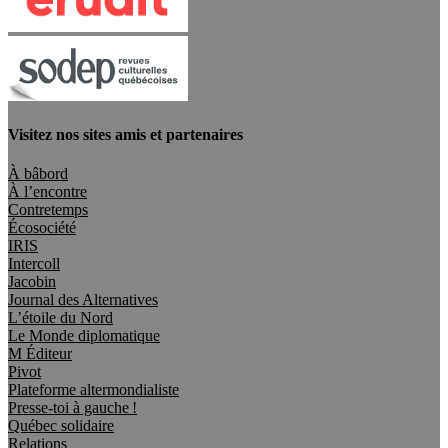
Visitez nos sites amis et partenaires
À bâbord
À l’encontre
Contretemps
Écosociété
IRIS
Intercoll
Jacobin
Journal des Alternatives
L’étoile du Nord
Le Monde diplomatique
M Éditeur
Pivot
Plateforme altermondialiste
Presse-toi à gauche !
Québec solidaire
Relations