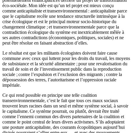
potentiellement émancipatrices derrière un projet de transformation
éco-sociétale. Mon idée est qu’un tel projet est mieux conçu
comme anticapitaliste et transenvironnemental : anticapitaliste parce
que le capitalisme recèle une tendance structurelle intrinsèque à la
crise écologique et est le principal moteur socio-historique du
changement climatique ; et transenvironnementale parce que la
contradiction écologique du système est inextricablement mêlée à
ses autres contradictions (économiques, politiques, sociales) et ne
peut être résolue en faisant abstraction d’elles.
Le résultat est que les militants écologistes doivent faire cause
commune avec ceux qui luttent pour les droits du travail, les moyens
de subsistance et la sécurité alimentaire ; pour une revalorisation du
travail de soin et de l’investissement public dans la reproduction
sociale ; contre l’expulsion et l’exclusion des migrants ; contre la
dépossession des terres, l’autoritarisme et l’oppression raciale
impériale.
Ce qui rend possible en principe une telle coalition
transenvironnementale, c’est le fait que tous ces maux sociaux
trouvent leurs racines dans un seul et même système social, à savoir
le capitalisme. Ce système pourrait, ou plutôt, devrait être traité
comme l’ennemi commun des divers partenaires de la coalition et
comme le point central de leurs divers activismes. S’ils adoptaient
une posture anticapitaliste, des courants écopolitiques aujourd’hui
divisés pourraient s’allier entre eux –– et avec des mouvements