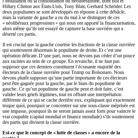
l’installation ou la consolidation du néolibéralisme, dont Bill et
Hillary Clinton aux États-Unis, Tony Blair, Gerhard Schröder. Les
deux populismes se sont développés en réponse à cette débâcle,
mais la variante de gauche a eu du mal à se distinguer de ces
« néolibéraux progressistes » qui nous ont apporté la financiarisation,
alors même qu’ils ont essayé de capturer la base ouvrière qui a
déserté ces partis.
Il est crucial que la gauche courtise les fractions de la classe ouvrière
qui soutiennent désormais le populisme de droite. Et c’est une
opération délicate. D’une part, nous ne devons pas céder d’un pouce
aux racistes au sein de ce groupe. En revanche, il ne faut pas
supposer que ces derniers constituent l’écrasante majorité des
électeurs de la classe ouvrière pour Trump ou Bolsonaro. Nous
devons plutôt supposer qu’une partie importante de ces électeurs
peut être gagnée pour la gauche, par le biais du populisme de
gauche. Ce qu’un populisme de gauche peut et doit faire, c’est
valider leurs griefs légitimes, tout en offrant une interprétation
différente de ce qui se cache derrière eux, expliquant qui exactement
truque quoi, pourquoi se concentrer sur une sous-classe méprisée est
une impasse, pourquoi ils ne seront jamais assez forts pour vaincre le
vrai coupable (capital mondial et finance mondiale) s’ils soutiennent
des partis qui divisent la classe ouvrière.
Est-ce que le concept de « lutte de classes » a encore de la