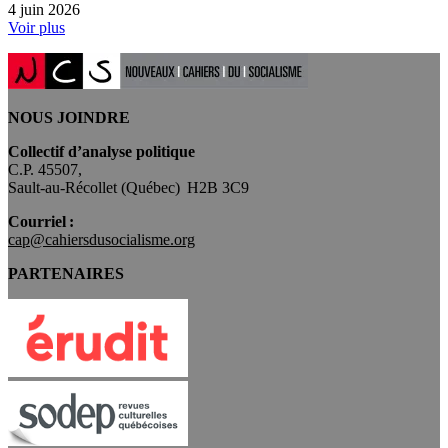
4 juin 2026
Voir plus
NOUS JOINDRE
Collectif d’analyse politique
C.P. 45507,
Sault-au-Récollet (Québec) H2B 3C9
Courriel :
cap@cahiersdusocialisme.org
PARTENAIRES