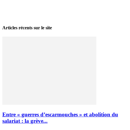
La grève politique et sociale – No 35, printemps 2026
28 avril 2026
Articles récents sur le site
Entre « guerres d’escarmouches » et abolition du
salariat : la grève...