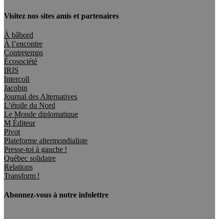
Visitez nos sites amis et partenaires
À bâbord
À l’encontre
Contretemps
Écosociété
IRIS
Intercoll
Jacobin
Journal des Alternatives
L’étoile du Nord
Le Monde diplomatique
M Éditeur
Pivot
Plateforme altermondialiste
Presse-toi à gauche !
Québec solidaire
Relations
Transform !
Abonnez-vous à notre infolettre