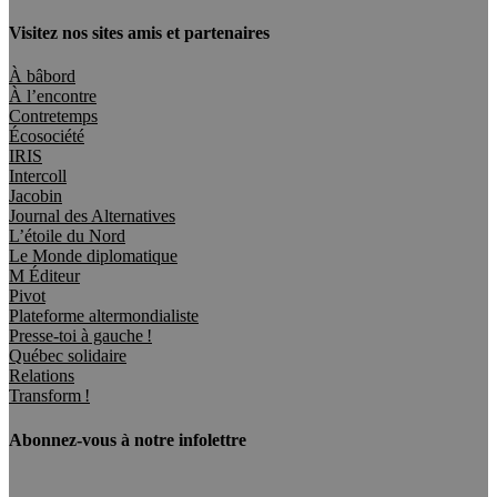
Visitez nos sites amis et partenaires
À bâbord
À l’encontre
Contretemps
Écosociété
IRIS
Intercoll
Jacobin
Journal des Alternatives
L’étoile du Nord
Le Monde diplomatique
M Éditeur
Pivot
Plateforme altermondialiste
Presse-toi à gauche !
Québec solidaire
Relations
Transform !
Abonnez-vous à notre infolettre