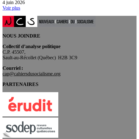
4 juin 2026
Voir plus
NOUS JOINDRE
Collectif d’analyse politique
C.P. 45507,
Sault-au-Récollet (Québec) H2B 3C9
Courriel :
cap@cahiersdusocialisme.org
PARTENAIRES