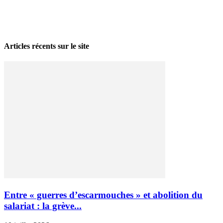
La grève politique et sociale – No 35, printemps 2026
28 avril 2026
Articles récents sur le site
Entre « guerres d’escarmouches » et abolition du
salariat : la grève...