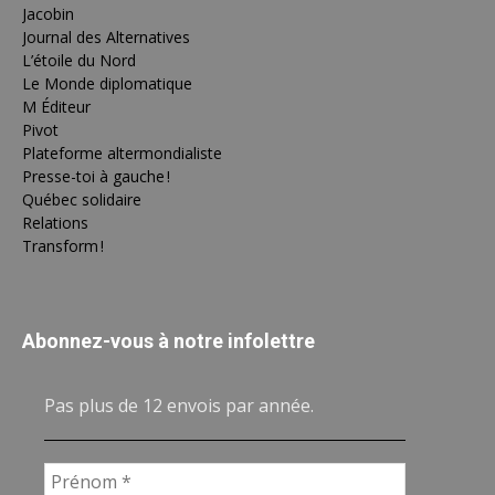
Jacobin
Journal des Alternatives
L’étoile du Nord
Le Monde diplomatique
M Éditeur
Pivot
Plateforme altermondialiste
Presse-toi à gauche !
Québec solidaire
Relations
Transform !
Abonnez-vous à notre infolettre
Pas plus de 12 envois par année.