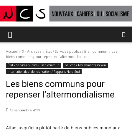
Nouveaux
Accueil
X - Archives
État / Services publics / Bien commun
Les
biens communs pour repenser l’altermondialisme
Cahiers
État / Services publics / Bien commun
Gauche / Mouvements sociaux
Internationale / Mondialisation / Rapports Nord-Sud
Les biens communs pour
du
repenser l’altermondialisme
13 septembre 2010
socialisme
Attac jusqu’ici a plutôt parlé de biens publics mondiaux