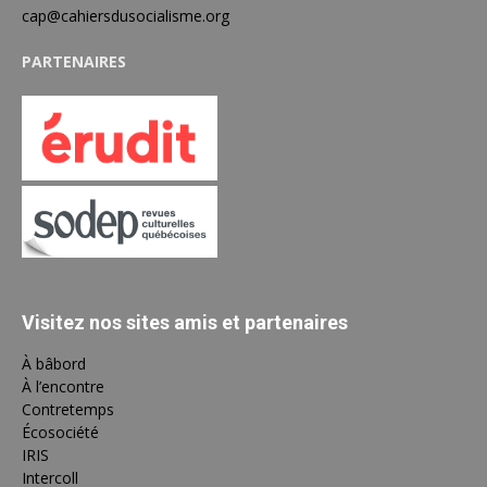
cap@cahiersdusocialisme.org
PARTENAIRES
Visitez nos sites amis et partenaires
À bâbord
À l’encontre
Contretemps
Écosociété
IRIS
Intercoll