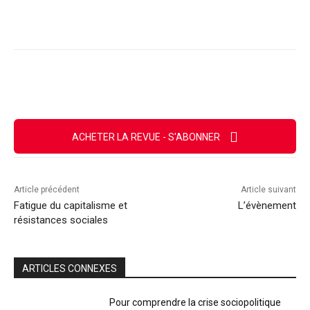
Facebook
X
Email
Imprimer
ACHETER LA REVUE - S'ABONNER
Article précédent
Article suivant
Fatigue du capitalisme et
L’évènement
résistances sociales
ARTICLES CONNEXES
Pour comprendre la crise sociopolitique