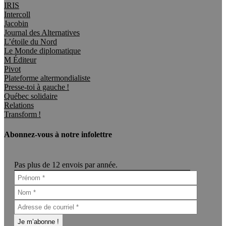
IRIS
Intercoll
Jacobin
Journal des Alternatives
L’étoile du Nord
Le Monde diplomatique
M Éditeur
Pivot
Plateforme altermondialiste
Presse-toi à gauche !
Québec solidaire
Relations
Transform !
Abonnez-vous à notre infolettre
Pas plus de 12 envois par année.