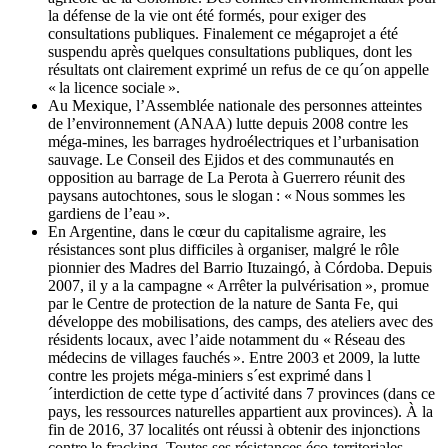
la défense de la vie ont été formés, pour exiger des
consultations publiques. Finalement ce mégaprojet a été
suspendu après quelques consultations publiques, dont les
résultats ont clairement exprimé un refus de ce qu´on appelle
« la licence sociale ».
Au Mexique, l’Assemblée nationale des personnes atteintes
de l’environnement (ANAA) lutte depuis 2008 contre les
méga-mines, les barrages hydroélectriques et l’urbanisation
sauvage. Le Conseil des Ejidos et des communautés en
opposition au barrage de La Perota à Guerrero réunit des
paysans autochtones, sous le slogan : « Nous sommes les
gardiens de l’eau ».
En Argentine, dans le cœur du capitalisme agraire, les
résistances sont plus difficiles à organiser, malgré le rôle
pionnier des Madres del Barrio Ituzaingó, à Córdoba. Depuis
2007, il y a la campagne « Arrêter la pulvérisation », promue
par le Centre de protection de la nature de Santa Fe, qui
développe des mobilisations, des camps, des ateliers avec des
résidents locaux, avec l’aide notamment du « Réseau des
médecins de villages fauchés ». Entre 2003 et 2009, la lutte
contre les projets méga-miniers s´est exprimé dans l
´interdiction de cette type d´activité dans 7 provinces (dans ce
pays, les ressources naturelles appartient aux provinces). À la
fin de 2016, 37 localités ont réussi à obtenir des injonctions
contre le fracking. Toutes ses résistances éco-territoriales